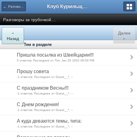
Клуб Курильщиков Трубки
← Разговоры в клубе...
Разговоры за трубочкой....
«
Далее
Назад
»
Тем в разделе
Пришла посылка из Швейцарии!!!
5 ответов: Последнее от Tim, Jan 20 2002 06:00 PM
Прошу совета
-1 ответов: Последнее от Guest__*, --
С праздником Весны!!!
-1 ответов: Последнее от Guest__*, --
С Днем рождения!
-1 ответов: Последнее от Guest__*, --
А куда деваются темы, типа:
-1 ответов: Последнее от Guest__*, --