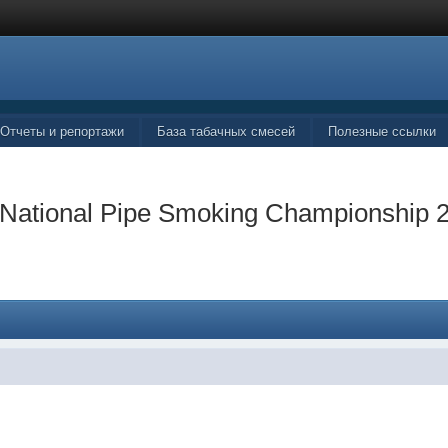
Отчеты и репортажи
База табачных смесей
Полезные ссылки
 National Pipe Smoking Championship 