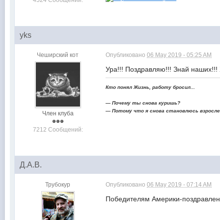
4524 Сообщений:
yks
Чеширский кот
Опубликовано
06 May 2019 - 05:25 AM
Ура!!! Поздравляю!!! Знай наших!!
Кто понял Жизнь, работу бросил...
— Почему ты снова куришь?
— Потому что я снова становлюсь взрослее
Член клуба
7212 Сообщений:
Д.А.В.
Трубокур
Опубликовано
06 May 2019 - 07:14 AM
Победителям Америки-поздравлени