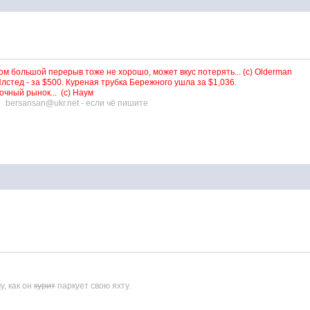
м большой перерыв тоже не хорошо, может вкус потерять... (с) Olderman
лстед - за $500. Куреная трубка Бережного ушла за $1,036.
чный рынок... (с) Наум
,
bersansan@ukr.net - если чё пишите
у, как он
курит
паркует свою яхту.