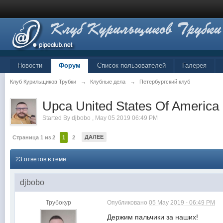
Новости
Форум
Список пользователей
Галерея
Клуб Курильщиков Трубки
→
Клубные дела
→
Петербургский клуб
Upca United States Of America
Started By
djbobo
,
May 05 2019 06:49 PM
ДАЛЕЕ
Страница 1 из 2
1
2
23 ответов в теме
djbobo
Трубокур
Опубликовано
05 May 2019 - 06:49 PM
Держим пальчики за наших!