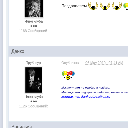
Поздравляем
Член клуба
1168 Сообщений:
Данко
Трубокур
Опубликовано
06 May 2019 - 07:41 AM
Мы покупаем не трубки и табаки.
Мы покупаем ощущение радости, которое о
контакты: dankopipes@ya.ru
Член клуба
1126 Сообщений:
Васильич