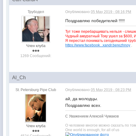
Трубодел
Опубликовано
05 May 2019 - 08:16 PM
Поздравляю победителей !!!!!
Тут тоже перебарщивать нельзя - слишко
Чудный аккуратный Току ушел за $600, И
Я перестал понимать сегодняшний трубо
https://www.facebook...xandr.berezhnoy
Член клуба
1269 Сообщений:
Al_Ch
St. Petersburg Pipe Club
Опубликовано
05 May 2019 - 08:23 PM
ай, да молодцы.
Поздравляю всех.
С Уважением Алексей Чумаков
О человеке многое можно сказать по том
Член клуба
One world is enough, for all of us