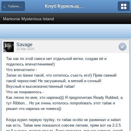
Клуб Курильщиков Трубки
← Табачные смеси
Markonie Mysterious Island
Savage
12 Mar 2020
Так как по этой смеси нет отдельной ветки, создам её и
поделюсь впечатлениями!)
Что впечатлило -
Запах из банки такой, что хотелось съесть его!) Прям свежий
такой чернослив! Не засушенный, а мягкий и сочный!
Вкусный и высококачественный табак!
Что не понравилось -
Как лично по мне, это нарезка))) Я предпочитаю Ready Rubbed, а
тут Ribbon... Но уж очень хотелось попробовать этот табак и
решил что нарезка не помеха))
Когда курил первую трубку, то табак особо не разминал и забил
как есть. Табак мне показался совсем легким, прям вот на 2-2.5
из 5 и очень малодымным. Даже подумал, вот как хорошо, такой