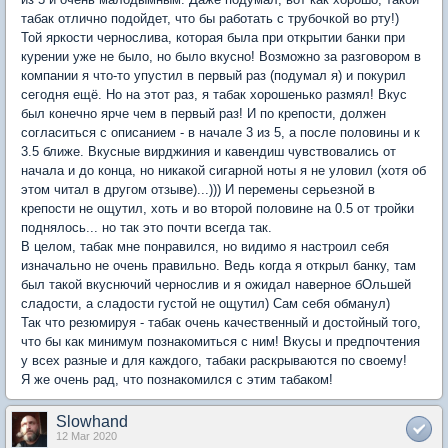
табак отлично подойдет, что бы работать с трубочкой во рту!)
Той яркости чернослива, которая была при открытии банки при
курении уже не было, но было вкусно! Возможно за разговором в
компании я что-то упустил в первый раз (подумал я) и покурил
сегодня ещё. Но на этот раз, я табак хорошенько размял! Вкус
был конечно ярче чем в первый раз! И по крепости, должен
согласиться с описанием - в начале 3 из 5, а после половины и к
3.5 ближе. Вкусные вирджиния и кавендиш чувствовались от
начала и до конца, но никакой сигарной ноты я не уловил (хотя об
этом читал в другом отзыве)...))) И перемены серьезной в
крепости не ощутил, хоть и во второй половине на 0.5 от тройки
поднялось... но так это почти всегда так.
В целом, табак мне понравился, но видимо я настроил себя
изначально не очень правильно. Ведь когда я открыл банку, там
был такой вкуснючий чернослив и я ожидал наверное бОльшей
сладости, а сладости густой не ощутил) Сам себя обманул)
Так что резюмируя - табак очень качественный и достойный того,
что бы как минимум познакомиться с ним! Вкусы и предпочтения
у всех разные и для каждого, табаки раскрываются по своему!
Я же очень рад, что познакомился с этим табаком!
Slowhand
12 Mar 2020