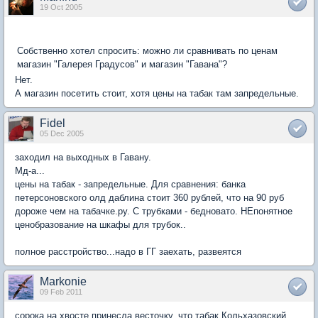
19 Oct 2005
Собственно хотел спросить: можно ли сравнивать по ценам
магазин "Галерея Градусов" и магазин "Гавана"?
Нет.
А магазин посетить стоит, хотя цены на табак там запредельные.
Fidel
05 Dec 2005
заходил на выходных в Гавану.
Мд-а...
цены на табак - запредельные. Для сравнения: банка
петерсоновского олд даблина стоит 360 рублей, что на 90 руб
дороже чем на табачке.ру. С трубками - бедновато. НЕпонятное
ценобразование на шкафы для трубок..
полное расстройство...надо в ГГ заехать, развеятся
Markonie
09 Feb 2011
сорока на хвосте принесла весточку, что табак Кольхазовский