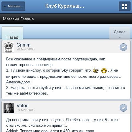
Клуб Курильщиков Трубки
← Магазины в Москве
Магазин Гавана
«
Далее
Назад
»
Grimm
28 Mar 2005
Все сказанное в предыдущем посте подтверждаю, как
незаинтересованное лицо:
1. Ту свою винслоу, о которой Sky говорит, что
, я не
витрине не видел, предложили мне ее после моего разговора с
Александром;
2. Наценка на эти трубки у них в Гаване минимальная, сравните с
тем же aab-taxfeepipes.
Volod
29 Mar 2005
Да ненормальная у них наценка. Я тебе говорю, у них Б стоит
столько же, сколько мой приват...
Added: Приват мне обошёлся в 450, что ли, евро.