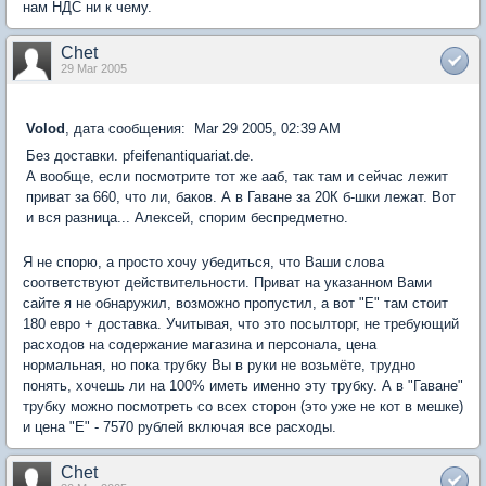
нам НДС ни к чему.
Сhet
29 Mar 2005
Volod
, дата сообщения: Mar 29 2005, 02:39 AM
Без доставки. pfeifenantiquariat.de.
А вообще, если посмотрите тот же ааб, так там и сейчас лежит
приват за 660, что ли, баков. А в Гаване за 20К б-шки лежат. Вот
и вся разница... Алексей, спорим беспредметно.
Я не спорю, а просто хочу убедиться, что Ваши слова
соответствуют действительности. Приват на указанном Вами
сайте я не обнаружил, возможно пропустил, а вот "Е" там стоит
180 евро + доставка. Учитывая, что это посылторг, не требующий
расходов на содержание магазина и персонала, цена
нормальная, но пока трубку Вы в руки не возьмёте, трудно
понять, хочешь ли на 100% иметь именно эту трубку. А в "Гаване"
трубку можно посмотреть со всех сторон (это уже не кот в мешке)
и цена "Е" - 7570 рублей включая все расходы.
Сhet