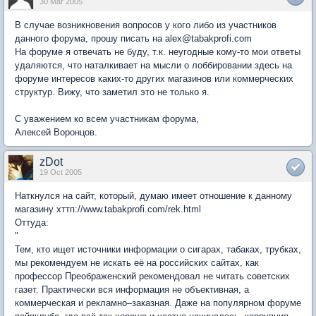
30 Mar 2005
В случае возникновения вопросов у кого либо из участников
данного форума, прошу писать на alex@tabakprofi.com
На форуме я отвечать не буду, т.к. неугодные кому-то мои ответы
удаляются, что наталкивает на мысли о лоббировании здесь на
форуме интересов каких-то других магазинов или коммерческих
структур. Вижу, что заметил это не только я.
С уважением ко всем участникам форума,
Алексей Воронцов.
zDot
19 Oct 2005
Наткнулся на сайт, который, думаю имеет отношение к данному
магазину хттп://www.tabakprofi.com/rek.html
Оттуда:
"
Тем, кто ищет источники информации о сигарах, табаках, трубках,
мы рекомендуем не искать её на российских сайтах, как
профессор Преображенский рекомендовал не читать советских
газет. Практически вся информация не объективная, а
коммерческая и рекламно–заказная. Даже на популярном форуме