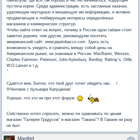
пайпклуба, где всё так хорошо и честно начиналось, коррупция
пустила корни. Среди администрации, есть засланные казачки,
удаляющие неугодную и мешающую им информацию, и активно
продвигающие и лоббирующие интересы определённых
магазинов и коммерческих структур.
Чтобы найти ответ на вопрос, почему в России одни табаки стоят
заметно дороже, чем другие, рекомендуем посетить
американский сайт: www.pipetobacco.com. Здесь есть
возможность увидеть и сравнить между собой цены на
Американском рынке, на знакомые в России: MacBaren, Wessex,
Charles Fairmorn, Peterson, John Aylesbury, Bentley, Rattray’s, Orlik,
W.O.Larsen и т.д.
"
Сдается мне, Билли, что твой друг хочет обидеть нас... /
®Человек с бульвара Капуцинов/
Хорошо, что это не про этот форум
Собственно хотел спросить: можно ли сравнивать по ценам
магазин "Галерея Градусов" и магазин "Гавана"? В Гаване ни разу
не был.
Manfrid