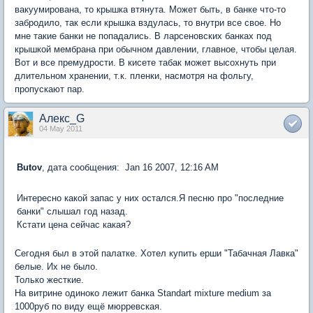
вакуумирована, то крышка втянута. Может быть, в банке что-то
забродило, так если крышка вздулась, то внутри все свое. Но
мне такие банки не попадались. В ларсеновских банках под
крышкой мембрана при обычном давлении, главное, чтобы целая.
Вот и все премудрости. В кисете табак может высохнуть при
длительном хранении, т.к. пленки, насмотря на фольгу,
пропускают пар.
Алекс_G
04 May 2011
Butov
, дата сообщения: Jan 16 2007, 12:16 AM
Интересно какой запас у них остался.Я песню про "последние
банки" слышал год назад.
Кстати цена сейчас какая?
Сегодня был в этой палатке. Хотел купить ерши "Табачная Лавка"
белые. Их не было.
Только жесткие.
На витрине одиноко лежит банка Standart mixture medium за
1000руб по виду ещё мюрревская.