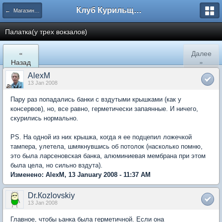
Клуб Курильщиков Трубки
← Магазины в Москве
Палатка(у трех вокзалов)
«
Далее
Назад
»
AlexM
13 Jan 2008
Пару раз попадались банки с вздутыми крышками (как у
консервов), но, все равно, герметически запаянные. И ничего,
скурились нормально.
PS. На одной из них крышка, когда я ее подцепил ложечкой
тампера, улетела, шмякнувшись об потолок (насколько помню,
это была ларсеновская банка, алюминиевая мембрана при этом
была цела, но сильно вздута).
Изменено: AlexM, 13 January 2008 - 11:37 AM
Dr.Кozlovskiy
13 Jan 2008
Главное, чтобы ьанка была герметичной. Если она