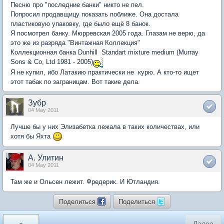
Песню про "последние банки" никто не пел.
Попросил продавщицу показать поближе. Она достала
пластиковую упаковку, где было ещё 8 банок.
Я посмотрел банку. Мюрревская 2005 года. Глазам не верю, да
это же из разряда "Винтажная Коллекция"
Коллекционная банка Dunhill Standart mixture medium (Murray
Sons & Co, Ltd 1981 - 2005)
Я не купил, ибо Латакию практически не курю. А кто-то ищет
этот табак по заграницам. Вот такие дела.
Зубр
04 May 2011
Лучше бы у них Элизабетка лежала в таких количествах, или
хотя бы Яхта
А. Улитин
04 May 2011
Там же и Ольсен лежит. Фредерик. И Ютландия.
Поделиться
Поделиться
«
Далее