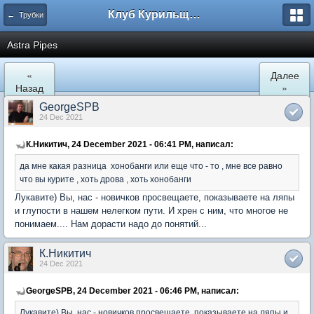
Клуб Курильщиков Трубки
← Трубки
Astra Pipes
«
Далее
Назад
»
GeorgeSPB
24 Dec 2021
К.Никитич, 24 December 2021 - 06:41 PM, написал:
да мне какая разница хонобанги или еще что - то , мне все равно
что вы курите , хоть дрова , хоть хонобанги
Лукавите) Вы, нас - новичков просвещаете, показываете на ляпы
и глупости в нашем нелегком пути. И хрен с ним, что многое не
понимаем.... Нам дорасти надо до понятий...
К.Никитич
24 Dec 2021
GeorgeSPB, 24 December 2021 - 06:46 PM, написал:
Лукавите) Вы, нас - новичков просвещаете, показываете на ляпы и