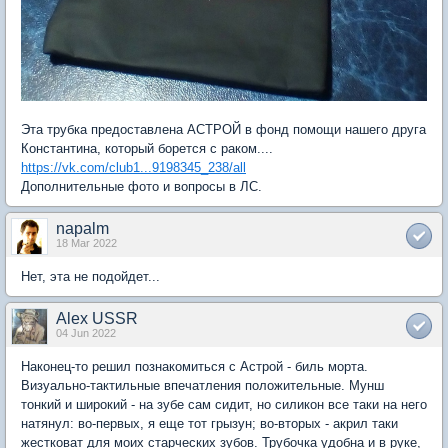
Эта трубка предоставлена АСТРОЙ в фонд помощи нашего друга
Константина, который борется с раком....
https://vk.com/club1...9198345_238/all
Дополнительные фото и вопросы в ЛС.
napalm
18 Mar 2022
Нет, эта не подойдет...
Alex USSR
04 Jun 2022
Наконец-то решил познакомиться с Астрой - биль морта.
Визуально-тактильные впечатления положительные. Мунш
тонкий и широкий - на зубе сам сидит, но силикон все таки на него
натянул: во-первых, я еще тот грызун; во-вторых - акрил таки
жестковат для моих старческих зубов. Трубочка удобна и в руке,