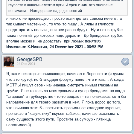
глупости в нашем нелегком пути. И хрен с ним, что многое не
понимаем.... Нам дорасти надо до понятий...
я никого не просвещаю , просто если делать совсем нечего , а
так бывает частенько , то что- то пишу . А ляпы и глупости
предотвратить нельзя , они все равно будут . Ну и нет в трубке
таких понятий до которых надо дорасти , До брендовых трубок
вполне можно и не дорастать при любых понятиях
Изменено: К.Никитич, 24 December 2021 - 06:58 PM
GeorgeSPB
24 Dec 2021
Я, как и некоторые начинающие, начинал с Лорензетти (и думал,
что это круто), но благодаря форуму понял, что и как.... А когда
МЭТРЫ пишут свое - начинаешь смотреть иными глазами на
трубки. Я не гонюсь за мастеровыми и супер брендами, но когда
"старшие" в трубокурстве что-то вещают - ты понимаешь хотя бы
направление для твоего развития в нем. Я пока дорос до того,
что начинаю хотя бы постигать правильное холодное курение,
проникаю в "казуистику" вкусов табаков, начинаю осознавать
саму сущность этого пути. Простите за сумбур - пятница
наложилась))