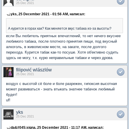
25 Dec 2021
yks, 25 December 2021 - 01:56 AM, написал:
А курится в горах как? Как меняется вкус табака из-за высоты?
если Вы любитель приятных впечатлений, то нет ничего вкуснее
любимого табака, после плотного принятия пищи, под вкусный
алкоголь, в живописном месте, на закате, после долгого
перехода. Курится табак как-то посуше. Хотя об'ективно судить
здесь не могу, т.к. курю неправильные табаки и через дрова.
filipović wlászlów
25 Dec 2021
воздух с высотой сё боле и боле разрежен, гипоксия высотная
может развиваться - знать втыкать знатнее табачок любимый
будет!
uf!
yks
25 Dec 2021
da&#045;signa, 25 December 2021 - 11:17 AM, написал: