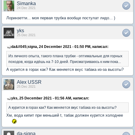
Simanka
24 Dec 2021
Лоринзетти... моя первая трубка вообще постулат лидо... )
yks
25 Dec 2021
da&#045;signa, 24 December 2021 - 01:50 PM, написал:
Из личного опыта, такого плана трубки - оптимальные для горных
походов, когда идёшь на 7-10 дней. Присматриваюсь к ним пока...
А курится в горах как? Как меняется вкус табака из-за высоты?
Alex USSR
25 Dec 2021
yks, 25 December 2021 - 01:56 AM, написал:
А курится в горах как? Как меняется вкус табака из-за высоты?
Хм, вода кипит при меньшей t, табак должен курится холоднее
da-signa