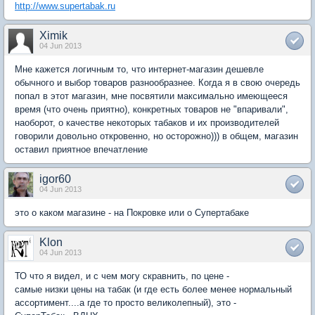
http://www.supertabak.ru
Ximik
04 Jun 2013
Мне кажется логичным то, что интернет-магазин дешевле
обычного и выбор товаров разнообразнее. Когда я в свою очередь
попал в этот магазин, мне посвятили максимально имеющееся
время (что очень приятно), конкретных товаров не "впаривали",
наоборот, о качестве некоторых табаков и их производителей
говорили довольно откровенно, но осторожно))) в общем, магазин
оставил приятное впечатление
igor60
04 Jun 2013
это о каком магазине - на Покровке или о Супертабаке
Klon
04 Jun 2013
ТО что я видел, и с чем могу скравнить, по цене -
самые низки цены на табак (и где есть более менее нормальный
ассортимент....а где то просто великолепный), это -