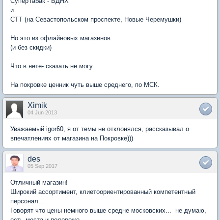
СуперТабак - ВДНХ
и
СТТ (на Севастопольском проспекте, Новые Черемушки)
Но это из офлайновых магазинов.
(и без скидки)
Что в нете- сказать не могу.
На покровке ценник чуть выше среднего, по МСК.
Ximik
04 Jun 2013
Уважаемый igor60, я от темы не отклонялся, рассказывал о
впечатлениях от магазина на Покровке)))
des
05 Sep 2017
Отличный магазин!
Широкий ассортимент, клиетоориентированный компетентный
персонал...
Говорят что цены немного выше средне московских... не думаю,
есть места и подороже.