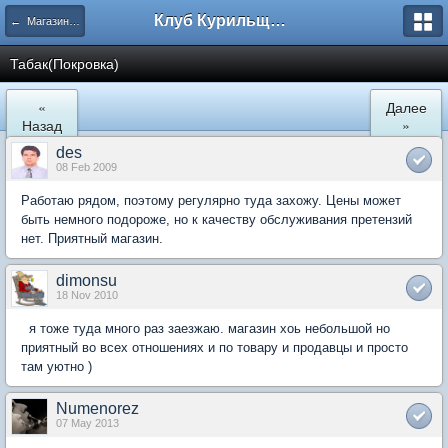
Клуб Курильщиков Трубки
← Магазины в Москве
Табак(Покровка)
«
Далее
Назад
»
des
08 Feb 2009
Работаю рядом, поэтому регулярно туда захожу. Цены может
быть немного подороже, но к качеству обслуживания претензий
нет. Приятный магазин.
dimonsu
18 Nov 2010
я тоже туда много раз заезжаю. магазин хоь небольшой но
приятный во всех отношениях и по товару и продавцы и просто
там уютно )
Numenorez
07 May 2013