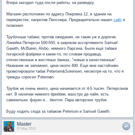
Вчера заходил туда после работы, на разведку.
Магазин расположен по адресу Покровка 12, в здании на
перекрестке, напротив Пилснера. Предварительно нашел
сайт
и
позвонил.
Трубочные табаки, против ожидания, не такие уж и дорогие.
Линейка Петерсон 500-550, в широком ассортименте Samuel
Gawith, McBaren, Alsbo, немного Ларсена. Были еще табаки
погарской фабрики и какие-то, по словам продавца,
отечественные в жестяных банках, "новые и качественные".
Название не запомнил, цена около 400. Еще мне настойчиво
промотировали табак Petersen&Sorensen, несмотря на то, что я
трижды спросил Peters
o
n.
Трубок не очень много, цена начинается от 4-5 тысяч. Петерсонов
нет. В наличии немного бреббии, маэстро де пайя, есть
савинельки, фауен и... бентли. Пара авторских трубок.
Буду ходить сюда за табаком Peterson и Samuel Gawith.
Master
07 May 2013