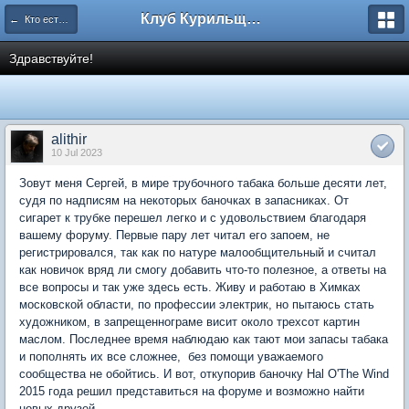
Клуб Курильщиков Трубки
← Кто есть кто (представляемся!)
Здравствуйте!
alithir
10 Jul 2023
Зовут меня Сергей, в мире трубочного табака больше десяти лет,
судя по надписям на некоторых баночках в запасниках. От
сигарет к трубке перешел легко и с удовольствием благодаря
вашему форуму. Первые пару лет читал его запоем, не
регистрировался, так как по натуре малообщительный и считал
как новичок вряд ли смогу добавить что-то полезное, а ответы на
все вопросы и так уже здесь есть. Живу и работаю в Химках
московской области, по профессии электрик, но пытаюсь стать
художником, в запрещеннограме висит около трехсот картин
маслом. Последнее время наблюдаю как тают мои запасы табака
и пополнять их все сложнее, без помощи уважаемого
сообщества не обойтись. И вот, откупорив баночку Hal O'The Wind
2015 года решил представиться на форуме и возможно найти
новых друзей.