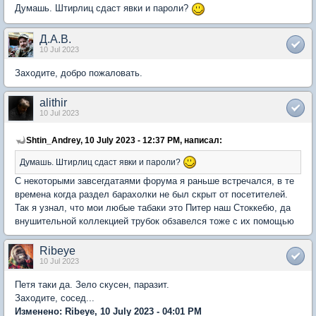
Думашь. Штирлиц сдаст явки и пароли?
Д.А.В.
10 Jul 2023
Заходите, добро пожаловать.
alithir
10 Jul 2023
Shtin_Andrey, 10 July 2023 - 12:37 PM, написал:
Думашь. Штирлиц сдаст явки и пароли?
С некоторыми завсегдатаями форума я раньше встречался, в те
времена когда раздел барахолки не был скрыт от посетителей.
Так я узнал, что мои любые табаки это Питер наш Стоккебю, да
внушительной коллекцией трубок обзавелся тоже с их помощью
Ribeye
10 Jul 2023
Петя таки да. Зело скусен, паразит.
Заходите, сосед...
Изменено: Ribeye, 10 July 2023 - 04:01 PM