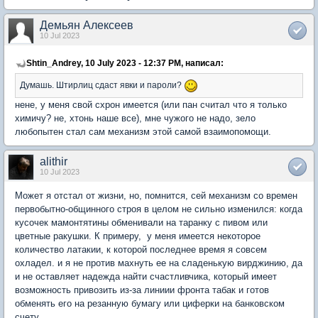
Демьян Алексеев
10 Jul 2023
Shtin_Andrey, 10 July 2023 - 12:37 PM, написал:
Думашь. Штирлиц сдаст явки и пароли?
нене, у меня свой схрон имеется (или пан считал что я только
химичу? не, хтонь наше все), мне чужого не надо, зело
любопытен стал сам механизм этой самой взаимопомощи.
alithir
10 Jul 2023
Может я отстал от жизни, но, помнится, сей механизм со времен
первобытно-общинного строя в целом не сильно изменился: когда
кусочек мамонтятины обменивали на таранку с пивом или
цветные ракушки. К примеру, у меня имеется некоторое
количество латакии, к которой последнее время я совсем
охладел. и я не против махнуть ее на сладенькую вирджинию, да
и не оставляет надежда найти счастливчика, который имеет
возможность привозить из-за линиии фронта табак и готов
обменять его на резанную бумагу или циферки на банковском
счету