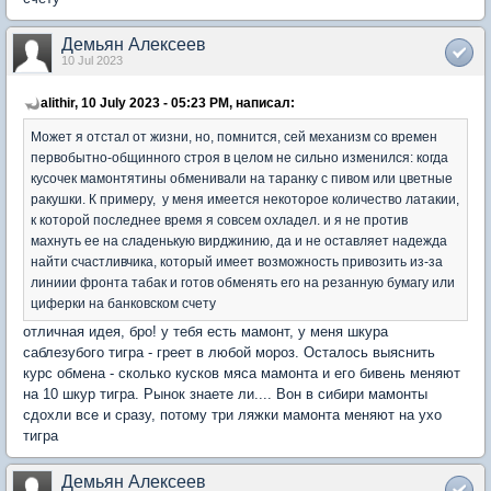
Демьян Алексеев
10 Jul 2023
alithir, 10 July 2023 - 05:23 PM, написал:
Может я отстал от жизни, но, помнится, сей механизм со времен
первобытно-общинного строя в целом не сильно изменился: когда
кусочек мамонтятины обменивали на таранку с пивом или цветные
ракушки. К примеру, у меня имеется некоторое количество латакии,
к которой последнее время я совсем охладел. и я не против
махнуть ее на сладенькую вирджинию, да и не оставляет надежда
найти счастливчика, который имеет возможность привозить из-за
линиии фронта табак и готов обменять его на резанную бумагу или
циферки на банковском счету
отличная идея, бро! у тебя есть мамонт, у меня шкура
саблезубого тигра - греет в любой мороз. Осталось выяснить
курс обмена - сколько кусков мяса мамонта и его бивень меняют
на 10 шкур тигра. Рынок знаете ли.... Вон в сибири мамонты
сдохли все и сразу, потому три ляжки мамонта меняют на ухо
тигра
Демьян Алексеев