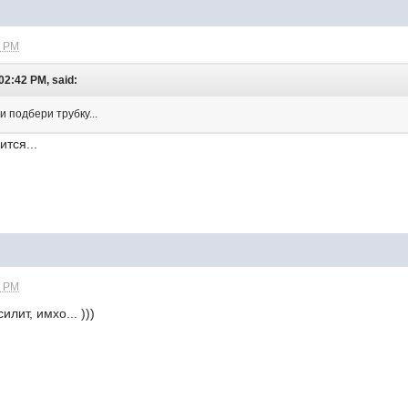
2 PM
02:42 PM, said:
 подбери трубку...
ится...
5 PM
лит, имхо... )))