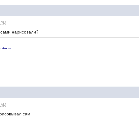
1 PM
р сами нарисовали?
ни дают
7 AM
срисовывал сам.