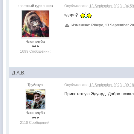
злостный курильщик
Опубликовано
13 September 2023 - 04:5
здароў
Изменено: Ribeye, 13 September 20
Член клуба
1699 Сообщений:
Д.А.В.
Трубокур
Опубликовано
13 September 2023 - 09:1
Приветствую Эдуард. Добро пожал
Член клуба
2118 Сообщений: