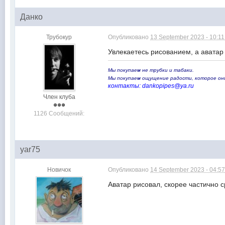
Данко
Трубокур
Опубликовано
13 September 2023 - 10:1
Увлекаетесь рисованием, а авата
Мы покупаем не трубки и табаки.
Мы покупаем ощущение радости, которое о
контакты: dankopipes@ya.ru
Член клуба
1126 Сообщений:
yar75
Новичок
Опубликовано
14 September 2023 - 04:5
Аватар рисовал, скорее частично 