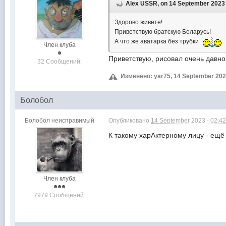
Alex USSR, on 14 September 2023 -
Здорово живёте!
Приветствую братскую Беларусь!
А что же аватарка без трубки
Член клуба
Приветствую, рисовал очень давно,
32 Сообщений:
Изменено: yar75, 14 September 202
Болобол
Болобол неисправимый
Опубликовано
14 September 2023 - 02:4
К такому харАктерному лицу - ещё 
Член клуба
7979 Сообщений: