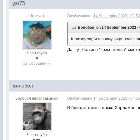
yar75
Новичок
Опубликовано
14 September 2023 - 02:5
Болобол, on 14 September 2023 - 
К такому харАктерному лицу - ещё поди
Да, тут больше "козья ножка" смотр
Член клуба
32 Сообщений:
Болобол
Болобол неисправимый
Опубликовано
14 September 2023 - 04:2
В бриаре такое только Харламов аси
Член клуба