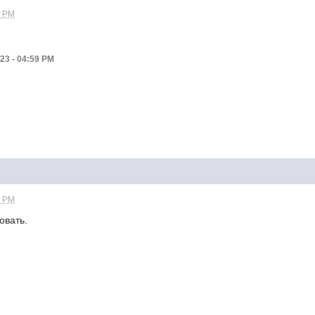
9 PM
23 - 04:59 PM
8 PM
овать.