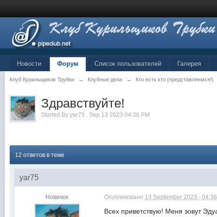
Новости
Форум
Список пользователей
Галерея
Клуб Курильщиков Трубки
→
Клубные дела
→
Кто есть кто (представляемся!)
Здравствуйте!
Started By
yar75
,
Sep 13 2023 04:36 PM
12 ответов в теме
yar75
Новичок
Опубликовано
13 September 2023 - 04:3
Всех приветствую! Меня зовут Эдуар