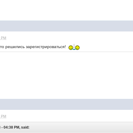
8 PM
что решились зарегистрироваться!
5 PM
- 04:38 PM, said: