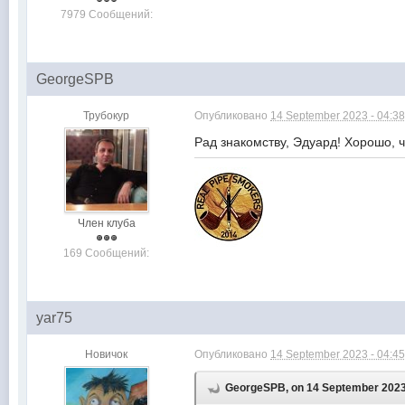
7979 Сообщений:
GeorgeSPB
Трубокур
Опубликовано
14 September 2023 - 04:3
Рад знакомству, Эдуард! Хорошо, 
Член клуба
169 Сообщений:
yar75
Новичок
Опубликовано
14 September 2023 - 04:4
GeorgeSPB, on 14 September 2023 