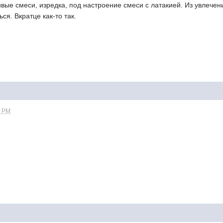
ые смеси, изредка, под настроение смеси с латакией. Из увлечени
ся. Вкратце как-то так.
2 PM