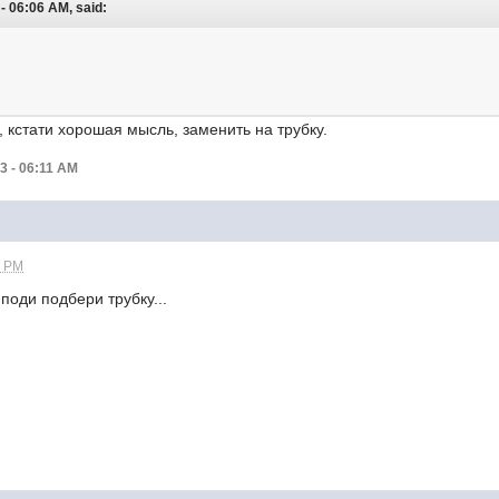
 06:06 AM, said:
 кстати хорошая мысль, заменить на трубку.
3 - 06:11 AM
2 PM
поди подбери трубку...