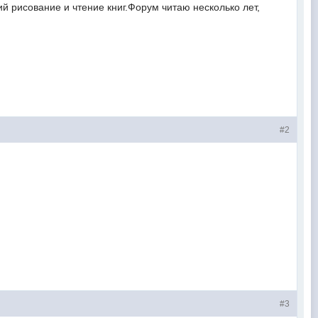
й рисование и чтение книг.Форум читаю несколько лет,
#2
#3