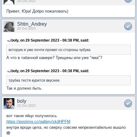
20 Oct 2023
Привет, Юра! Добро пожаловать)
Shtin_Andrey
20 Oct 2023
boly, on 29 September 2023 - 06:38 PM, said:
которую я уже почти прожег со стороны чубука
А что в табачной камере? Трещины или уже "яма"?
boly, on 29 September 2023 - 06:38 PM, said:
трубка тестя курится вкуснее.
Так и должно быть.
boly
22 Oct 2023
вот такое яйцо получилось
https://postimg.cc/gallery/xkdHPFM
внутри вроде цела, но сверху совсем непрезентабельно вышло
🙈