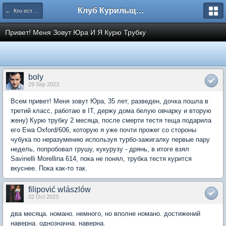
Клуб Курильщиков Трубки
← Кто есть кто (представляемся!)
Привет! Меня Зовут Юра И Я Курю Трубку
boly
29 Sep 2023
Всем привет! Меня зовут Юра, 35 лет, разведен, дочка пошла в
третий класс, работаю в IT, держу дома белую овчарку и вторую
жену) Курю трубку 2 месяца, после смерти тестя теща подарила
его Ewa Oxford/606, которую я уже почти прожег со стороны
чубука по неразумению используя турбо-зажигалку первые пару
недель, попробовал грушу, кукурузу - дрянь, в итоге взял
Savinelli Morellina 614, пока не понял, трубка тестя курится
вкуснее. Пока как-то так.
filipović wlászlów
02 Oct 2023
два месяца. номано. немного, но вполне номано. достижений
наверна. однозначна. наверна.