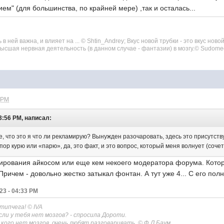
ем" (для большинства, по крайней мере) ,так и осталась...
 ней важна, и влияет на ... © Shtin_Andrey; Вкус новой трубки - это вкус нов
 высшая нервная деятельность (в данном случае - фантазии) в мозгу.© Sudom
 PM
3:56 PM, написал:
 что это я что ли рекламирую? Вынужден разочаровать, здесь это присутствуе
пор курю или «парю», да, это факт, и это вопрос, который меня волнует (соче
ирования айкосом или еще кем некоего модератора форума. Котор
ричем - довольно жестко затыкал фонтан. А тут уже 4... С его пол
23 - 04:33 PM
 типчега!
© IVA
сли у тебя нет мозгов? - спросила Дороти.
 у кого нет мозгов, очень любят разговаривать. © Ф.Л.Баум