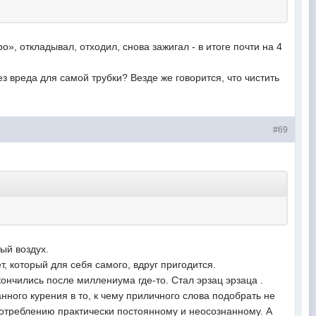
о», откладывал, отходил, снова зажигал - в итоге почти на 4
ез вреда для самой трубки? Везде же говорится, что чистить
#69
тый воздух.
т, который для себя самого, вдруг пригодится.
кончились после миллениума где-то. Стал эрзац эрзаца .
ого курения в то, к чему приличного слова подобрать не
употреблению практически постоянному и неосознанному. А