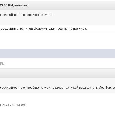
03:00 PM, написал:
о если айкос, то он вообще не курит...
продукции , вот и на форуме уже пошла 4 страница
 PM
то если айкос, то он вообще не курит... зачем так чужой вера шатать, Лев Бори
 2023 - 05:14 PM