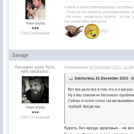
А веть я давно предупреждал за етова
- А как же ты можешь разговаривать, е
- Не знаю, - ответило Чучело, - но те,
Vai vedrai
follia dell'uomo.
Член клуба
2012
7758 Сообщений:
Savage
Президент клуба "REAL
Опубликовано
02 December 2023 - 11:09
PIPE SMOKERS".
Snickerboa, 01 December 2023 - 1
Вот все дело все в том, что и я как ра
Ну а вас совсем не беспокоит проблем
Сейчас я почти точно так же вынимаю 
трубкой. Вроде как.
Член клуба
2360 Сообщений:
Курить без вреда здоровью - не во