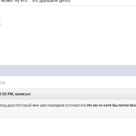
может ну его... это дурацкое дело)
—
!
 PM
0:55 PM, написал:
зая под душ) Который мне уже порядком осточертел)
Но он-то хотя бы почти бе