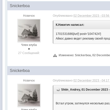
Snickerboa
Новичок
Опубликовано
02 December 2023 - 03:56
К.Никитич написал:
1701531686[/url]' post='1047424']
Айкос давно ведет рекламу своей прод
Член клуба
27 Сообщений:
Изменено: Snickerboa, 02 December
Snickerboa
Новичок
Опубликовано
02 December 2023 - 04:17
Shtin_Andrey, 01 December 2023 -
Встал утром, затянулся несколько раз, 
Член клуба