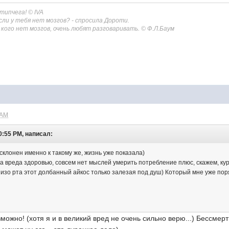
 типчега!
© IVA
сли у тебя нет мозгов? - спросила Дороти.
 у кого нет мозгов, очень любят разговаривать. © Ф.Л.Баум
 AM
0:55 PM, написал:
з склонен именно к такому же, жизнь уже показала)
а вреда здоровью, совсем нет мыслей умерить потребление плюс, скажем, кур
изо рта этот долбанный айкос только залезая под душ) Который мне уже поря
зможно! (хотя я и в великий вред не очень сильно верю...) Бессмерт