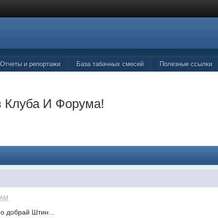
Отчеты и репортажи
База табачных смесей
Полезные ссылки
 Клуба И Форума!
 AM
но добрай Штин...