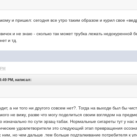
такому и пришел: сегодня все утро таким образом и курил свое «ведр
вичок и не знаю - сколько так может трубка лежать недокуренной б
нет и тд.
 PM
3:49 PM, написал:
дит, а ни того ни другого совсем нет?. Тогда на выходе был бы чис
кого не вижу, разве что могу поделиться своим взглядом на предме
 изначально по сути эрзац-табак. Нормальные сигареты тут у нас 
ческие удовлетворители это следующий этап превращения осознанн
 с ним, но чем дальше .тем больше подталкивание потребителя к 