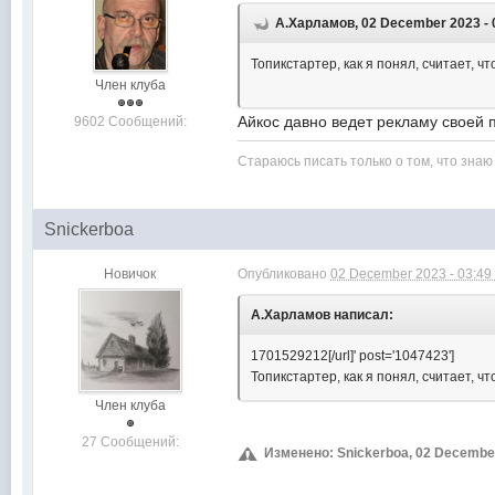
А.Харламов, 02 December 2023 - 
Топикстартер, как я понял, считает, чт
Член клуба
Айкос давно ведет рекламу своей 
9602 Сообщений:
Стараюсь писать только о том, что знаю
Snickerboa
Новичок
Опубликовано
02 December 2023 - 03:49
А.Харламов написал:
1701529212[/url]' post='1047423']
Топикстартер, как я понял, считает, ч
Член клуба
27 Сообщений:
Изменено: Snickerboa, 02 December