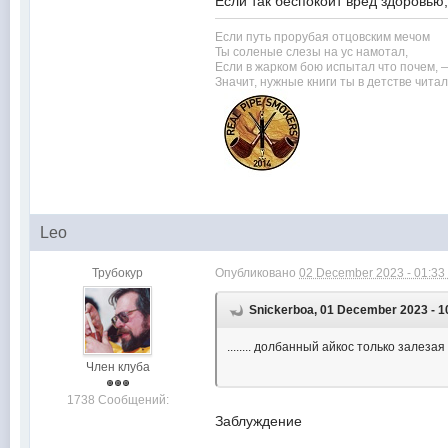
Если так беспокоит вред здоровью, 
Если путь прорубая отцовским мечом
Ты соленые слезы на ус намотал,
Если в жарком бою испытал что почем, 
Значит, нужные книги ты в детстве читал
Leo
Трубокур
Опубликовано
02 December 2023 - 01:33
Snickerboa, 01 December 2023 - 1
........ долбанный айкос только зале
Член клуба
1738 Сообщений:
Заблуждение