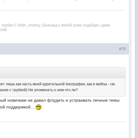
ой трубки.© Shtin_Andrey; Бильярд к любой роже подойдет, даже
echM
#70
т лишь как часть моей курительной биографии, как и вейпы - см.
тание с трубкой) Не упоминать о нем что ли?
ый новичкам не давал флудить и устраивать личные темы
ной поддержкой...