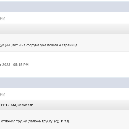
 PM
укции , вот и на форуме уже пошла 4 страница
 2023 - 05:15 PM
 PM
 11:12 AM, написал:
отложил трубку (паложь трубку! (с)). И т.д.