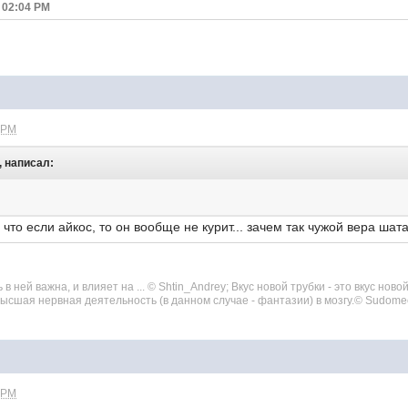
 02:04 PM
 PM
, написал:
, что если айкос, то он вообще не курит... зачем так чужой вера ша
 ней важна, и влияет на ... © Shtin_Andrey; Вкус новой трубки - это вкус нов
 высшая нервная деятельность (в данном случае - фантазии) в мозгу.© Sudom
 PM