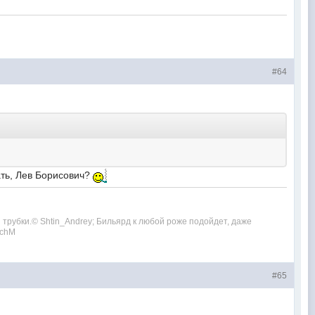
#64
тать, Лев Борисович?
ой трубки.© Shtin_Andrey; Бильярд к любой роже подойдет, даже
echM
#65