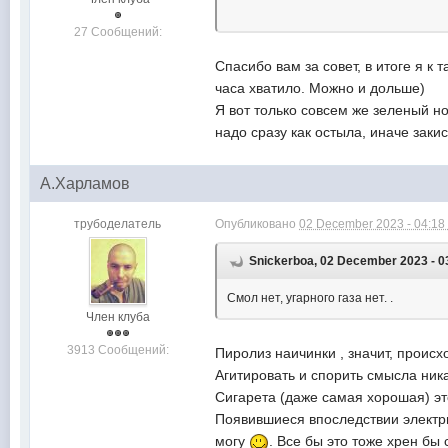
27 Сообщений:
Спасибо вам за совет, в итоге я к 
часа хватило. Можно и дольше)
Я вот только совсем же зеленый но
надо сразу как остыла, иначе закис
А.Харламов
трубоделатель
Опубликовано
02 December 2023 - 04:18
Snickerboa, 02 December 2023 - 0
Смол нет, угарного газа нет. .
Член клуба
3913 Сообщений:
Пиролиз наичинки , значит, происхо
Агитировать и спорить смысла ника
Сигарета (даже самая хорошая) это
Появившиеся впоследствии электри
могу
. Все бы это тоже хрен бы