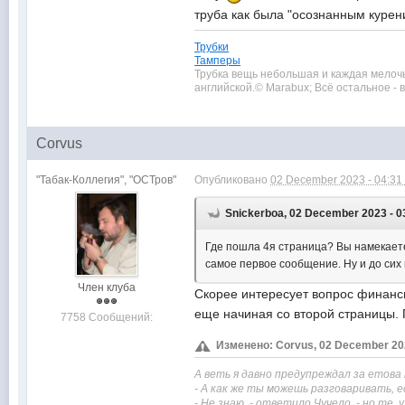
труба как была "осознанным курени
Трубки
Тамперы
Трубка вещь небольшая и каждая мелочь в
английской.© Marabux; Всё остальное -
Corvus
"Табак-Коллегия", "ОСТров"
Опубликовано
02 December 2023 - 04:31
Snickerboa, 02 December 2023 - 0
Где пошла 4я страница? Вы намекаете,
самое первое сообщение. Ну и до сих 
Член клуба
Скорее интересует вопрос финанс
еще начиная со второй страницы. П
7758 Сообщений:
Изменено: Corvus, 02 December 20
А веть я давно предупреждал за етова
- А как же ты можешь разговаривать, е
- Не знаю, - ответило Чучело, - но те,