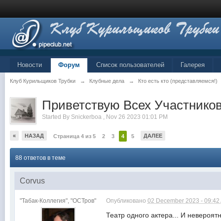
Новости
Форум
Список пользователей
Галерея
Клуб Курильщиков Трубки
→
Клубные дела
→
Кто есть кто (представляемся!)
Приветствую Всех Участников
Started By
Snickerboa
,
Nov 26 2023 01:01 PM
«
НАЗАД
ДАЛЕЕ
Страница 4 из 5
2
3
4
5
88 ответов в теме
Corvus
"Табак-Коллегия", "ОСТров"
Опубликовано
02 December 2023 - 09:42
Театр одного актера... И невероят