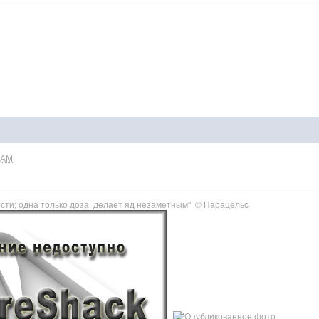
5 AM
тости; одна только доза делает яд незаметным" © Парацельс