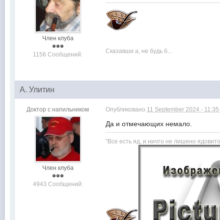
Член клуба
Сказавши а, не будь б...
1156 Сообщений:
А. Улитин
Доктор с напильником
Опубликовано
11 September 2024 - 11:3
Да и отмечающих немало.
"Все есть яд, и ничто не лишено ядови
Член клуба
4943 Сообщений: