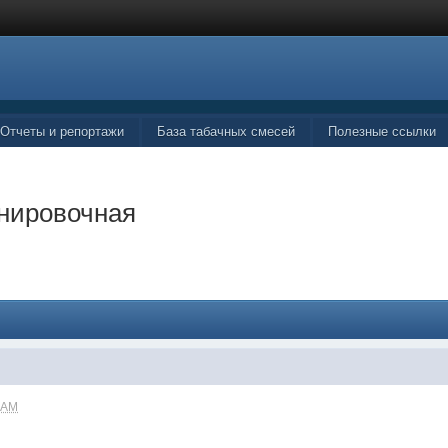
Отчеты и репортажи
База табачных смесей
Полезные ссылки
енировочная
2 AM