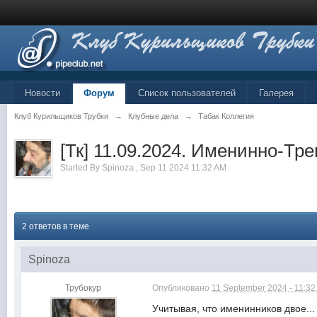
Новости
Форум
Список пользователей
Галерея
Клуб Курильщиков Трубки
→
Клубные дела
→
Табак Коллегия
[Тк] 11.09.2024. Именинно-Тр
Started By
Spinoza
,
Sep 11 2024 11:32 AM
2 ответов в теме
Spinoza
Трубокур
Опубликовано
11 September 2024 - 11:3
Учитывая, что именинников двое...