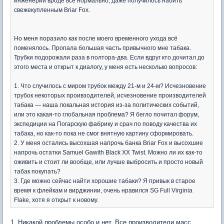
инженерии вроде всё нормально, даже получилось набить
свежекупленным Briar Fox.
Но меня поразило как после моего временного ухода всё
поменялось. Пропала большая часть привычного мне табака.
Трубки подорожали раза в полтора-два. Если вдруг кто дочитал до
этого места и открыт к диалогу, у меня есть несколько вопросов:
1. Что случилось с миром трубок между 21-м и 24-м? Исчезновение
трубок некоторых проивзодителей, исчезновение производителей
табака — наша локальная история из-за политических событий,
или это какая-то глобальная проблема? Я бегло почитал форум,
экспедиции на Погарскую фабрику и срач по поводу качества их
табака, но как-то пока не смог внятную картину сформировать.
2. У меня остались высохшая напрочь банка Briar Fox и высохшие
напрочь остатки Samuel Gawith Black XX Twist. Можно ли их как-то
оживить и стоит ли вообще, или лучше выбросить и просто новый
табак покупать?
3. Где можно сейчас найти хорошие табаки? Я привык в старое
время к флейкам и вирджинии, очень нравился SG Full Virginia
Flake, хотя я открыт к новому.
1. Никакой проблемы особо и нет. Все производители масс