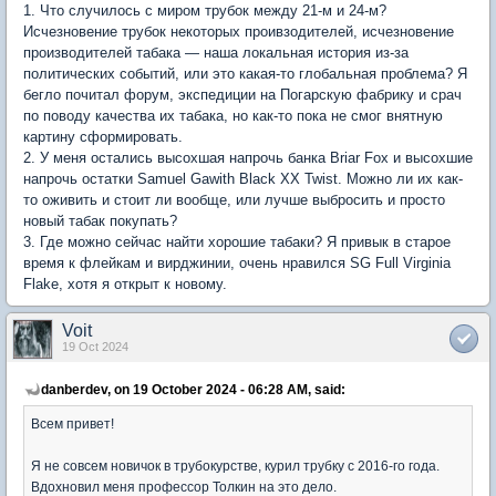
1. Что случилось с миром трубок между 21-м и 24-м?
Исчезновение трубок некоторых проивзодителей, исчезновение
производителей табака — наша локальная история из-за
политических событий, или это какая-то глобальная проблема? Я
бегло почитал форум, экспедиции на Погарскую фабрику и срач
по поводу качества их табака, но как-то пока не смог внятную
картину сформировать.
2. У меня остались высохшая напрочь банка Briar Fox и высохшие
напрочь остатки Samuel Gawith Black XX Twist. Можно ли их как-
то оживить и стоит ли вообще, или лучше выбросить и просто
новый табак покупать?
3. Где можно сейчас найти хорошие табаки? Я привык в старое
время к флейкам и вирджинии, очень нравился SG Full Virginia
Flake, хотя я открыт к новому.
Voit
19 Oct 2024
danberdev, on 19 October 2024 - 06:28 AM, said:
Всем привет!
Я не совсем новичок в трубокурстве, курил трубку с 2016-го года.
Вдохновил меня профессор Толкин на это дело.