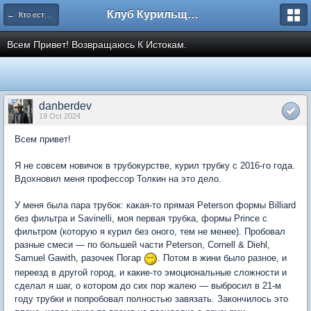
Клуб Курильщиков Трубки
← Кто есть кто (представляемся!)
Всем Привет! Возвращаюсь К Истокам.
danberdev
19 Oct 2024
Всем привет!
Я не совсем новичок в трубокурстве, курил трубку с 2016-го года.
Вдохновил меня профессор Толкин на это дело.
У меня была пара трубок: какая-то прямая Peterson формы Billiard
без фильтра и Savinelli, моя первая трубка, формы Prince с
фильтром (которую я курил без оного, тем не менее). Пробовал
разные смеси — по большей части Peterson, Cornell & Diehl,
Samuel Gawith, разочек Погар
. Потом в жини было разное, и
переезд в другой город, и какие-то эмоциональные сложности и
сделал я шаг, о котором до сих пор жалею — выбросил в 21-м
году трубки и попробовал полностью завязать. Закончилось это