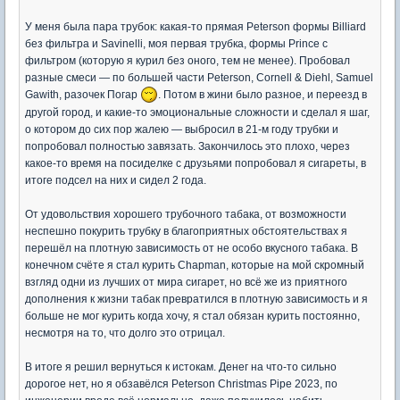
У меня была пара трубок: какая-то прямая Peterson формы Billiard
без фильтра и Savinelli, моя первая трубка, формы Prince с
фильтром (которую я курил без оного, тем не менее). Пробовал
разные смеси — по большей части Peterson, Cornell & Diehl, Samuel
Gawith, разочек Погар
. Потом в жини было разное, и переезд в
другой город, и какие-то эмоциональные сложности и сделал я шаг,
о котором до сих пор жалею — выбросил в 21-м году трубки и
попробовал полностью завязать. Закончилось это плохо, через
какое-то время на посиделке с друзьями попробовал я сигареты, в
итоге подсел на них и сидел 2 года.
От удовольствия хорошего трубочного табака, от возможности
неспешно покурить трубку в благоприятных обстоятельствах я
перешёл на плотную зависимость от не особо вкусного табака. В
конечном счёте я стал курить Chapman, которые на мой скромный
взгляд одни из лучших от мира сигарет, но всё же из приятного
дополнения к жизни табак превратился в плотную зависимость и я
больше не мог курить когда хочу, я стал обязан курить постоянно,
несмотря на то, что долго это отрицал.
В итоге я решил вернуться к истокам. Денег на что-то сильно
дорогое нет, но я обзавёлся Peterson Christmas Pipe 2023, по