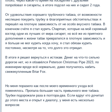
плохо, через какое-то время на посиделке с друзьями
попробовал я сигареты, в итоге подсел на них и сидел 2 года.
От удовольствия хорошего трубочного табака, от возможности
неспешно покурить трубку в благоприятных обстоятельствах я
перешёл на плотную зависимость от не особо вкусного табака. В
конечном счёте я стал курить Chapman, которые на мой скромный
взгляд одни из лучших от мира сигарет, но всё же из приятного
дополнения к жизни табак превратился в плотную зависимость и
я больше не мог курить когда хочу, я стал обязан курить
постоянно, несмотря на то, что долго это отрицал.
В итоге я решил вернуться к истокам. Денег на что-то сильно
дорогое нет, но я обзавёлся Peterson Christmas Pipe 2023, по
инженерии вроде всё нормально, даже получилось набить
свежекупленным Briar Fox.
Но меня поразило как после моего временного ухода всё
поменялось. Пропала большая часть привычного мне табака.
Трубки подорожали раза в полтора-два. Если вдруг кто дочитал
до этого места и открыт к диалогу, у меня есть несколько
вопросов: