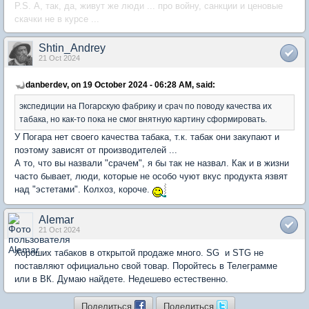
P.S. А, так, да, живут же люди ... про войну, санкции и ценовые
скачки не в курсе ...
Shtin_Andrey
21 Oct 2024
danberdev, on 19 October 2024 - 06:28 AM, said:
экспедиции на Погарскую фабрику и срач по поводу качества их
табака, но как-то пока не смог внятную картину сформировать.
У Погара нет своего качества табака, т.к. табак они закупают и
поэтому зависят от производителей ...
А то, что вы назвали "срачем", я бы так не назвал. Как и в жизни
часто бывает, люди, которые не особо чуют вкус продукта язвят
над "эстетами". Колхоз, короче.
Alemar
21 Oct 2024
Хороших табаков в открытой продаже много. SG и STG не
поставляют официально свой товар. Поройтесь в Телеграмме
или в ВК. Думаю найдете. Недешево естественно.
Поделиться
Поделиться