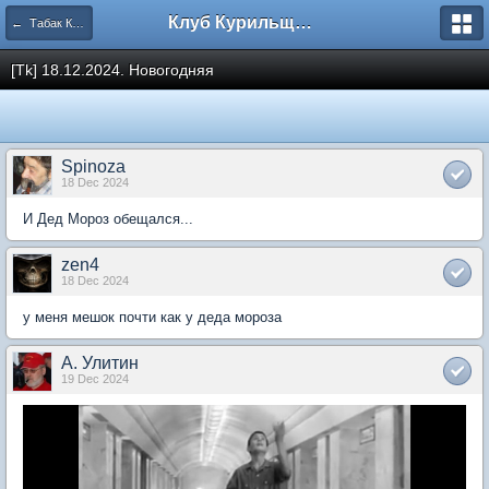
Клуб Курильщиков Трубки
← Табак Коллегия
[Tk] 18.12.2024. Новогодняя
Spinoza
18 Dec 2024
И Дед Мороз обещался...
zen4
18 Dec 2024
у меня мешок почти как у деда мороза
А. Улитин
19 Dec 2024