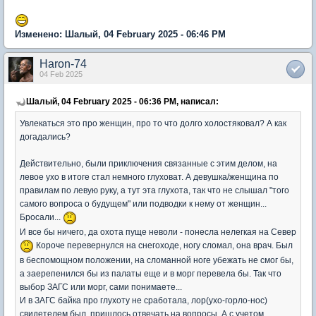
Изменено: Шалый, 04 February 2025 - 06:46 PM
Haron-74
04 Feb 2025
Шалый, 04 February 2025 - 06:36 PM, написал:
Увлекаться это про женщин, про то что долго холостяковал? А как
догадались?
Действительно, были приключения связанные с этим делом, на
левое ухо в итоге стал немного глуховат. А девушка/женщина по
правилам по левую руку, а тут эта глухота, так что не слышал "того
самого вопроса о будущем" или подводки к нему от женщин...
Бросали...
И все бы ничего, да охота пуще неволи - понесла нелегкая на Север
Короче перевернулся на снегоходе, ногу сломал, она врач. Был
в беспомощном положении, на сломанной ноге убежать не смог бы,
а заерепенился бы из палаты еще и в морг перевела бы. Так что
выбор ЗАГС или морг, сами понимаете...
И в ЗАГС байка про глухоту не сработала, лор(ухо-горло-нос)
свидетелем был, пришлось отвечать на вопросы. А с учетом