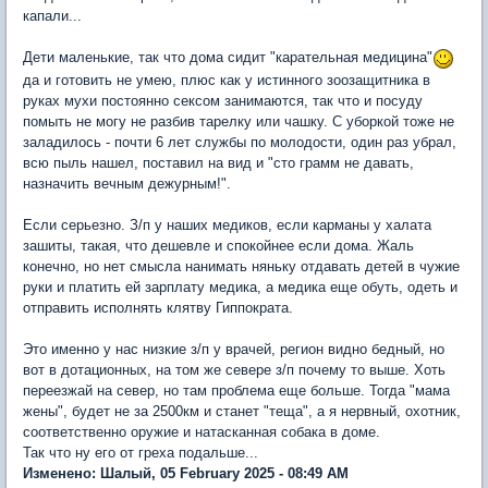
капали...
Дети маленькие, так что дома сидит "карательная медицина"
да и готовить не умею, плюс как у истинного зоозащитника в
руках мухи постоянно сексом занимаются, так что и посуду
помыть не могу не разбив тарелку или чашку. С уборкой тоже не
заладилось - почти 6 лет службы по молодости, один раз убрал,
всю пыль нашел, поставил на вид и "сто грамм не давать,
назначить вечным дежурным!".
Если серьезно. З/п у наших медиков, если карманы у халата
зашиты, такая, что дешевле и спокойнее если дома. Жаль
конечно, но нет смысла нанимать няньку отдавать детей в чужие
руки и платить ей зарплату медика, а медика еще обуть, одеть и
отправить исполнять клятву Гиппократа.
Это именно у нас низкие з/п у врачей, регион видно бедный, но
вот в дотационных, на том же севере з/п почему то выше. Хоть
переезжай на север, но там проблема еще больше. Тогда "мама
жены", будет не за 2500км и станет "теща", а я нервный, охотник,
соответственно оружие и натасканная собака в доме.
Так что ну его от греха подальше...
Изменено: Шалый, 05 February 2025 - 08:49 AM