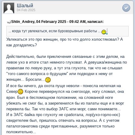
Шалый
04 Feb 2025
Shtin_Andrey, 04 February 2025 - 09:42 AM, написал:
... когда тут увлекаться, если буровзрывные работы ...
Увлекаться это про женщин, про то что долго холостяковал? А
как догадались?
Действительно, были приключения связанные с этим делом, на
левое ухо в итоге стал немного глуховат. А девушка/женщина по
правилам по левую руку, а тут эта глухота, так что не слышал
"того самого вопроса о будущем" или подводки к нему от
женщин... Бросали...
И все бы ничего, да охота пуще неволи - понесла нелегкая на
Север
Короче перевернулся на снегоходе, ногу сломал, она
врач. Был в беспомощном положении, на сломанной ноге
убежать не смог бы, а заерепенился бы из палаты еще и в морг
перевела бы. Так что выбор ЗАГС или морг, сами понимаете...
И в ЗАГС байка про глухоту не сработала, лор(ухо-горло-нос)
свидетелем был, пришлось отвечать на вопросы. А с учетом
паталогоанатома среди приглашенных, разумеется только
положительно...