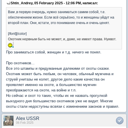
Shtin_Andrey, 05 February 2025 - 12:06 PM, написал:
Вам ,в первую очередь, нужно заниматься самим собой, т.е.
обеспечением жизни. Если всё серьёзно, то и женщины уйдут на
второй план. Они, кстати, это понимание очень и очень ценят.
[/font][/color]
Охотник нервным быть не может, и, даже, не имеет права. Нуивот.
Про заниматься собой, женщин и т.д. ничего не понял.
Про охотников...
Все это штампы и придуманные далекими от охоты сказки.
Охотник может быть любым, он человек, обычный мужчина и
струей унитазы не колет, другое дело какие качества он
проявляет именно на охоте, а большинство мужчин
преображаются на охоте, на войне и т.п.
Но сейчас и охот то таких, чтобы их не назвать прогулкой
выходного дня большинство охотников уже не видит. Многие
охоты стали недоступны всвязи с изменением законов и правил.
Alex USSR
06 Feb 2025