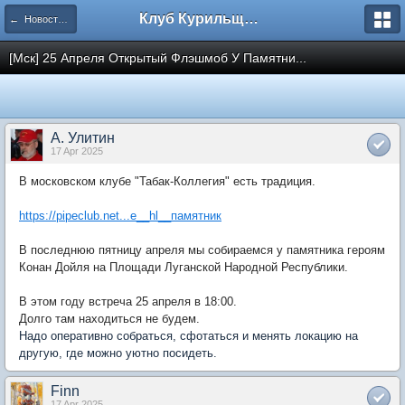
Клуб Курильщиков Трубки
← Новости и объявления (ТК, Москва)
[Мск] 25 Апреля Открытый Флэшмоб У Памятни...
А. Улитин
17 Apr 2025
В московском клубе "Табак-Коллегия" есть традиция.
https://pipeclub.net...e__hl__памятник
В последнюю пятницу апреля мы собираемся у памятника героям
Конан Дойля на Площади Луганской Народной Республики.
В этом году встреча 25 апреля в 18:00.
Долго там находиться не будем.
Надо оперативно собраться, сфотаться и менять локацию на
другую, где можно уютно посидеть.
Finn
17 Apr 2025