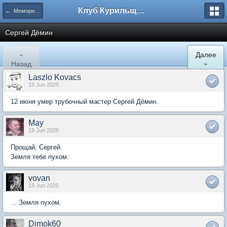
Клуб Курильщиков Трубки
← Мемориальный раздел
Сергей Дёмин
«
Далее
Назад
»
Laszlo Kovacs
19 Jun 2025
12 июня умер трубочный мастер Сергей Дёмин.
May
19 Jun 2025
Прощай, Сергей.
Земля тебе пухом.
vovan
19 Jun 2025
... Земля пухом.
Dimok60