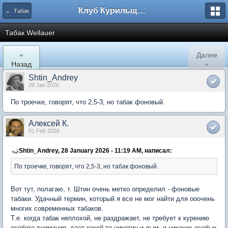
Клуб Курильщиков Трубки
← Табак
Табак Wellauer
«
Далее
Назад
»
Shtin_Andrey
28 Jan 2026
По троечке, говорят, что 2,5-3, но табак фоновый.
Алексей К.
01 Feb 2026
Shtin_Andrey, 28 January 2026 - 11:19 AM, написал:
По троечке, говорят, что 2,5-3, но табак фоновый.
Вот тут, полагаю, т. Штин очень метко определил - фоновые
табаки. Удачный термин, который я все не мог найти для ооочень
многих современных табаков.
Т.е. когда табак неплохой, не раздражает, не требует к курению
особого внимания, дает какой-то никотин и дым, и никаких особых