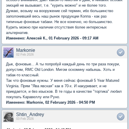
эмоций не вызывает, т.е. "курить можно" и не более того.
Думаю, возьму на вооружение сей термин, ибо большинство
заполонившей весь наш рынок продукции Коппа - как раз
типичные фоновые табаки. Не все конечно, но большинство.
Курить можно при наличии отсутствия более интересных
альтернатив.
Изменено: Алексей К., 01 February 2026 - 09:17 AM
Markonie
02 Feb 2026
Дык, фоновые... А ты попробуй каждый день по три раза покури,
допустим, RMC Old London. Мигом оскомину набьешь. Хоть и
табак-то классный.
Так что фоновые нужны. У меня сейчас фоновый 5 Year Matured
Virginia. Прям "Ява явская" как в 70-х. И накуривает, и не
приедается, и без изысков. В те годы в качестве "тортика" любил
покупать Каравеллу или Руно.
Изменено: Markonie, 02 February 2026 - 04:50 PM
Shtin_Andrey
03 Feb 2026