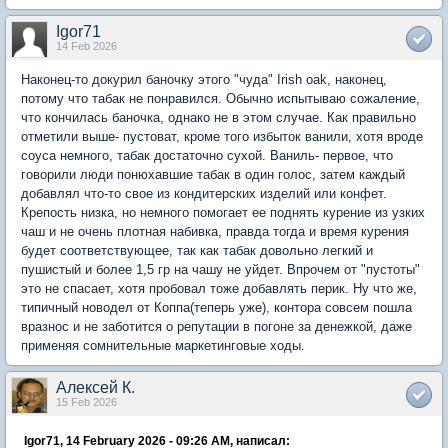
Igor71
14 Feb 2026
Наконец-то докурил баночку этого "чуда" Irish oak, наконец,
потому что табак не понравился. Обычно испытываю сожаление,
что кончилась баночка, однако не в этом случае. Как правильно
отметили выше- пустоват, кроме того избыток ванили, хотя вроде
соуса немного, табак достаточно сухой. Ваниль- первое, что
говорили люди понюхавшие табак в один голос, затем каждый
добавлял что-то свое из кондитерских изделий или конфет.
Крепость низка, но немного помогает ее поднять курение из узких
чаш и не очень плотная набивка, правда тогда и время курения
будет соответствующее, так как табак довольно легкий и
пушистый и более 1,5 гр на чашу не уйдет. Впрочем от "пустоты"
это не спасает, хотя пробовал тоже добавлять перик. Ну что же,
типичный новодел от Коппа(теперь уже), контора совсем пошла
вразнос и не заботится о репутации в погоне за денежкой, даже
применяя сомнительные маркетинговые ходы.
Алексей К.
15 Feb 2026
Igor71, 14 February 2026 - 09:26 AM, написал: