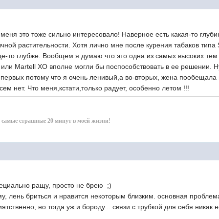
тоже сильно интересовало! Наверное есть какая-то глубинна
ной растительности. Хотя лично мне после курения табаков типа S
е-то глубже. Вообщем я думаю что это одна из самых высоких тем и
) или Martell XO вполне могли бы поспособствовать в ее решении. Н
-первых потому что я очень ленивый,а во-вторых, жена пообещала м
совсем нет. Что меня,кстати,только радует, особенно летом 
и самые страшные 20 минут в моей жизни!
ьно ращу, просто не брею ;)
у, лень бриться и нравится некоторым близким. основная проблема 
ятственно, но тогда уж и бороду... связи с трубкой для себя никак