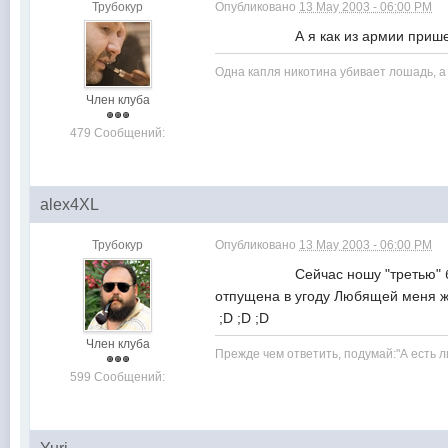
Трубокур
Опубликовано
13 May 2003 - 06:00 PM
А я как из армии пришел, т
Одна капля никотина убивает лошадь, а 
Член клуба
479 Сообщений:
alex4XL
Трубокур
Опубликовано
13 May 2003 - 06:00 PM
Сейчас ношу "третью" бороду, о
отпущена в угоду Любящей меня жен
;D ;D ;D
Член клуба
Прежде чем ответить, подумай:"А есть л
599 Сообщений: