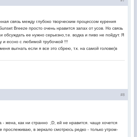
#7
я связь между глубоко творческим процессом курения
unset Breeze просто очень нравится запах от усов. Но связь
 обсуждать ее нужно серьезно,т.е. водка и пиво не пойдут. Я
у и ессно с любимой трубочкой !!!
еня выгнать если я все это сбрею, т.к. на самой голове(в
!!!
#8
- жена, как ни странно ;D, ей не нравится. чаще хочется
 не прослеживаю, в зеркало смотрюсь редко - только утром-