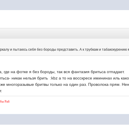
зеркалу и пытаюсь себя без бороды представить. А к трубкам и табакокурению 
, где на фотке я без бороды, так вся фантазия бритьса отпадает.
итьса- никак нельзя брить :kbz а то на восскресе имининах иль ка
аже многоразывые бритвы только на один раз. Проволока прям. Нен
ь изойдет.
 бы Рай