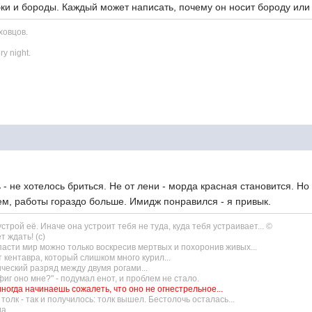
убки и бороды. Каждый может написать, почему он носит бороду ил
ховцов.
ry night.
елось бриться. Не от лени - морда красная становится. Но пос
 В общем, работы гораздо больше. Имидж понравился - я прив
трой её. Иначе она устроит тебя не туда, куда тебя устраивает... ©
т ждать! (с)
пасти мир можно только воскресив мертвых и похоронив живых...
 кентавра, который слишком много курил...
ический разряд между двумя рогами...
г оно мне?" - подумал енот, и проблем не стало.
иногда начинаешь сожалеть, что оно не огнестрельное...
олк - так и получилось: толк вышел. Бестолочь осталась...
а...