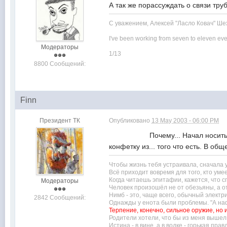
А так же порассуждать о связи тр
С уважением, Алексей "Ласло Ковач" Ше
I've been working from seven to eleven eve
Модераторы
1/13
8800 Сообщений:
Finn
Президент ТК
Опубликовано
13 May 2003 - 06:00 PM
Почему... Начал носить - не хот
конфетку из... того что есть.
Чтобы жизнь тебя устраивала, сначала ус
Всё приходит вовремя для того, кто умее
Когда читаешь эпитафии, кажется, что с
Модераторы
Человек произошёл не от обезьяны, а от
Нимб - это, чаще всего, обычный электр
2842 Сообщений:
Однажды у енота были проблемы. "А нафи
Терпение, конечно, сильное оружие, но 
Родители хотели, что бы из меня вышел т
Истина - в вине, а в водке - горькая правд