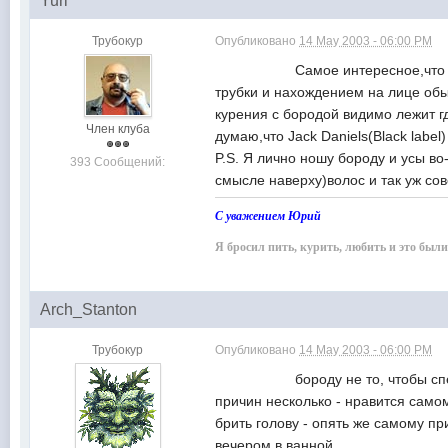
Yuri
Трубокур
Опубликовано
14 May 2003 - 06:00 PM
Самое интересное,что меня это 
трубки и нахождением на лице обыч
курения с бородой видимо лежит гд
Член клуба
думаю,что Jack Daniels(Black label
P.S. Я лично ношу бороду и усы во
393 Сообщений:
смысле наверху)волос и так уж 
С уважением Юрий
Я бросил пить, курить, любить и это был
Arch_Stanton
Трубокур
Опубликовано
14 May 2003 - 06:00 PM
бороду не то, чтобы специал
причин несколько - нравится самом
брить голову - опять же самому при
вечером в ванной