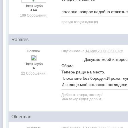
Член клуба
полагаю, вопрос надобно ставит
109 Сообщений:
правда всегда одна (с)
Ramires
Новичок
Опубликовано
14 May 2003 - 06:00 PM
Девушке моей интересно было
Член клуба
Сбрил.
Теперь ращу на место.
22 Сообщений:
Плохо мне без бородки.И рожа глуп
И солнце моё согласно: погл
Доброго вечера, господа!
Ибо вечер будет долгим...
Olderman