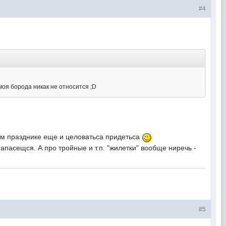
#4
моя борода никак не относится ;D
ком празднике еще и целоватьса придетьса
апасещся. А про тройные и т.п. "жилетки" вообще ниречь -
#5