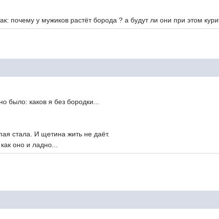
ь так: почему у мужиков растёт борода ? а будут ли они при э
: каков я без бородки...
ая стала. И щетина жить не даёт.
ядели как оно и ладно...