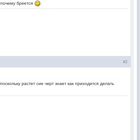
и почему бреется
.
#2
кольку растет сие черт знает как приходится делать
ык.