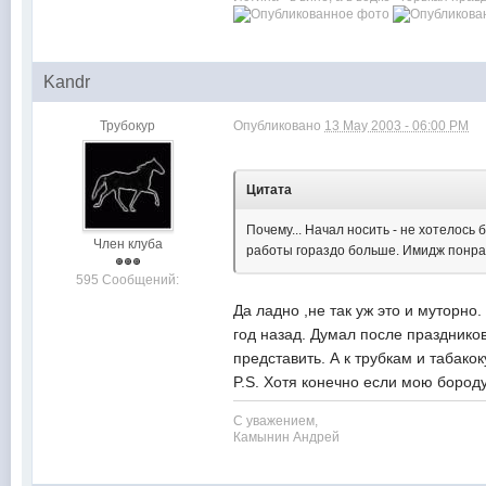
Kandr
Трубокур
Опубликовано
13 May 2003 - 06:00 PM
Цитата
Почему... Начал носить - не хотелось 
Член клуба
работы гораздо больше. Имидж понрав
595 Сообщений:
Да ладно ,не так уж это и муторно.
год назад. Думал после празднико
представить. А к трубкам и табако
P.S. Хотя конечно если мою 
С уважением,
Камынин Андрей