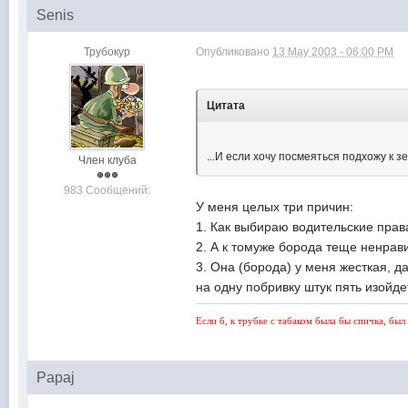
Senis
Трубокур
Опубликовано
13 May 2003 - 06:00 PM
Цитата
...И если хочу посмеяться подхожу к 
Член клуба
983 Сообщений:
У меня целых три причин:
1. Как выбираю водительские права
2. А к томуже борода теще ненрав
3. Она (борода) у меня жесткая, д
на одну побривку штук пят
Если б, к трубке с табаком была бы спичка, был
Papaj