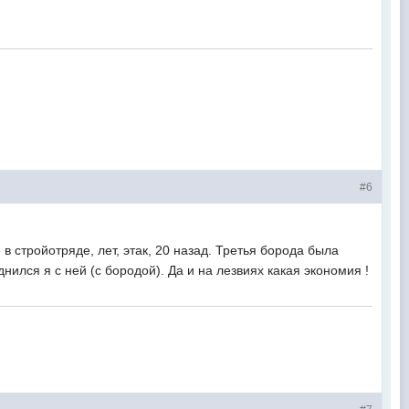
у.
#6
ройотряде, лет, этак, 20 назад. Третья борода была
ился я с ней (с бородой). Да и на лезвиях какая экономия !