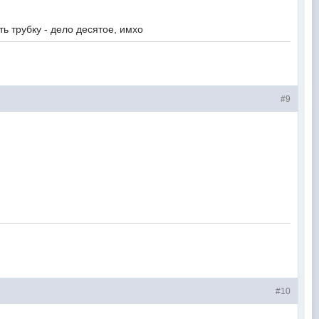
том курить трубку - дело десятое, имхо
#9
#10