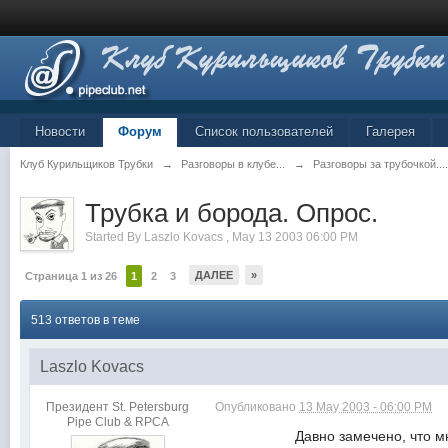
Новости
Форум
Список пользователей
Галерея
Клуб Курильщиков Трубки
→
Разговоры в клубе...
→
Разговоры за трубочкой...
Трубка и борода. Опрос.
Started By
Laszlo Kovacs
,
May 13 2003 06:00 PM
ДАЛЕЕ
»
Страница 1 из 26
1
2
3
513 ответов в теме
Laszlo Kovacs
Президент St. Petersburg
Опубликовано
13 May 2003 - 06:00 PM
Pipe Club & RPCA
Давно замечено, что многие тр