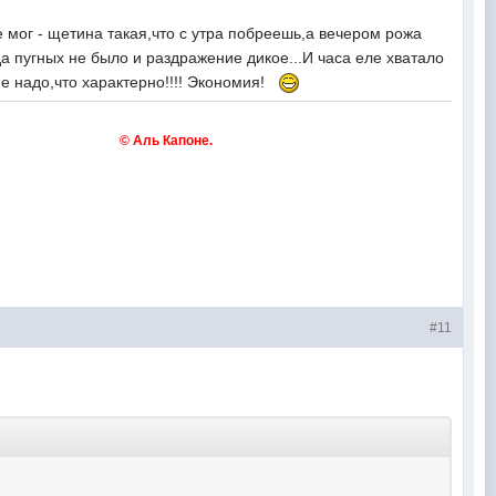
ог - щетина такая,что с утра побреешь,а вечером рожа
гда пугных не было и раздражение дикое...И часа еле хватало
 не надо,что характерно!!!! Экономия!
м словом. © Аль Капоне.
#11