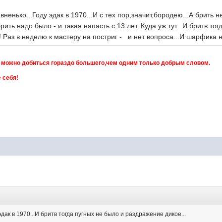
.Году эдак в 1970...И с тех пор,значит,бородею...А брить не м
ть надо было - и такая напасть с 13 лет..Куда уж тут...И бритв то
ь!!! Раз в неделю к мастеру на постриг - и нет вопроса...И шарфика
можно добиться гораздо большего,чем одним только добры
 себя!
эдак в 1970...И бритв тогда пугных не было и раздражение дикое...