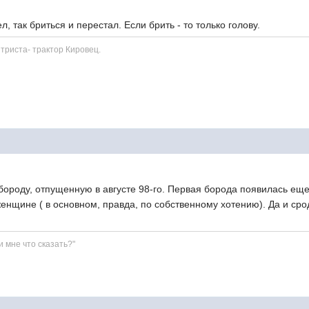
ак бриться и перестал. Если брить - то только голов
триста- трактор Кировец.
тпущенную в августе 98-го. Первая борода появилась еще в ст
щине ( в основном, правда, по собственному хотению). Да и сродн
и мне что сказать?"