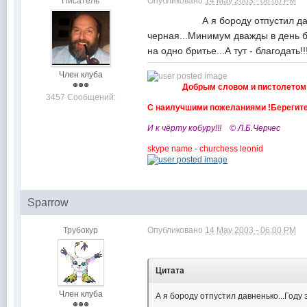
Писатель
Опубликовано
14 May 2003 - 06:00 PM
А я бороду отпустил давненько..
черная...Минимум дважды в день бри
на одно бритье...А тут - благодат
Член клуба
Добрым словом и пистолетом 
3457 Сообщений:
С наилучшими пожеланиями !Берегите
И к чёрту кобуру!!! © Л.Б.Черчес
skype name - churchess leonid
Sparrow
Трубокур
Опубликовано
14 May 2003 - 06:00 PM
Цитата
Член клуба
А я бороду отпустил давненько...Году 