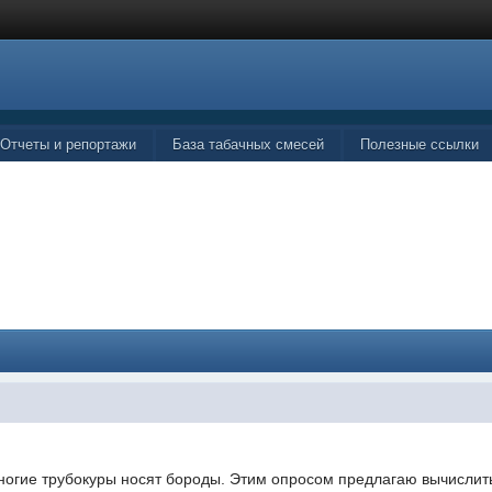
Отчеты и репортажи
База табачных смесей
Полезные ссылки
.
убокуры носят бороды. Этим опросом предлагаю вычислить пр