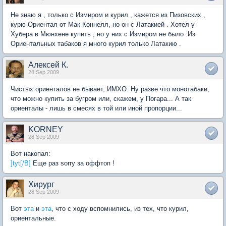
Не знаю я , только с Измиром и курил , кажется из Пизовских ,
курю Ориентал от Мак Коннелл, но он с Латакией . Хотел у
Хубера в Мюнхене купить , но у них с Измиром не было .Из
Ориентальных табаков я много курил только Латакию .
Алексей К.
28 Sep 2009
Чистых ориенталов не бывает, ИМХО. Ну разве что монотабаки,
что можно купить за бугром или, скажем, у Погара... А так
ориенталы - лишь в смесях в той или иной пропорции...
KORNEY
28 Sep 2009
Вот накопал:
]tyt[/B]
Еще раз sorry за оффтоп !
Хирург
28 Sep 2009
Вот
эта
и
эта
, что с ходу вспомнились, из тех, что курил,
ориентальные.