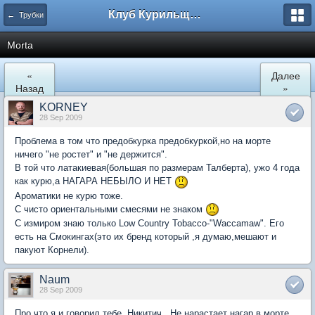
Клуб Курильщиков Трубки
← Трубки
Morta
«
Далее
Назад
»
KORNEY
28 Sep 2009
Проблема в том что предобкурка предобкуркой,но на морте
ничего "не ростет" и "не держится".
В той что латакиевая(большая по размерам Талберта), ужо 4 года
как курю,a НАГАРА НЕБЫЛО И НЕТ
Ароматики не курю тоже.
С чисто ориентальными смесями не знаком
С измиром знаю только Low Country Tobacco-"Waccamaw". Его
есть на Смокингах(это их бренд который ,я думаю,мешают и
пакуют Корнели).
Naum
28 Sep 2009
Про что я и говорил тебе, Никитич. Не нарастает нагар в морте,