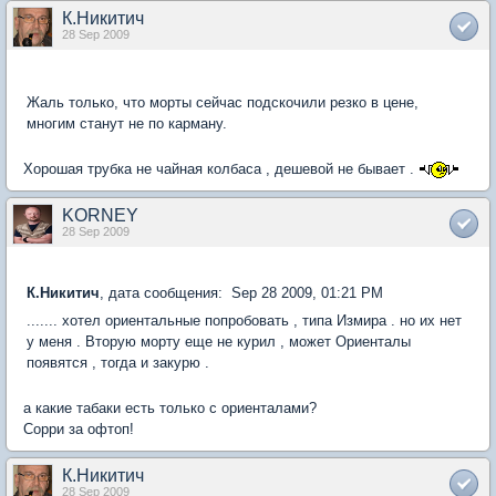
К.Никитич
28 Sep 2009
Жаль только, что морты сейчас подскочили резко в цене,
многим станут не по карману.
Хорошая трубка не чайная колбаса , дешевой не бывает .
KORNEY
28 Sep 2009
К.Никитич
, дата сообщения: Sep 28 2009, 01:21 PM
....... хотел ориентальные попробовать , типа Измира . но их нет
у меня . Вторую морту еще не курил , может Ориенталы
появятся , тогда и закурю .
а какие табаки есть только с ориенталами?
Сорри за офтоп!
К.Никитич
28 Sep 2009