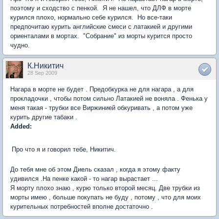
поэтому и сходство с пенкой. Я не нашел, что ДЛФ в морте
курился плохо, нормально себе курился. Но все-таки
предпочитаю курить английские смеси с латакией и другими
ориенталами в мортах. "Собрание" из морты курится просто
чудно.
К.Никитич
28 Sep 2009
Нагара в морте не будет . Предобкурка не для нагара , а для
прокладочки , чтобы потом сильно Латакией не воняла . Фенька у
меня такая - трубки все Виржинией обкуривать , а потом уже
курить другие табаки .
Added:
Про что я и говорил тебе, Никитич.
До тебя мне об этом Диель сказал , когда я этому факту
удивился .На пенке какой - то нагар вырастает ...
Я морту плохо знаю , курю только второй месяц. Две трубки из
морты имею , больше покупать не буду , потому , что для моих
курительных потребностей вполне достаточно .