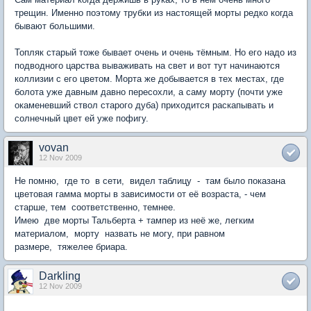
трещин. Именно поэтому трубки из настоящей морты редко когда
бывают большими.
Топляк старый тоже бывает очень и очень тёмным. Но его надо из
подводного царства вываживать на свет и вот тут начинаются
коллизии с его цветом. Морта же добывается в тех местах, где
болота уже давным давно пересохли, а саму морту (почти уже
окаменевший ствол старого дуба) приходится раскапывать и
солнечный цвет ей уже пофигу.
vovan
12 Nov 2009
Не помню, где то в сети, видел таблицу - там было показана
цветовая гамма морты в зависимости от её возраста, - чем
старше, тем соответственно, темнее.
Имею две морты Тальберта + тампер из неё же, легким
материалом, морту назвать не могу, при равном
размере, тяжелее бриара.
Darkling
12 Nov 2009