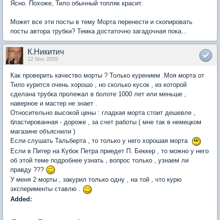
Ясно. Похоже, Тило обычный топляк красит.
Может все эти посты в тему Морта перенести и скопировать
посты автора трубки? Темка достаточно загадочная пока...
К.Никитич
12 Nov 2009
Как проверить качество морты ? Только курением .Моя морта от
Тило курится очень хорошо , но сколько кусок , из которой
сделана трубка пролежал в болоте 1000 лет или меньше ,
наверное и мастер не знает .
Относительно высокой цены : гладкая морта стоит дешевле ,
бластированная - дороже , за счет работы ( мне так в немецком
магазине объяснили )
Если слушать Тальберта , то только у него хорошая морта
Если в Питер на Кубок Петра приедет П. Беккер , то можно у него
об этой теме подробнее узнать , вопрос только , узнаем ли
правду ???
У меня 2 морты , закурил только одну , на той , что курю
эксперименты ставлю .
Added: