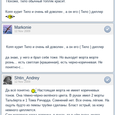
Похоже, Тило обычный топляк красит.
Копп курит Тило и очень ей доволен , а он его ( Тило ) диллер
Markonie
12 Nov 2009
Копп курит Тило и очень ей доволен , а он его ( Тило ) диллер
да знаю, у него и брал себе тоже. Но выходит морта морте
рознь... есть светлая (крашенная), есть черно-коричневая. Не
понятно-с...
Shtin_Andrey
12 Nov 2009
Да всё понятно.
Настоящая морта не имеет коричневых
тонов. Она тёмно-чёрно-зелёного цвета. В руках имел 2 морты
Тальберта и 1 Тома Ричарда. Сомнений нет. Все очень лёгкие. На
ощупь будто из пемзы трубки сделаны. Бласт острый, за кожу
немного цепляется.
Сам материал когда держишь в руках, то в нём очень много