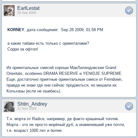
EarlLestat
28 Sep 2009
KORNEY
, дата сообщения: Sep 28 2009, 01:58 PM
а какие табаки есть только с ориенталами?
Сорри за офтоп!
Из ориентальных смесей хороши МакЛилендовские Grand
Orientals, особенно DRAMA RESERVE и YENIDJE SUPREME.
Еще, достаточно приятные ориентальные смеси от Ferndown,
правда не знаю где они сейчас продаються, но мешали их
Кольхазы (если не ошибась).
Shtin_Andrey
12 Nov 2009
Т.н. морта от Radice, например, де факто крашеный топляк.
Морта - это не просто морёный дуб, а окаменевший уже почти,
т.е. возраст 1000 лет и более.