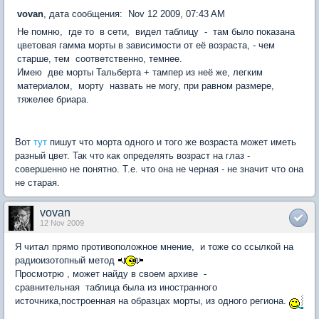
vovan
, дата сообщения: Nov 12 2009, 07:43 AM
Не помню, где то в сети, видел таблицу - там было показана
цветовая гамма морты в зависимости от её возраста, - чем
старше, тем соответственно, темнее.
Имею две морты Тальберта + тампер из неё же, легким
материалом, морту назвать не могу, при равном размере,
тяжелее бриара.
Вот
тут
пишут что морта одного и того же возраста может иметь
разный цвет. Так что как определять возраст на глаз -
совершенно не понятно. Т.е. что она не черная - не значит что она
не старая.
vovan
12 Nov 2009
Я читал прямо противоположное мнение, и тоже со ссылкой на
радиоизотопный метод
Просмотрю , может найду в своем архиве -
сравнительная таблица была из иностранного
источника,построенная на образцах морты, из одного региона.