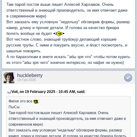
Там парой постов выше пишет Алексей Харламов. Очень
ответственный и знающий производитель, за имя отвечает даже
в современном мире)
Вот заказать ему условную "недельку" обговорив формы, размер
камер, длину и прочие детали. И голова за качество бриара
болеть вообще не будет
Вот честное слово, знающий трубокур делающий хорошие
русские трубы. С ними и покурить вкусно, и бласт посмотреть, и
шашлык пожарить.
А по барахолкам в инете искать "абы зря что" чтобы потом курить
из этого "абы зря чего" конечно интересно, но нафиг не нужно)
huckleberry
19 Feb 2025
Voit, on 19 February 2025 - 10:45 AM, said:
Фигня это все
ПыСы.
Там парой постов выше пишет Алексей Харламов. Очень
ответственный и знающий производитель, за имя отвечает даже в
современном мире)
Вот заказать ему условную "недельку" обговорив формы, размер
камер, длину и прочие детали. И голова за качество бриара болеть