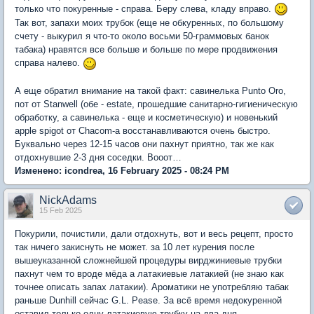
только что покуренные - справа. Беру слева, кладу вправо.
Так вот, запахи моих трубок (еще не обкуренных, по большому
счету - выкурил я что-то около восьми 50-граммовых банок
табака) нравятся все больше и больше по мере продвижения
справа налево.
А еще обратил внимание на такой факт: савинелька Punto Oro,
пот от Stanwell (обе - estate, прошедшие санитарно-гигиеническую
обработку, а савинелька - еще и косметическую) и новенький
apple spigot от Chacom-a восстанавливаются очень быстро.
Буквально через 12-15 часов они пахнут приятно, так же как
отдохнувшие 2-3 дня соседки. Вооот…
Изменено: icondrea, 16 February 2025 - 08:24 PM
NickAdams
15 Feb 2025
Покурили, почистили, дали отдохнуть, вот и весь рецепт, просто
так ничего закиснуть не может. за 10 лет курения после
вышеуказанной сложнейшей процедуры вирджиниевые трубки
пахнут чем то вроде мёда а латакиевые латакией (не знаю как
точнее описать запах латакии). Ароматики не употребляю табак
раньше Dunhill сейчас G.L. Pease. За всё время недокуренной
оставил только одну латакиевую трубку на два дня.