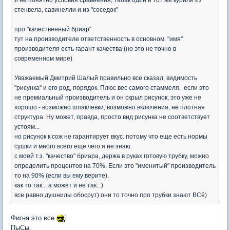
стенвела, савинелли и из "соседок"
про "качественный бриар"
тут на производителе ответственность в основном. "имя"
производителя есть гарант качества (но это не точно в
современном мире)
Уважаемый Дмитрий Шалый правильно все сказал, видимость
"рисунка" и его род, порядок. Плюс вес самого стаммеля. если это
не премиальный производитель и он скрыл рисунок, это уже не
хорошо - возможно шпаклевки, возможно включения, не плотная
структура. Ну может, правда, просто вид рисунка не соответствует
устоям...
но рисунок к сож не гарантирует вкус. потому что еще есть нормы
сушки и много всего еще чего я не знаю.
с моей т.з. "качество" бриара, держа в руках готовую трубку, можно
определить процентов на 70%. Если это "именитый" производитель
то на 90% (если вы ему верите).
как то так... а может и не так...)
все равно душнилы обосрут) они то точно про трубки знают ВС
ё
)
Фигня это все
ПыСы.