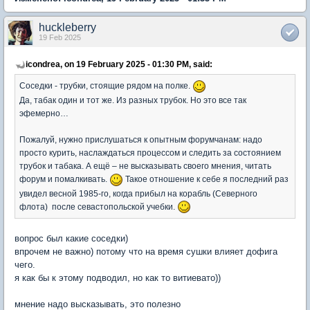
huckleberry
19 Feb 2025
icondrea, on 19 February 2025 - 01:30 PM, said:
Соседки - трубки, стоящие рядом на полке.
Да, табак один и тот же. Из разных трубок. Но это все так
эфемерно…
Пожалуй, нужно прислушаться к опытным форумчанам: надо
просто курить, наслаждаться процессом и следить за состоянием
трубок и табака. А ещё – не высказывать своего мнения, читать
форум и помалкивать.
Такое отношение к себе я последний раз
увидел весной 1985-го, когда прибыл на корабль (Северного
флота) после севастопольской учебки.
вопрос был какие соседки)
впрочем не важно) потому что на время сушки влияет дофига
чего.
я как бы к этому подводил, но как то витиевато))
мнение надо высказывать, это полезно