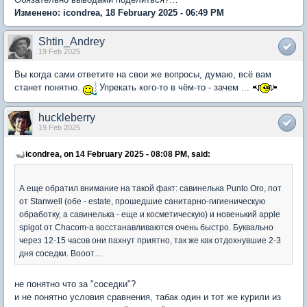
Изменено: icondrea, 18 February 2025 - 06:49 PM
Shtin_Andrey
19 Feb 2025
Вы когда сами ответите на свои же вопросы, думаю, всё вам
станет понятно.
Упрекать кого-то в чём-то - зачем ...
huckleberry
19 Feb 2025
icondrea, on 14 February 2025 - 08:08 PM, said:
А еще обратил внимание на такой факт: савинелька Punto Oro, пот
от Stanwell (обе - estate, прошедшие санитарно-гигиеническую
обработку, а савинелька - еще и косметическую) и новенький apple
spigot от Chacom-a восстанавливаются очень быстро. Буквально
через 12-15 часов они пахнут приятно, так же как отдохнувшие 2-3
дня соседки. Вооот…
не понятно что за "соседки"?
и не понятно условия сравнения, табак один и тот же курили из