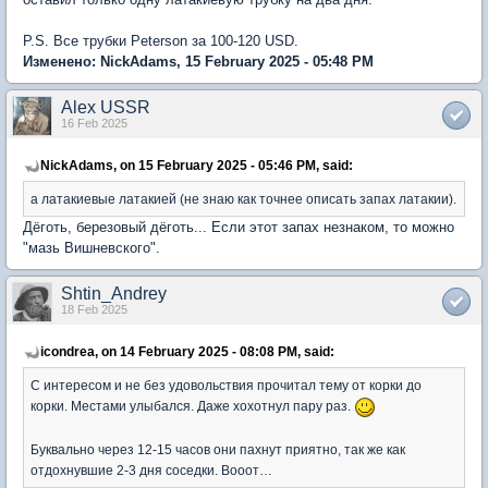
P.S. Все трубки Peterson за 100-120 USD.
Изменено: NickAdams, 15 February 2025 - 05:48 PM
Alex USSR
16 Feb 2025
NickAdams, on 15 February 2025 - 05:46 PM, said:
а латакиевые латакией (не знаю как точнее описать запах латакии).
Дёготь, березовый дёготь... Если этот запах незнаком, то можно
"мазь Вишневского".
Shtin_Andrey
18 Feb 2025
icondrea, on 14 February 2025 - 08:08 PM, said:
С интересом и не без удовольствия прочитал тему от корки до
корки. Местами улыбался. Даже хохотнул пару раз.
Буквально через 12-15 часов они пахнут приятно, так же как
отдохнувшие 2-3 дня соседки. Вооот…