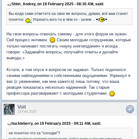
Shtin_Andrey, on 19 February 2025 - 08:30 AM, said:
Вы когда сами ответите на свои же вопросы, думаю, всё вам станет
понятно.
Упрекать кого-то в чём-то - зачем ...
На свои вопросы отвечать самому - для этого форум не нужен.
Сей процесс интимен.
Своим молодым сотрудникам, которые
только начинают постигать «науку книгоиздания» я всегда
говорю: «Задавайте вопросы, получайте ответы и делайте
выводы.»
Кстати, в том опусе я вопросов не задавал. Только поделился
своими наблюдениями и собственными ощущениями. Упрекнул я
вас (с уважением, как мне кажется) лишь потому, что ваша
реакция показалась несколько надменной. Так старые
профессора разговаривают с молодыми студентами.
Voit
19 Feb 2025
huckleberry, on 19 February 2025 - 09:11 AM, said:
не понятно что за "соседки"?
и не понятно условия сравнения, табак один и тот же курили из