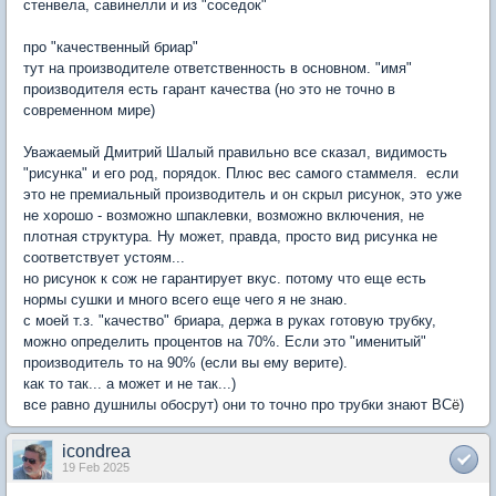
стенвела, савинелли и из "соседок"
про "качественный бриар"
тут на производителе ответственность в основном. "имя"
производителя есть гарант качества (но это не точно в
современном мире)
Уважаемый Дмитрий Шалый правильно все сказал, видимость
"рисунка" и его род, порядок. Плюс вес самого стаммеля. если
это не премиальный производитель и он скрыл рисунок, это уже
не хорошо - возможно шпаклевки, возможно включения, не
плотная структура. Ну может, правда, просто вид рисунка не
соответствует устоям...
но рисунок к сож не гарантирует вкус. потому что еще есть
нормы сушки и много всего еще чего я не знаю.
с моей т.з. "качество" бриара, держа в руках готовую трубку,
можно определить процентов на 70%. Если это "именитый"
производитель то на 90% (если вы ему верите).
как то так... а может и не так...)
все равно душнилы обосрут) они то точно про трубки знают ВС
ё
)
icondrea
19 Feb 2025