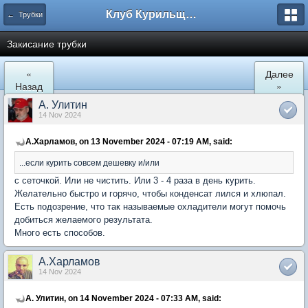
Клуб Курильщиков Трубки
← Трубки
Закисание трубки
«
Далее
Назад
»
А. Улитин
14 Nov 2024
А.Харламов, on 13 November 2024 - 07:19 AM, said:
...если курить совсем дешевку и/или
с сеточкой. Или не чистить. Или 3 - 4 раза в день курить.
Желательно быстро и горячо, чтобы конденсат лился и хлюпал.
Есть подозрение, что так называемые охладители могут помочь
добиться желаемого результата.
Много есть способов.
А.Харламов
14 Nov 2024
А. Улитин, on 14 November 2024 - 07:33 AM, said: