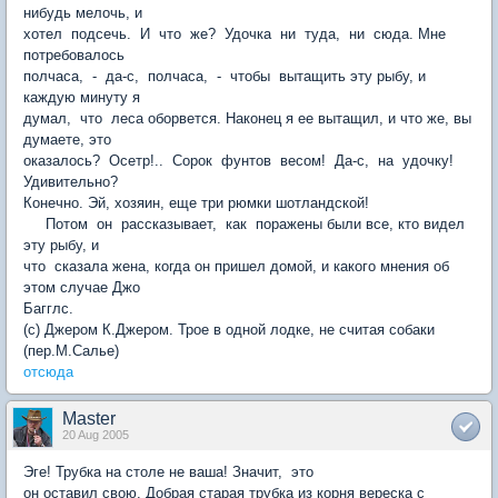
нибудь мелочь, и
хотел подсечь. И что же? Удочка ни туда, ни сюда. Мне
потребовалось
полчаса, - да-с, полчаса, - чтобы вытащить эту рыбу, и
каждую минуту я
думал, что леса оборвется. Наконец я ее вытащил, и что же, вы
думаете, это
оказалось? Осетр!.. Сорок фунтов весом! Да-с, на удочку!
Удивительно?
Конечно. Эй, хозяин, еще три рюмки шотландской!
Потом он рассказывает, как поражены были все, кто видел
эту рыбу, и
что сказала жена, когда он пришел домой, и какого мнения об
этом случае Джо
Багглс.
(с) Джером К.Джером. Трое в одной лодке, не считая собаки
(пер.М.Салье)
отсюда
Master
20 Aug 2005
Эге! Трубка на столе не ваша! Значит, это
он оставил свою. Добрая старая трубка из корня вереска с