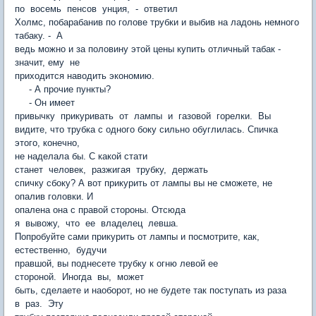
по восемь пенсов унция, - ответил
Холмс, побарабанив по голове трубки и выбив на ладонь немного
табаку. - А
ведь можно и за половину этой цены купить отличный табак -
значит, ему не
приходится наводить экономию.
- А прочие пункты?
- Он имеет
привычку прикуривать от лампы и газовой горелки. Вы
видите, что трубка с одного боку сильно обуглилась. Спичка
этого, конечно,
не наделала бы. С какой стати
станет человек, разжигая трубку, держать
спичку сбоку? А вот прикурить от лампы вы не сможете, не
опалив головки. И
опалена она с правой стороны. Отсюда
я вывожу, что ее владелец левша.
Попробуйте сами прикурить от лампы и посмотрите, как,
естественно, будучи
правшой, вы поднесете трубку к огню левой ее
стороной. Иногда вы, может
быть, сделаете и наоборот, но не будете так поступать из раза
в раз. Эту