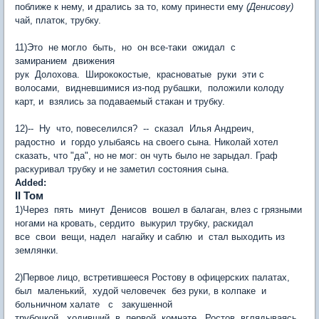
поближе к нему, и дрались за то, кому принести ему
(Денисову)
чай, платок, трубку.
11)Это не могло быть, но он все-таки ожидал с
замиранием движения
рук Долохова. Ширококостые, красноватые руки эти с
волосами, видневшимися из-под рубашки, положили колоду
карт, и взялись за подаваемый стакан и трубку.
12)-- Ну что, повеселился? -- сказал Илья Андреич,
радостно и гордо улыбаясь на своего сына. Николай хотел
сказать, что "да", но не мог: он чуть было не зарыдал. Граф
раскуривал трубку и не заметил состояния сына.
Added:
II Том
1)Через пять минут Денисов вошел в балаган, влез с грязными
ногами на кровать, сердито выкурил трубку, раскидал
все свои вещи, надел нагайку и саблю и стал выходить из
землянки.
2)Первое лицо, встретившееся Ростову в офицерских палатах,
был маленький, худой человечек без руки, в колпаке и
больничном халате с закушенной
трубочкой, ходивший в первой комнате. Ростов, вглядываясь