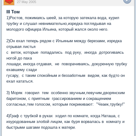
27 May 2005
III Том
1)Ростов, пожимаясь шеей, за которую затекала вода, курил
трубку и слушал невнимательно,изредка поглядывая на
молодого офицера Ильина, который жался около него.
2)Он ехал теперь рядом с Ильиным между березами, изредка
отрывая листья
с веток, которые попадались под руку, иногда дотрогиваясь
ногой до паха
лошади, иногда отдавая, не поворачиваясь, докуренную трубку
ехавшему сзади
гусару, с таким спокойным и беззаботным видом, как будто он
ехал кататься.
3) Моряк говорил тем особенно звучным,певучим,дворянским
баритоном, с приятным грассированием и сокращением
согласных,тем голосом, которым покрикивают: "Чеаек,трубку!"
4)Граф с трубкой в руках ходил по комнате, когда Наташа, с
изуродованным злобой лицом, как буря ворвалась в комнату и
быстрыми шагами подошла к матери.