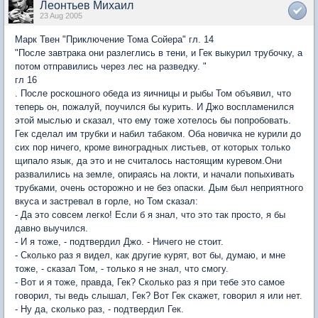
Леонтьев Михаил
23 Aug 2005
Марк Твен "Приключение Тома Сойера" гл. 14
"После завтрака они разлеглись в тени, и Гек выкурил трубочку, а
потом отправились через лес на разведку. "
гл 16
. После роскошного обеда из яичницы и рыбы Том объявил, что
теперь он, пожалуй, поучился бы курить. И Джо воспламенился
этой мыслью и сказал, что ему тоже хотелось бы попробовать.
Гек сделал им трубки и набил табаком. Оба новичка не курили до
сих пор ничего, кроме виноградных листьев, от которых только
щипало язык, да это и не считалось настоящим куревом.Они
развалились на земле, опираясь на локти, и начали попыхивать
трубками, очень осторожно и не без опаски. Дым был неприятного
вкуса и застревал в горле, но Том сказал:
- Да это совсем легко! Если б я знал, что это так просто, я бы
давно выучился.
- И я тоже, - подтвердил Джо. - Ничего не стоит.
- Сколько раз я видел, как другие курят, вот бы, думаю, и мне
тоже, - сказал Том, - только я не знал, что смогу.
- Вот и я тоже, правда, Гек? Сколько раз я при тебе это самое
говорил, ты ведь слышал, Гек? Вот Гек скажет, говорил я или нет.
- Ну да, сколько раз, - подтвердил Гек.