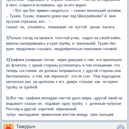
в него, старался вспомнить, где он его видел.
-- Вот где Бог привел свидеться, -- сказал маленький человек.
-- Тушин, Тушин, помните довез вас под Шенграбеном? А мне
кусочек отрезали, вот... --
сказал он, улыбаясь, показывая на пустой рукав халата.
3)Только сосед на кровати, толстый улан, сидел на своей койке,
мрачно нахмурившись и куря трубку, и маленький Тушин без
руки продолжал слушать, неодобрительно покачивая головой.
4)Графиня узнавшая тотчас через девушек о том, что произошло
во флигеле, с одной стороны успокоилась в том отношении, что
теперь состояние их должно поправиться, с другой стороны она
беспокоилась о том, как перенесет это ее сын. Она подходила
несколько раз на цыпочках к его двери, слушая, как он курил
трубку за трубкой.
5)-Вот так графиня молодая--чистое дело марш --другой такой не
видывал!--сказал он, подавая одну трубку с длинным чубуком
Ростову,а другой короткий, обрезанный
чубук закладывая привычным жестом между трех пальцев.
Тимурыч