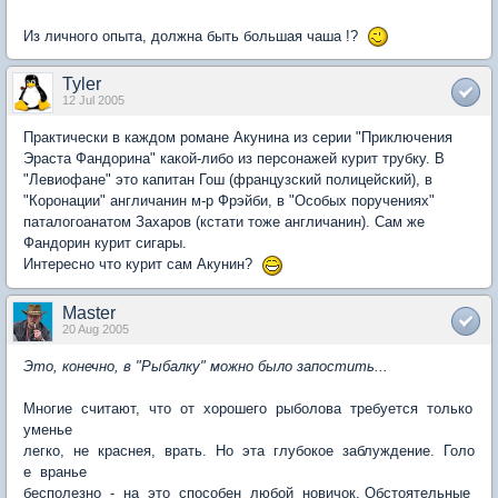
Из личного опыта, должнa быть большая чаша !?
Tyler
12 Jul 2005
Практически в каждом романе Акунина из серии "Приключения
Эраста Фандорина" какой-либо из персонажей курит трубку. В
"Левиофане" это капитан Гош (французский полицейский), в
"Коронации" англичанин м-р Фрэйби, в "Особых поручениях"
паталогоанатом Захаров (кстати тоже англичанин). Сам же
Фандорин курит сигары.
Интересно что курит сам Акунин?
Master
20 Aug 2005
Это, конечно, в "Рыбалку" можно было запостить...
Многие считают, что от хорошего рыболова требуется только
уменье
легко, не краснея, врать. Но эта глубокое заблуждение. Голо
е вранье
бесполезно - на это способен любой новичок. Обстоятельные