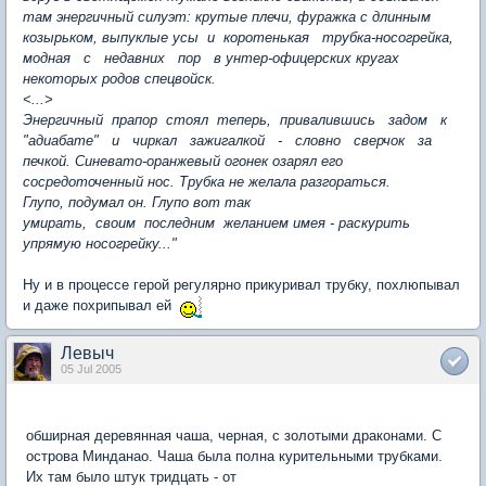
там энергичный силуэт: крутые плечи, фуражка с длинным
козырьком, выпуклые усы и коротенькая трубка-носогрейка,
модная с недавних пор в унтер-офицерских кругах
некоторых родов спецвойск.
<...>
Энергичный прапор стоял теперь, привалившись задом к
"адиабате" и чиркал зажигалкой - словно сверчок за
печкой. Синевато-оранжевый огонек озарял его
сосредоточенный нос. Трубка не желала разгораться.
Глупо, подумал он. Глупо вот так
умирать, своим последним желанием имея - раскурить
упрямую носогрейку..."
Ну и в процессе герой регулярно прикуривал трубку, похлюпывал
и даже похрипывал ей
Левыч
05 Jul 2005
обширная деревянная чаша, черная, с золотыми драконами. С
острова Минданао. Чаша была полна курительными трубками.
Их там было штук тридцать - от