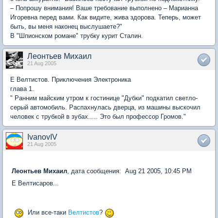
– Попрошу внимания! Ваше требование выполнено – Марианна
Игоревна перед вами. Как видите, жива здорова. Теперь, может
быть, вы меня наконец выслушаете?"
В "Шпионском романе" трубку курит Сталин.
Леонтьев Михаил
21 Aug 2005
Е Велтистов. Приключения Электроника
глава 1.
" Ранним майским утром к гостинице "Дубки" подкатил светло-
серый автомобиль. Распахнулась дверца, из машины выскочил
человек с трубкой в зубах..... Это был профессор Громов."
IvanovIV
21 Aug 2005
Леонтьев Михаил
, дата сообщения: Aug 21 2005, 10:45 PM
Е Велтисаров...
Или все-таки
Велтистов
?