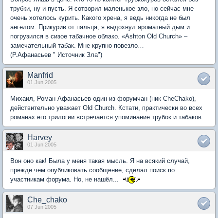
трубки, ну и пусть. Я сотворил маленькое зло, но сейчас мне
очень хотелось курить. Какого хрена, я ведь никогда не был
ангелом. Прикурив от пальца, я выдохнул ароматный дым и
погрузился в сизое табачное облако. «Ashton Old Church» –
замечательный табак. Мне крупно повезло…
(Р.Афанасьев " Источник Зла")
Manfrid
01 Jun 2005
Михаил, Роман Афанасьев один из форумчан (ник CheChako),
действительно уважает Old Church. Кстати, практически во всех
романах его трилогии встречается упоминание трубок и табаков.
Harvey
01 Jun 2005
Вон оно как! Была у меня такая мысль. Я на всякий случай,
прежде чем опубликовать сообщение, сделал поиск по
участникам форума. Но, не нашёл...
Che_chako
07 Jun 2005