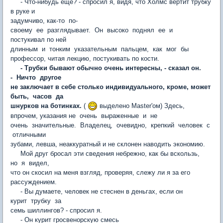
- Что-нибудь еще? - спросил я, видя, что Холмс вертит трубку
в руке и
задумчиво, как-то по-
своему ее разглядывает. Он высоко поднял ее и
постукивал по ней
длинным и тонким указательным пальцем, как мог бы
профессор, читая лекцию, постукивать по кости.
- Трубки бывают обычно очень интересны, - сказал он.
- Ничто другое
не заключает в себе столько индивидуального, кроме, может
быть, часов да
шнурков на ботинках.
(
выделено Master'ом) Здесь,
впрочем, указания не очень выраженные и не
очень значительные. Владелец, очевидно, крепкий человек с
отличными
зубами, левша, неаккуратный и не склонен наводить экономию.
Мой друг бросал эти сведения небрежно, как бы вскользь,
но я видел,
что он скосил на меня взгляд, проверяя, слежу ли я за его
рассуждением.
- Вы думаете, человек не стеснен в деньгах, если он
курит трубку за
семь шиллингов? - спросил я.
- Он курит гросвенорскую смесь