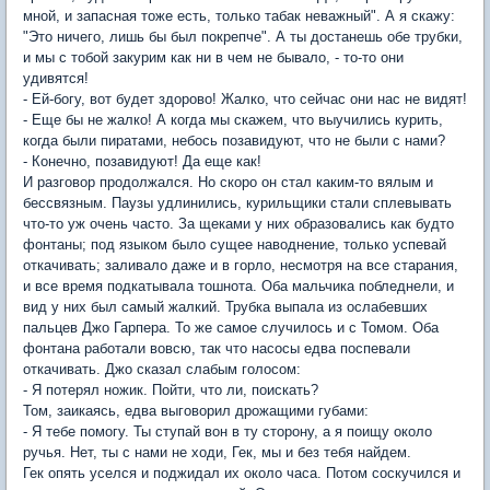
мной, и запасная тоже есть, только табак неважный". А я скажу:
"Это ничего, лишь бы был покрепче". А ты достанешь обе трубки,
и мы с тобой закурим как ни в чем не бывало, - то-то они
удивятся!
- Ей-богу, вот будет здорово! Жалко, что сейчас они нас не видят!
- Еще бы не жалко! А когда мы скажем, что выучились курить,
когда были пиратами, небось позавидуют, что не были с нами?
- Конечно, позавидуют! Да еще как!
И разговор продолжался. Но скоро он стал каким-то вялым и
бессвязным. Паузы удлинились, курильщики стали сплевывать
что-то уж очень часто. За щеками у них образовались как будто
фонтаны; под языком было сущее наводнение, только успевай
откачивать; заливало даже и в горло, несмотря на все старания,
и все время подкатывала тошнота. Оба мальчика побледнели, и
вид у них был самый жалкий. Трубка выпала из ослабевших
пальцев Джо Гарпера. То же самое случилось и с Томом. Оба
фонтана работали вовсю, так что насосы едва поспевали
откачивать. Джо сказал слабым голосом:
- Я потерял ножик. Пойти, что ли, поискать?
Том, заикаясь, едва выговорил дрожащими губами:
- Я тебе помогу. Ты ступай вон в ту сторону, а я поищу около
ручья. Нет, ты с нами не ходи, Гек, мы и без тебя найдем.
Гек опять уселся и поджидал их около часа. Потом соскучился и