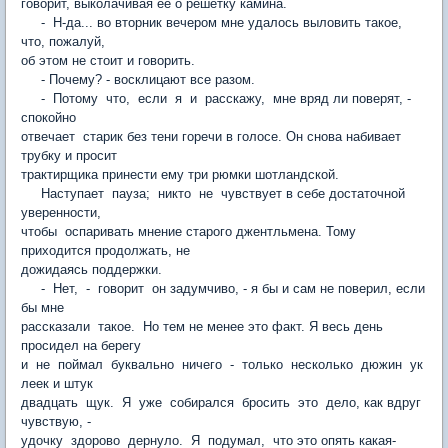
говорит, выколачивая ее о решетку камина.
- Н-да... во вторник вечером мне удалось выловить такое,
что, пожалуй,
об этом не стоит и говорить.
- Почему? - восклицают все разом.
- Потому что, если я и расскажу, мне вряд ли поверят, -
спокойно
отвечает старик без тени горечи в голосе. Он снова набивает
трубку и просит
трактирщика принести ему три рюмки шотландской.
Наступает пауза; никто не чувствует в себе достаточной
уверенности,
чтобы оспаривать мнение старого джентльмена. Тому
приходится продолжать, не
дожидаясь поддержки.
- Нет, - говорит он задумчиво, - я бы и сам не поверил, если
бы мне
рассказали такое. Но тем не менее это факт. Я весь день
просидел на берегу
и не поймал буквально ничего - только несколько дюжин ук
леек и штук
двадцать щук. Я уже собирался бросить это дело, как вдруг
чувствую, -
удочку здорово дернуло. Я подумал, что это опять какая-