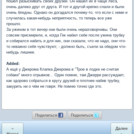
пошел разыскивать своих друзей. Он нашел их в чаще леса,
очень далеко друг от друга. И тот и другой крепко спали и были
очень бледны. Однако он догадался почему-то, что если с ними и
случилась какая-нибудь неприятность, то теперь все уже
прошло.
За ужином в тот вечер они были очень неразговорчивы. Они
совсем присмирели, и, когда Гек набил себе после ужина трубку
и собирался набить и для них, они сказали, что не надо, они что-
то неважно себя чувствуют, - должно быть, съели за обедом что-
нибудь лишнее.
Added:
А ещё у Джерома Клапка Джерома в "Трое в лодке не считая
собаки" много отрывков... Один помню, там Джерри рассуждает,
как здорово собраться в кругу друзей и плотнее набив трубку,
закурить ни о чём не говря. Не помню точно где это.
Поделиться
Поделиться
«
Далее
Назад
»