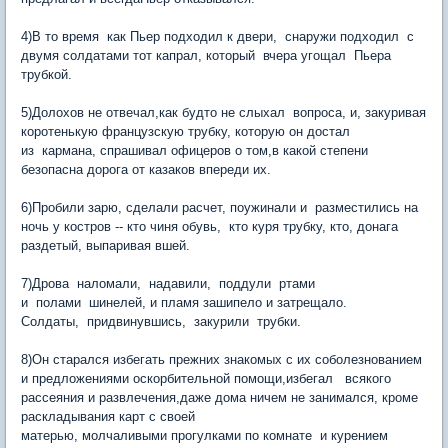
4)В то время как Пьер подходил к двери, снаружи подходил с
двумя солдатами тот капрал, который вчера угощал Пьера
трубкой.
5)Долохов не отвечал,как будто не слыхал вопроса, и, закуривая
коротенькую французскую трубку, которую он достал
из кармана, спрашивал офицеров о том,в какой степени
безопасна дорога от казаков впереди их.
6)Пробили зарю, сделали расчет, поужинали и разместились на
ночь у костров -- кто чиня обувь, кто куря трубку, кто, донага
раздетый, выпаривая вшей.
7)Дрова наломали, надавили, поддули ртами
и полами шинелей, и пламя зашипело и затрещало.
Солдаты, придвинувшись, закурили трубки.
8)Он старался избегать прежних знакомых с их соболезнованием
и предложениями оскорбительной помощи,избегал всякого
рассеяния и развлечения,даже дома ничем не занимался, кроме
раскладывания карт с своей
матерью, молчаливыми прогулками по комнате и курением