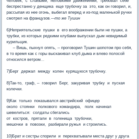
человек, с слабыми, неловкими движениями, требовал себе
беспрестанно у денщика еще трубочку за это, как он говорил, и,
рассыпая из нее огонь, выбегал вперед и из-под маленькой ручки
смотрел на французов
.---то же Тушин
6)Неприятельские пушки в его воображении были не пушки, а
трубки, из которых редкими клубами выпускал дым невидимый
курильщик.
-- Вишь, пыхнул опять, -- проговорил Тушин шопотом про себя,
в то время как с горы выскакивал клуб дыма и влево полосой
относился ветром...
7)Берг держал между колен курящуюся трубочку.
8)Так-то, граф, -- говорил Берг, закуривая трубку и пуская
колечки.
9)Как только показывался австрийский офицер
около стоянки полкового командира, полк начинал
шевелиться: солдаты сбегались
от костров, прятали в голенища трубочки,
мешочки в повозки, разбирали ружья и строились.
10)Брат и сестры спорили и перехватывали места друг у друга