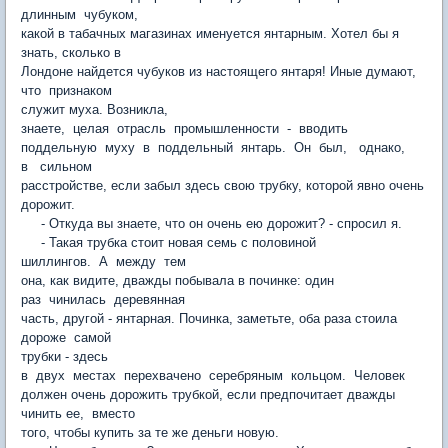
длинным чубуком,
какой в табачных магазинах именуется янтарным. Хотел бы я
знать, сколько в
Лондоне найдется чубуков из настоящего янтаря! Иные думают,
что признаком
служит муха. Возникла,
знаете, целая отрасль промышленности - вводить
поддельную муху в поддельный янтарь. Он был, однако,
в сильном
расстройстве, если забыл здесь свою трубку, которой явно очень
дорожит.
- Откуда вы знаете, что он очень ею дорожит? - спросил я.
- Такая трубка стоит новая семь с половиной
шиллингов. А между тем
она, как видите, дважды побывала в починке: один
раз чинилась деревянная
часть, другой - янтарная. Починка, заметьте, оба раза стоила
дороже самой
трубки - здесь
в двух местах перехвачено серебряным кольцом. Человек
должен очень дорожить трубкой, если предпочитает дважды
чинить ее, вместо
того, чтобы купить за те же деньги новую.