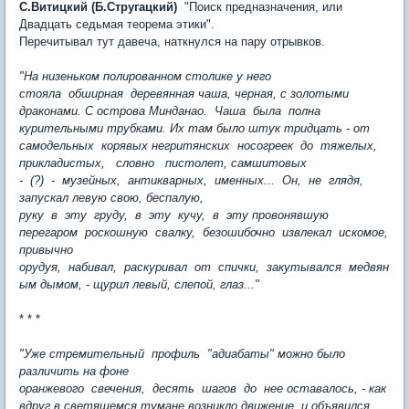
С.Витицкий (Б.Стругацкий)
"Поиск предназначения, или
Двадцать седьмая теорема этики".
Перечитывал тут давеча, наткнулся на пару отрывков.
"На низеньком полированном столике у него
стояла обширная деревянная чаша, черная, с золотыми
драконами. С острова Минданао. Чаша была полна
курительными трубками. Их там было штук тридцать - от
самодельных корявых негритянских носогреек до тяжелых,
прикладистых, словно пистолет, самшитовых
- (?) - музейных, антикварных, именных... Он, не глядя,
запускал левую свою, беспалую,
руку в эту груду, в эту кучу, в эту провонявшую
перегаром роскошную свалку, безошибочно извлекал искомое,
привычно
орудуя, набивал, раскуривал от спички, закутывался медвян
ым дымом, - щурил левый, слепой, глаз..."
* * *
"Уже стремительный профиль "адиабаты" можно было
различить на фоне
оранжевого свечения, десять шагов до нее оставалось, - как
вдруг в светящемся тумане возникло движение, и объявился