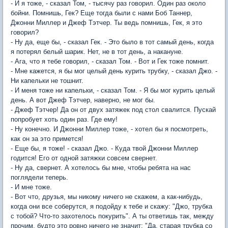
- И я тоже, - сказал Том, - тысячу раз говорил. Один раз около
бойни. Помнишь, Гек? Еще тогда были с нами Боб Таннер,
Джонни Миллер и Джеф Тэтчер. Ты ведь помнишь, Гек, я это
говорил?
- Ну да, еще бы, - сказал Гек. - Это было в тот самый день, когда
я потерял белый шарик. Нет, не в тот день, а накануне.
- Ага, что я тебе говорил, - сказал Том. - Вот и Гек тоже помнит.
- Мне кажется, я бы мог целый день курить трубку, - сказал Джо. -
Ни капельки не тошнит.
- И меня тоже ни капельки, - сказал Том. - Я бы мог курить целый
день. А вот Джеф Тэтчер, наверно, не мог бы.
- Джеф Тэтчер! Да он от двух затяжек под стол свалится. Пускай
попробует хоть один раз. Где ему!
- Ну конечно. И Джонни Миллер тоже, - хотел бы я посмотреть,
как он за это примется!
- Еще бы, я тоже! - сказал Джо. - Куда твой Джонни Миллер
годится! Его от одной затяжки совсем свернет.
- Ну да, свернет. А хотелось бы мне, чтобы ребята на нас
поглядели теперь.
- И мне тоже.
- Вот что, друзья, мы никому ничего не скажем, а как-нибудь,
когда они все соберутся, я подойду к тебе и скажу: "Джо, трубка
с тобой? Что-то захотелось покурить". А ты ответишь так, между
прочим, будто это ровно ничего не значит: "Да, старая трубка со