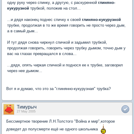
одну руку через спинку, а другую, с раскуренной
глиняно-
кукурузной
трубкой, положив на стол...
...и дядя наконец поднес спичку к своей
глиняно-кукурузной
трубке, продолжая в то же время говорить не просто через дым,
а в самый дым...
И тут дядя снова чиркнул спичкой и задымил трубкой,
продолжая говорить, говорить через трубку дымом, точно дым у
вас на глазах превращался в слова...
...дядя, опять чиркая спичкой и поднося ее к трубке, заговорил
через нее дымом...
Вот я и думаю, что это за "глинянно-кукурузная" трубка?
Тимурыч
27 May 2005
Бессмертное творение Л.Н.Толстого "Война и мир",которое
доведет до полусмерти ещё не одного школьника