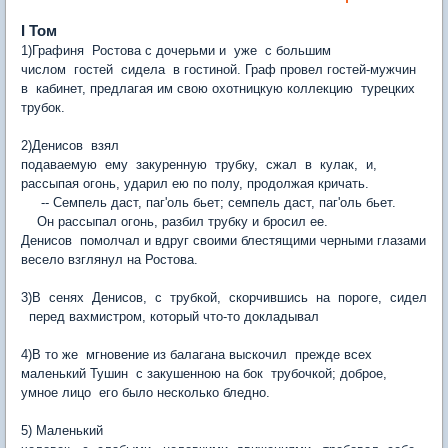
I Том
1)Графиня Ростова с дочерьми и уже с большим
числом гостей сидела в гостиной. Граф провел гостей-мужчин
в кабинет, предлагая им свою охотницкую коллекцию турецких
трубок.
2)Денисов взял
подаваемую ему закуренную трубку, сжал в кулак, и,
рассыпая огонь, ударил ею по полу, продолжая кричать.
-- Семпель даст, паг'оль бьет; семпель даст, паг'оль бьет.
Он рассыпал огонь, разбил трубку и бросил ее.
Денисов помолчал и вдруг своими блестящими черными глазами
весело взглянул на Ростова.
3)В сенях Денисов, с трубкой, скорчившись на пороге, сидел
перед вахмистром, который что-то докладывал
4)В то же мгновение из балагана выскочил прежде всех
маленький Тушин с закушенною на бок трубочкой; доброе,
умное лицо его было несколько бледно.
5) Маленький