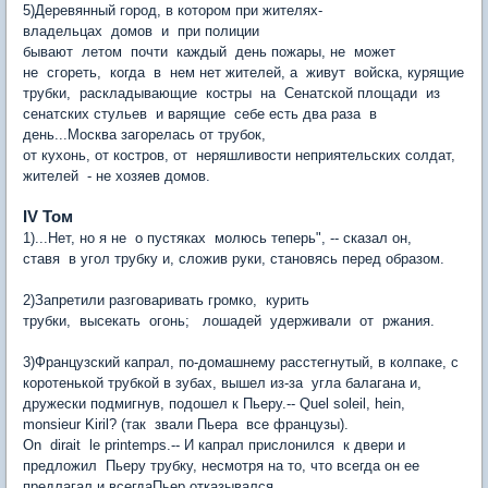
5)Деревянный город, в котором при жителях-
владельцах домов и при полиции
бывают летом почти каждый день пожары, не может
не сгореть, когда в нем нет жителей, а живут войска, курящие
трубки, раскладывающие костры на Сенатской площади из
сенатских стульев и варящие себе есть два раза в
день...Москва загорелась от трубок,
от кухонь, от костров, от неряшливости неприятельских солдат,
жителей - не хозяев домов.
IV Том
1)...Нет, но я не о пустяках молюсь теперь", -- сказал он,
ставя в угол трубку и, сложив руки, становясь перед образом.
2)Запретили разговаривать громко, курить
трубки, высекать огонь; лошадей удерживали от ржания.
3)Французский капрал, по-домашнему расстегнутый, в колпаке, с
коротенькой трубкой в зубах, вышел из-за угла балагана и,
дружески подмигнув, подошел к Пьеру.-- Quel soleil, hein,
monsieur Kiril? (так звали Пьера все французы).
On dirait le printemps.-- И капрал прислонился к двери и
предложил Пьеру трубку, несмотря на то, что всегда он ее
предлагал и всегдаПьер отказывался.