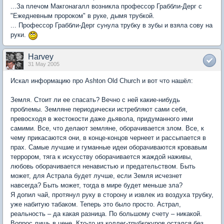
...За плечом Макгонагалл возникла профессор Граббли-Дерг с
"Ежедневным пророком" в руке, дымя трубкой.
... Профессор Граббли-Дерг сунула трубку в зубы и взяла сову на
руки.
Harvey
31 May 2005
Искал информацию про Ashton Old Church и вот что нашёл:
Земля. Стоит ли ее спасать? Вечно с ней какие-нибудь
проблемы. Земляне периодически истребляют сами себя,
превосходя в жестокости даже дьявола, придуманного ими
самими. Все, что делают земляне, оборачивается злом. Все, к
чему прикасаются они, в конце-концов чернеет и рассыпается в
прах. Самые лучшие и гуманные идеи оборачиваются кровавым
террором, тяга к искусству оборачивается жаждой наживы,
любовь оборачивается ненавистью и предательством. Быть
может, для Астрала будет лучше, если Земля исчезнет
навсегда? Быть может, тогда в мире будет меньше зла?
Я допил чай, протянул руку в сторону и извлек из воздуха трубку,
уже набитую табаком. Теперь это было просто. Астрал,
реальность – да какая разница. По большому счету – никакой.
Вопрос лишь в цене. Кто-то из коллег-трубкокуров остался без