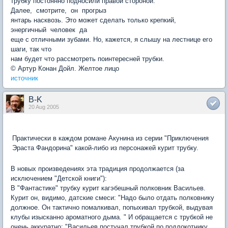
трубку постоянно подносили правой стороной.
Далее, смотрите, он прогрыз
янтарь насквозь. Это может сделать только крепкий,
энергичный человек да
еще с отличными зубами. Но, кажется, я слышу на лестнице его
шаги, так что
нам будет что рассмотреть поинтересней трубки.
© Артур Конан Дойл. Желтое лицо
источник
B-K
20 Aug 2005
Практически в каждом романе Акунина из серии "Приключения
Эраста Фандорина" какой-либо из персонажей курит трубку.
В новых произведениях эта традиция продолжается (за
исключением "Детской книги"):
В "Фантастике" трубку курит кагэбешный полковник Васильев.
Курит он, видимо, датские смеси: "Надо было отдать полковнику
должное. Он тактично помалкивал, попыхивал трубкой, выдувая
клубы изысканно ароматного дыма. " И обращается с трубкой не
очень аккуратно: "Васильев постучал трубкой по подлокотнику.