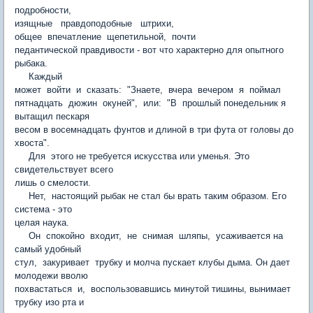
подробности,
изящные правдоподобные штрихи,
общее впечатление щепетильной, почти
педантической правдивости - вот что характерно для опытного
рыбака.
Каждый
может войти и сказать: "Знаете, вчера вечером я поймал
пятнадцать дюжин окуней", или: "В прошлый понедельник я
вытащил пескаря
весом в восемнадцать фунтов и длиной в три фута от головы до
хвоста".
Для этого не требуется искусства или уменья. Это
свидетельствует всего
лишь о смелости.
Нет, настоящий рыбак не стал бы врать таким образом. Его
система - это
целая наука.
Он спокойно входит, не снимая шляпы, усаживается на
самый удобный
стул, закуривает трубку и молча пускает клубы дыма. Он дает
молодежи вволю
похвастаться и, воспользовавшись минутой тишины, вынимает
трубку изо рта и