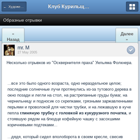
Клуб Курильщиков Трубки
← Художественная литература
Образные отрывки
«
Далее
Назад
»
mr. M
27 May 2005
Несколько отрывков из "Осквернителя праха" Уильяма Фолкнера.
...все это было одного возраста, одно нераздельное целое;
последние солнечные лучи протянулись из-за тутового дерева в
окно позади и легли на стол, на растрепанные груды бумаг, на
чернильницу и подносик со скрепками, грязными заржавленными
перьями и проволокой для чистки трубки, и на лежавшую в куче
пепла
глиняную трубку с головкой из кукурузного початка
, и
стоявшую рядом на блюдце кофейную чашку с засохшими
коричневыми подтеками...
...дядя, который сидел вполоборота в своем кресле, свесив