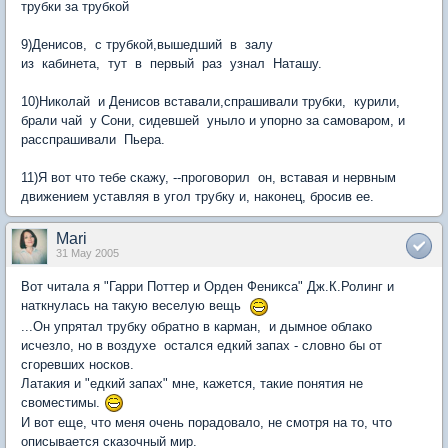
трубки за трубкой
9)Денисов, с трубкой,вышедший в залу
из кабинета, тут в первый раз узнал Наташу.
10)Николай и Денисов вставали,спрашивали трубки, курили,
брали чай у Сони, сидевшей уныло и упорно за самоваром, и
расспрашивали Пьера.
11)Я вот что тебе скажу, --проговорил он, вставая и нервным
движением уставляя в угол трубку и, наконец, бросив ее.
Mari
31 May 2005
Вот читала я "Гарри Поттер и Орден Феникса" Дж.К.Ролинг и
наткнулась на такую веселую вещь
...Он упрятал трубку обратно в карман, и дымное облако
исчезло, но в воздухе остался едкий запах - словно бы от
сгоревших носков.
Латакия и "едкий запах" мне, кажется, такие понятия не
своместимы.
И вот еще, что меня очень порадовало, не смотря на то, что
описывается сказочный мир.