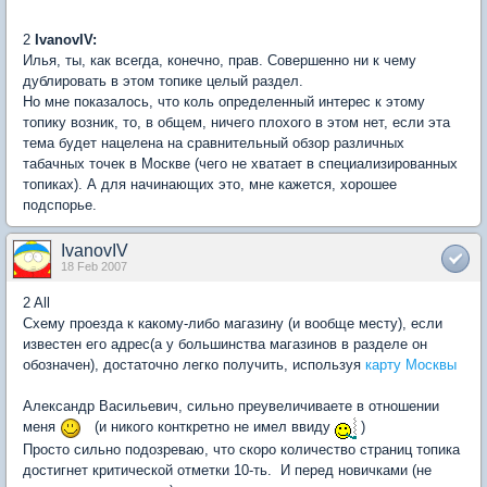
2
IvanovIV:
Илья, ты, как всегда, конечно, прав. Совершенно ни к чему
дублировать в этом топике целый раздел.
Но мне показалось, что коль определенный интерес к этому
топику возник, то, в общем, ничего плохого в этом нет, если эта
тема будет нацелена на сравнительный обзор различных
табачных точек в Москве (чего не хватает в специализированных
топиках). А для начинающих это, мне кажется, хорошее
подспорье.
IvanovIV
18 Feb 2007
2 All
Схему проезда к какому-либо магазину (и вообще месту), если
известен его адрес(а у большинства магазинов в разделе он
обозначен), достаточно легко получить, используя
карту Москвы
Александр Васильевич, сильно преувеличиваете в отношении
меня
(и никого конткретно не имел ввиду
)
Просто сильно подозреваю, что скоро количество страниц топика
достигнет критической отметки 10-ть. И перед новичками (не