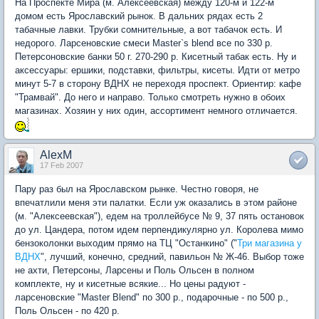
На Проспекте Мира (м. Алексеевская) между 120-м и 122-м
домом есть Ярославский рынок. В дальних рядах есть 2
табачные лавки. Трубки сомнительные, а вот табачок есть. И
недорого. Ларсеновские смеси Master`s blend все по 330 р.
Петерсоновские банки 50 г. 270-290 р. Кисетный табак есть. Ну и
аксессуары: ершики, подставки, фильтры, кисеты. Идти от метро
минут 5-7 в сторону ВДНХ не переходя проспект. Ориентир: кафе
"Трамвай". До него и направо. Только смотреть нужно в обоих
магазинах. Хозяин у них один, ассортимент немного отличается.
AlexM
17 Feb 2007
Пару раз был на Ярославском рынке. Честно говоря, не
впечатлили меня эти палатки. Если уж оказались в этом районе
(м. "Алексеевская"), едем на троллейбусе № 9, 37 пять остановок
до ул. Цандера, потом идем перпендикулярно ул. Королева мимо
бензоколонки выходим прямо на ТЦ "Останкино" ("
Три магазина у
ВДНХ
", лучший, конечно, средний, павильон № Ж-46. Выбор тоже
не ахти, Петерсоны, Ларсены и Поль Ольсен в полном
комплекте, ну и кисетные всякие... Но цены радуют -
ларсеновские "Master Blend" по 300 р., подарочные - по 500 р.,
Поль Ольсен - по 420 р.