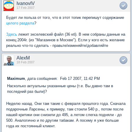
IvanovIV
17 Feb 2007
Будет ли польза от того, что в этот топик перепишут содержание
целого раздела
?
Здесь
лежит экселевский файл (36 кб). В нем собраны данные на
конец 2004г. (из "Магазинов в Москве"). Если у кого есть желание
реально что-то сделать - правьте/изменяйте/добавляйте
AlexM
18 Feb 2007
Maximum
, дата сообщения: Feb 17 2007, 11:42 PM
Насколько актуальны указанные цены (т.е. Вы давно там в
последний раз были)?
Неделю назад. Они там такие с февраля прошлого года. Сначала
подарочные Ларсены, к примеру, там стоили 540 р., потом после
нашей критики они снизили до 495, а летом слегка подняли - до
500. Аналогично и по другим табакам. А посему я уже больше
года их постоянный клиент.