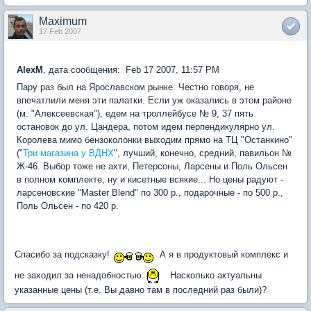
Maximum
17 Feb 2007
AlexM
, дата сообщения: Feb 17 2007, 11:57 PM
Пару раз был на Ярославском рынке. Честно говоря, не
впечатлили меня эти палатки. Если уж оказались в этом районе
(м. "Алексеевская"), едем на троллейбусе № 9, 37 пять
остановок до ул. Цандера, потом идем перпендикулярно ул.
Королева мимо бензоколонки выходим прямо на ТЦ "Останкино"
("
Три магазина у ВДНХ
", лучший, конечно, средний, павильон №
Ж-46. Выбор тоже не ахти, Петерсоны, Ларсены и Поль Ольсен
в полном комплекте, ну и кисетные всякие... Но цены радуют -
ларсеновские "Master Blend" по 300 р., подарочные - по 500 р.,
Поль Ольсен - по 420 р.
Спасибо за подсказку!
А я в продуктовый комплекс и
не заходил за ненадобностью.
Насколько актуальны
указанные цены (т.е. Вы давно там в последний раз были)?