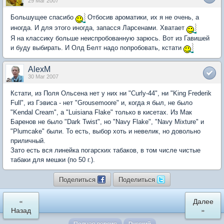
29 Mar 2007
Большущее спасибо
Отбосив ароматики, их я не очень, а
иногда. И для этого иногда, запасся Ларсенами. Хватает
Я на классику больше неиспробованную зарюсь. Вот из Гавишей
и буду выбирать. И Олд Белт надо попробовать, кстати
AlexM
30 Mar 2007
Кстати, из Поля Ольсена нет у них ни "Curly-44", ни "King Frederik
Full", из Гэвиса - нет "Grousemoore" и, когда я был, не было
"Kendal Cream", а "Luisiana Flake" только в кисетах. Из Мак
Баренов не было "Dark Twist", но "Navy Flake", "Navy Mixture" и
"Plumcake" были. То есть, выбор хоть и невелик, но довольно
приличный.
Зато есть вся линейка погарских табаков, в том числе чистые
табаки для мешки (по 50 г.).
Поделиться
Поделиться
«
Далее
Назад
»