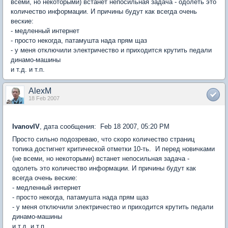
всеми, но некоторыми) встанет непосильная задача - одолеть это
количество информации. И причины будут как всегда очень
веские:
- медленный интернет
- просто некогда, патамушта нада прям щаз
- у меня отключили электричество и приходится крутить педали
динамо-машины
и т.д. и т.п.
AlexM
18 Feb 2007
IvanovIV
, дата сообщения: Feb 18 2007, 05:20 PM
Просто сильно подозреваю, что скоро количество страниц
топика достигнет критической отметки 10-ть. И перед новичками
(не всеми, но некоторыми) встанет непосильная задача -
одолеть это количество информации. И причины будут как
всегда очень веские:
- медленный интернет
- просто некогда, патамушта нада прям щаз
- у меня отключили электричество и приходится крутить педали
динамо-машины
и т.д. и т.п.