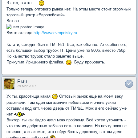
В этот, в этот…
Только теперь оптового рынка нет. На этом месте стоит огромный
торговый центр «Европейский».
Вот он
Взято отсюда
http://www.evropeisky.ru
Кстати, сегодня был в ТМ №1. Все, как обычно. Из особенного,
есть большой выбор трубок ГГ. Цены уже по 900р, вместо 750р.
Но качество трубок стало заметно выше.
Прикупил Иришкиного флейка.
Буду пробовать.
Рыч
29 Mar 2007
Ух ты, красотища какая
Оптовый рынок ещё на моём веку
разогнали. Там один магазинчик небольшой и очень узкий
оставили под опт, через дверь от ТМ№1. Мож и его сейчас уже
нет
Виктор, ты как будто чуял мою проблему. Всё хотел уточнить -
что там из добротных табаков есть в наличии. На почту пока не
отвечют, а знакомые, что пойду брать держалку, в этом деле
вообще не в зуб ногой