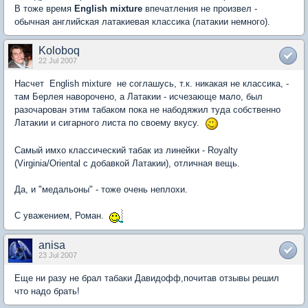
В тоже время
English mixture
впечатления не произвел -
обычная английская латакиевая классика (латакии немного).
Koloboq
22 Jul 2007
Насчет English mixture не соглашусь, т.к. никакая не классика, -
там Берлея наворочено, а Латакии - исчезающе мало, был
разочарован этим табаком пока не набодяжил туда собственно
Латакии и сигарного листа по своему вкусу.
Самый имхо классический табак из линейки - Royalty
(Virginia/Oriental с добавкой Латакии), отличная вещь.
Да, и "медальоны" - тоже очень неплохи.
С уважением, Роман.
anisa
23 Jul 2007
Еще ни разу не брал табаки Давидофф,почитав отзывы решил
что надо брать!