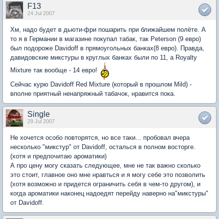
F13
24 Jul 2007
Хм, надо будет в дьюти-фри пошарить при ближайшем полёте. А
то я в Германии в магазине покупал табак, так Peterson (9 евро)
был подороже Davidoff в прямоугольных банках(8 евро). Правда,
давидовские микстуры в круглых банках были по 11, а Royalty
Mixture так вообще - 14 евро!
Сейчас курю Davidoff Red Mixture (который в прошлом Mild) -
вполне приятный ненапряжный табачок, нравится пока.
Single
29 Jul 2007
Не хочется особо повторятся, но все таки... пробовал вчера
несколько "микстур" от Davidoff, осталься в полном восторге.
(хотя и предпочитаю ароматики)
А про цену могу сказать следующее, мне не так важно сколько
это стоит, главное оно мне нравться и я могу себе это позволить
(хотя возможно и придется ограничить себя в чем-то другом), и
когда ароматики наконец надоедят перейду наверно на"микстуры"
от Davidoff.