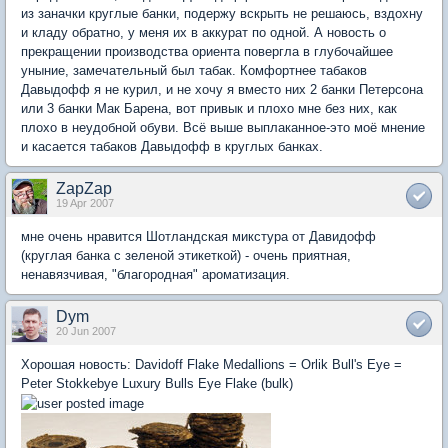
из заначки круглые банки, подержу вскрыть не решаюсь, вздохну
и кладу обратно, у меня их в аккурат по одной. А новость о
прекращении производства ориента повергла в глубочайшее
уныние, замечательный был табак. Комфортнее табаков
Давыдофф я не курил, и не хочу я вместо них 2 банки Петерсона
или 3 банки Мак Барена, вот привык и плохо мне без них, как
плохо в неудобной обуви. Всё выше выплаканное-это моё мнение
и касается табаков Давыдофф в круглых банках.
ZapZap
19 Apr 2007
мне очень нравится Шотландская микстура от Давидофф
(круглая банка с зеленой этикеткой) - очень приятная,
ненавязчивая, "благородная" ароматизация.
Dym
20 Jun 2007
Хорошая новость: Davidoff Flake Medallions = Orlik Bull's Eye =
Peter Stokkebye Luxury Bulls Eye Flake (bulk)