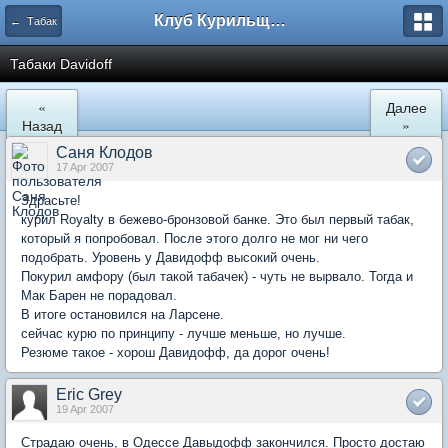
Клуб Курильщиков Трубки
← Табак
Табаки Davidoff
«
Далее
Назад
»
Саня Клодов
17 Apr 2007
Здрасьте!
курил Royalty в бежево-бронзовой банке. Это был первый табак,
который я попробовал. После этого долго не мог ни чего
подобрать. Уровень у Давидофф высокий очень.
Покурил амфору (был такой табачек) - чуть не вырвало. Тогда и
Мак Барен не порадовал.
В итоге остановился на Ларсене.
сейчас курю по принципу - лучше меньше, но лучше.
Резюме такое - хорош Давидофф, да дорог очень!
Eric Grey
19 Apr 2007
Страдаю очень, в Одессе Давыдофф закончился. Просто достаю