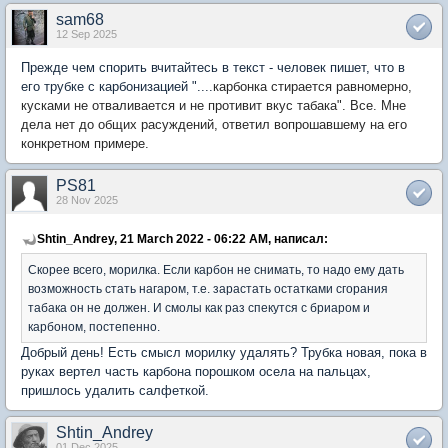
sam68
12 Sep 2025
Прежде чем спорить вчитайтесь в текст - человек пишет, что в
его трубке с карбонизацией "....
карбонка стирается равномерно,
кусками не отваливается и не противит вкус табака". Все. Мне
дела нет до общих расуждений, ответил вопрошавшему на его
конкретном примере.
PS81
28 Nov 2025
Shtin_Andrey, 21 March 2022 - 06:22 AM, написал:
Скорее всего, морилка. Если карбон не снимать, то надо ему дать
возможность стать нагаром, т.е. зарастать остатками сгорания
табака он не должен. И смолы как раз спекутся с бриаром и
карбоном, постепенно.
Добрый день! Есть смысл морилку удалять? Трубка новая, пока в
руках вертел часть карбона порошком осела на пальцах,
пришлось удалить салфеткой.
Shtin_Andrey
01 Dec 2025