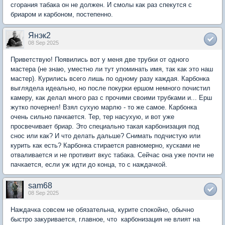
сгорания табака он не должен. И смолы как раз спекутся с
бриаром и карбоном, постепенно.
Янэк2
08 Sep 2025
Приветствую! Появились вот у меня две трубки от одного
мастера (не знаю, уместно ли тут упоминать имя, так как это наш
мастер). Курились всего лишь по одному разу каждая. Карбонка
выглядела идеально, но после покурки ершом немного почистил
камеру, как делал много раз с прочими своими трубками и... Ерш
жутко почернел! Взял сухую марлю - то же самое. Карбонка
очень сильно пачкается. Тер, тер насухую, и вот уже
просвечивает бриар. Это специально такая карбонизация под
снос или как? И что делать дальше? Снимать подчистую или
курить как есть? Карбонка стирается равномерно, кусками не
отваливается и не противит вкус табака. Сейчас она уже почти не
пачкается, если уж идти до конца, то с наждачкой.
sam68
08 Sep 2025
Наждачка совсем не обязательна, курите спокойно, обычно
быстро закуривается, главное, что карбонизация не влият на