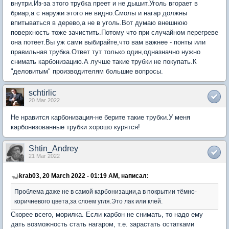
внутри.Из-за этого трубка преет и не дышит.Уголь вгорает в
бриар,а с наружи этого не видно.Смолы и нагар должны
впитываться в дерево,а не в уголь.Вот думаю внешнюю
поверхность тоже зачистить.Потому что при случайном перегреве
она потеет.Вы уж сами выбирайте,что вам важнее - понты или
правильная трубка.Ответ тут только один,одназначно нужно
снимать карбонизацию.А лучше такие трубки не покупать.К
"деловитым" производителям большие вопросы.
schtirlic
20 Mar 2022
Не нравится карбонизация-не берите такие трубки.У меня
карбонизованные трубки хорошо курятся!
Shtin_Andrey
21 Mar 2022
krab03, 20 March 2022 - 01:19 AM, написал:
Проблема даже не в самой карбонизации,а в покрытии тёмно-
коричневого цвета,за слоем угля.Это лак или клей.
Скорее всего, морилка. Если карбон не снимать, то надо ему
дать возможность стать нагаром, т.е. зарастать остатками