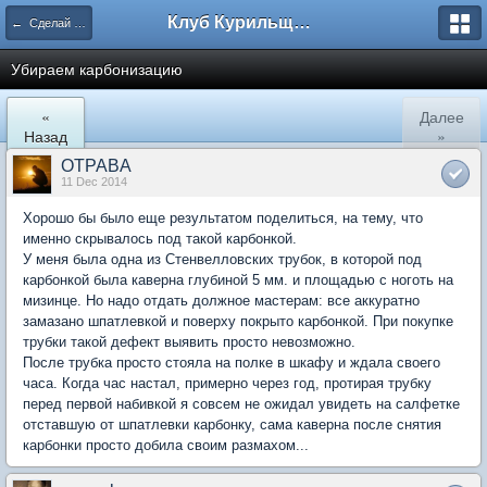
Клуб Курильщиков Трубки
← Сделай сам
Убираем карбонизацию
«
Далее
Назад
»
OTPABA
11 Dec 2014
Хорошо бы было еще результатом поделиться, на тему, что
именно скрывалось под такой карбонкой.
У меня была одна из Стенвелловских трубок, в которой под
карбонкой была каверна глубиной 5 мм. и площадью с ноготь на
мизинце. Но надо отдать должное мастерам: все аккуратно
замазано шпатлевкой и поверху покрыто карбонкой. При покупке
трубки такой дефект выявить просто невозможно.
После трубка просто стояла на полке в шкафу и ждала своего
часа. Когда час настал, примерно через год, протирая трубку
перед первой набивкой я совсем не ожидал увидеть на салфетке
отставшую от шпатлевки карбонку, сама каверна после снятия
карбонки просто добила своим размахом...