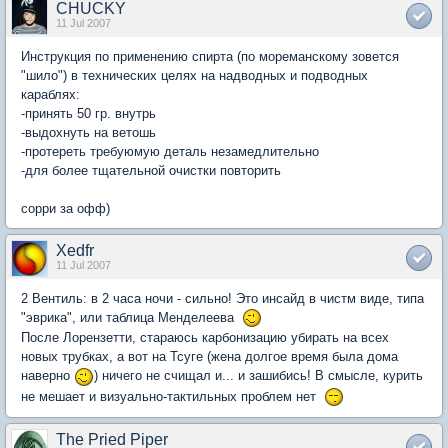
CHUCKY
11 Jul 2007
Инструкция по применению спирта (по мореманскому зовется
"шило") в технических целях на надводных и подводных
караблях:
-принять 50 гр. внутрь
-выдохнуть на ветошь
-протереть требуюмую деталь незамедлительно
-для более тщательной очистки повторить
сорри за офф)
Xedfr
11 Jul 2007
2 Вентиль: в 2 часа ночи - сильно! Это инсайд в чистм виде, типа
"эврика", или таблица Менделеева
После Лорензетти, стараюсь карбонизацию убирать на всех
новых трубках, а вот на Тсуге (жена долгое время была дома
наверно
) ничего не счищал и... и зашибись! В смысле, курить
не мешает и визуально-тактильных проблем нет
The Pried Piper