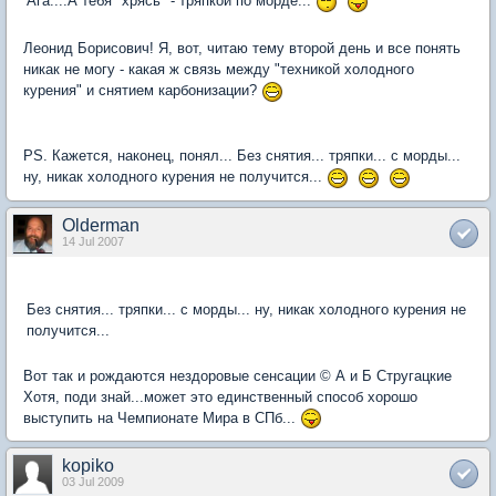
Ага....А тебя "хрясь" - тряпкой по морде...
Леонид Борисович! Я, вот, читаю тему второй день и все понять
никак не могу - какая ж связь между "техникой холодного
курения" и снятием карбонизации?
PS. Кажется, наконец, понял... Без снятия... тряпки... с морды...
ну, никак холодного курения не получится...
Olderman
14 Jul 2007
Без снятия... тряпки... с морды... ну, никак холодного курения не
получится...
Вот так и рождаются нездоровые сенсации © А и Б Стругацкие
Хотя, поди знай...может это единственный способ хорошо
выступить на Чемпионате Мира в СПб...
kopiko
03 Jul 2009