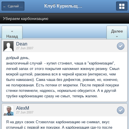
Клуб Курильщиков Трубки
← Сделай сам
Убираем карбонизацию
«
Далее
Назад
»
Dean
27 Jun 2007
добрый день,
аналогичный случай - купил стэнвел, чаша в "карбонизации",
легкий запах от этого покрытия напомнил жженую резину. Смыл
мокрой щеткой, раковина вся в черной краске (интересно, чем
было намазано). Сама чаша без дефектов, ровная, но, конечно,
не полированая. Есть потеки от морилки. После первой покурки
стенки потемнели, надеюсь, нормально обкурится. А в другой
трубке карбонизацию сразу не смыл, теперь жалею.
AlexM
27 Jun 2007
Я на двух своих Стэвеллах карбонизацию не снимал, вкус
отличный с первой же покурки. А карбонизация где-то после