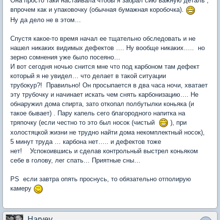
Она просто таки настаивала чтобы я забрал сию важную деталь ,
впрочем как и упаковочку (обычная бумажная коробочка).
Ну да дело не в этом…
Спустя какое-то время начал ее тщательно обследовать и не
нашел никаких видимых дефектов …. Ну вообще никаких….. но
зерно сомнения уже было посеяно…
И вот сегодня ночью снится мне что под карбоном там дефект
который я не увидел… что делает в такой ситуации
трубокур?! Правильно! Он просыпается в два часа ночи, хватает
эту трубочку и начинает искать чем снять карбонизацию…. Не
обнаружил дома спирта, зато откопал полбутылки коньяка (и
такое бывает) . Пару капель сего благородного напитка на
тряпочку (если честно то это был носок (чистый
), при
холостяцкой жизни не трудно найти дома некомплектный носок),
5 минут труда … карбона нет….. и дефектов тоже
нет! Успокоившись и сделав контрольный выстрел коньяком
себе в голову, лег спать… Приятные сны…
PS если завтра опять проснусь, то обязательно отполирую
камеру
Harvey