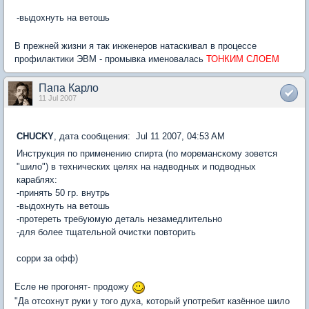
-выдохнуть на ветошь
В прежней жизни я так инженеров натаскивал в процессе
профилактики ЭВМ - промывка именовалась
ТОНКИМ СЛОЕМ
Папа Карло
11 Jul 2007
CHUCKY
, дата сообщения: Jul 11 2007, 04:53 AM
Инструкция по применению спирта (по мореманскому зовется
"шило") в технических целях на надводных и подводных
караблях:
-принять 50 гр. внутрь
-выдохнуть на ветошь
-протереть требуюмую деталь незамедлительно
-для более тщательной очистки повторить
сорри за офф)
Есле не прогонят- продожу
"Да отсохнут руки у того духа, который употребит казённое шило