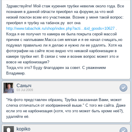
Здравствуйте! Мой стаж курения трубки невелик около года. Все
познания в данной области приобрел на форуме,за что мой
низкий поклон всем его участникам. Возник у меня такой вопрос:
приобрел я трубку на табачок.ру вот она
http://www.tabachok.ru/shop/index.php?acti...&id_goods=10627
.
Когда я ее получил то камера ее была покрыта серой массой
причем с наплывами.Масса сия мягкая и я ее начал счищать,но
подумал правильно ли я делаю и нужно ли ее удалять. Хотя на
фотографии на сайте ясно видно что никакой карбонизации в
камере трубки нет. В связи с чем и возник вопрос может это и
вовсе не карбонизация?
Тогда,что это? Буду благодарен за совет. С уважением
Владимир.
Саныч
03 Jul 2009
"На фото представлен образец. Трубка заказанная Вами, может
слегка отличаться от изображенной выше." С того же сайта. Даже
если это не карбонизация (хотя, что это может быть кроме неё?),
удаляйте её.
kopiko