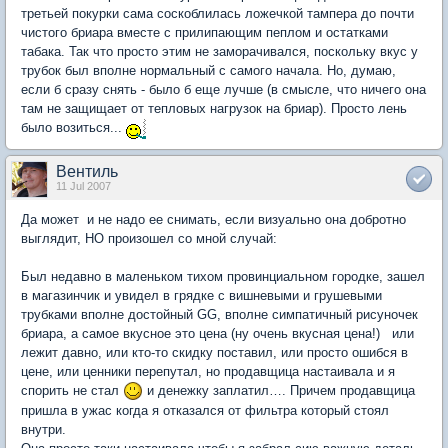
третьей покурки сама соскоблилась ложечкой тампера до почти
чистого бриара вместе с прилипающим пеплом и остатками
табака. Так что просто этим не заморачивался, поскольку вкус у
трубок был вполне нормальный с самого начала. Но, думаю,
если б сразу снять - было б еще лучше (в смысле, что ничего она
там не защищает от тепловых нагрузок на бриар). Просто лень
было возиться...
Вентиль
11 Jul 2007
Да может и не надо ее снимать, если визуально она добротно
выглядит, НО произошел со мной случай:
Был недавно в маленьком тихом провинциальном городке, зашел
в магазинчик и увидел в грядке с вишневыми и грушевыми
трубками вполне достойный GG, вполне симпатичный рисуночек
бриара, а самое вкусное это цена (ну очень вкусная цена!) или
лежит давно, или кто-то скидку поставил, или просто ошибся в
цене, или ценники перепутал, но продавщица настаивала и я
спорить не стал
и денежку заплатил…. Причем продавщица
пришла в ужас когда я отказался от фильтра который стоял
внутри.