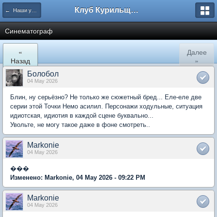
Клуб Курильщиков Трубки
← Наши увлечения
Синематограф
«
Далее
Назад
»
Болобол
04 May 2026
Блин, ну серьёзно? Не только же сюжетный бред... Еле-еле две
серии этой Точки Немо асилил. Персонажи ходульные, ситуация
идиотская, идиотия в каждой сцене буквально...
Увольте, не могу такое даже в фоне смотреть..
Markonie
04 May 2026
���
Изменено: Markonie, 04 May 2026 - 09:22 PM
Markonie
04 May 2026