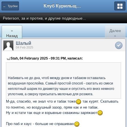
Клуб Курильщиков Трубки
← Трубки
Peterson, за и против, и другие подводные...
«
Далее
Назад
»
Шалый
04 Feb 2025
Stah, 04 February 2025 - 09:31 PM, написал:
Набивать не до дна, чтоб между дном и табаком оставалась
воздушная прослойка. Самый простой способ - скатать из смеси
неплотный шарик по диаметру чаши и опустить его вниз немного
уплотнив, а сверху присыпать мелочью для розжига.
М-да, спасибо, не знал что и табак тоже
так курят. Скатывать
то понятно, но воздушный зазор, прям как и не табак.
Ну и кстати так еще и взрывные скважины заряжают
Про паб и хаус - больше не спрашиваю