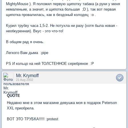
MightyMouse ). Я положил первую щипотку табака (а руки у меня
немаленьие, а значит, и щипотка большая ;D ), так вот первая
щипотка провалилась, как в бездоный колодец :o .
Курил трубку часа 1,5-2. Не потухла ни разу (хотя была новая -
необкуренная). Вкус - это что-то!
В общем рад я очень.
Легкого Вам дыма :pipe
PS И кольцо на ней ТОЛСТЕННОЕ серебряное :P
Mr. Krymoff
21 Aug 2002
QUOTE
Недавно мне в этом магазине девушка моя в подарок Peterson
XXL приобрела.
ВОТ ЭТО ТРУБКА!!!!! :protest