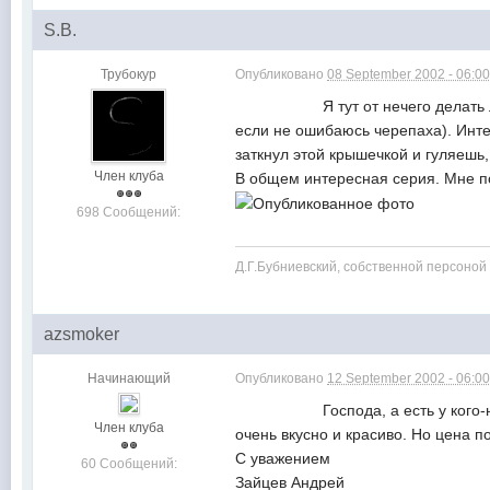
S.B.
Трубокур
Опубликовано
08 September 2002 - 06:0
Я тут от нечего делать лазил 
если не ошибаюсь черепаха). Инте
заткнул этой крышечкой и гуляешь,
Член клуба
В общем интересная серия. Мне п
698 Сообщений:
Д.Г.Бубниевский, собственной персоной
azsmoker
Начинающий
Опубликовано
12 September 2002 - 06:0
Господа, а есть у кого-нибудь S
Член клуба
очень вкусно и красиво. Но цена п
С уважением
60 Сообщений:
Зайцев Андрей