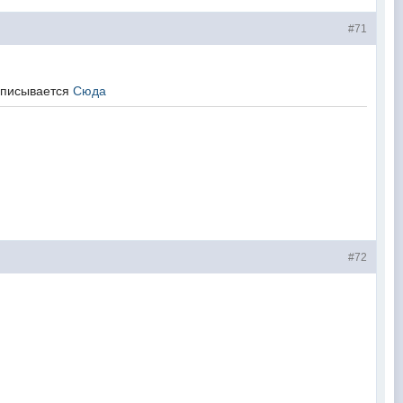
#71
вписывается
Сюда
#72