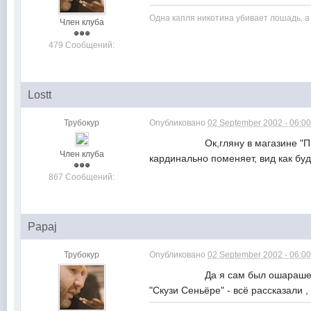
Одна капля никотина убивает лошадь, а 
Член клуба
479 Сообщений:
Lostt
Трубокур
Опубликовано
02 September 2002 - 06:0
Ок,гляну в магазине "Пронто" в
Член клуба
кардинально поменяет, вид как 
867 Сообщений:
Papaj
Трубокур
Опубликовано
02 September 2002 - 06:0
Да я сам был ошарашен, когда 
"Скузи Сеньёре" - всё рассказ