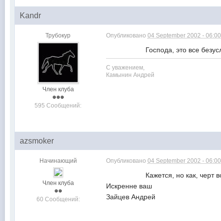
Kandr
Трубокур
Опубликовано
04 September 2002 - 06:0
Господа, это все безусловно и
С уважением,
Камынин Андрей
Член клуба
595 Сообщений:
azsmoker
Начинающий
Опубликовано
04 September 2002 - 06:0
Кажется, но как, черт возьми
Член клуба
Искренне ваш
Зайцев Андрей
60 Сообщений: