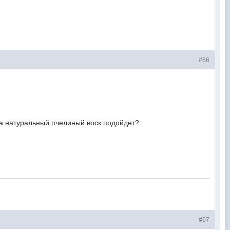
#66
а натуральный пчелиный воск подойдет?
#67