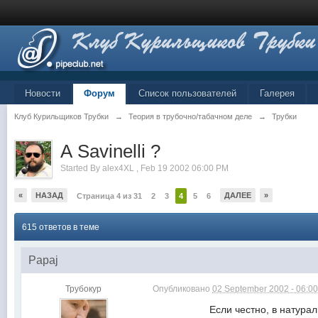
Новости
Форум
Список пользователей
Галерея
Клуб Курильщиков Трубки
→
Теория в трубочно/табачном деле
→
Трубки
А Savinelli ?
Started By
alex4XL
,
Feb 19 2002 06:00 PM
«
НАЗАД
ДАЛЕЕ
»
Страница 4 из 31
2
3
4
5
6
615 ответов в теме
Papaj
Трубокур
Опубликовано
02 September 2002 - 06:0
Если честно, в натуральный воск