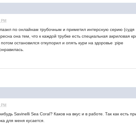
0 PM
по онлайнам трубочным и приметил интерсную серию (судя 
ресна она тем, что к каждой трубке есть специальная акриловая к
 потом остановился откупорил и опять кури на здоровье :pipe
онравилась.
0 PM
avinelli Sea Coral? Каков на вкус и в работе. Так как есть п
ока для меня кусается.