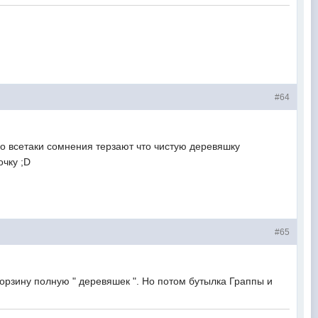
#64
всетаки сомнения терзают что чистую деревяшку
зали трубочку ;D
#65
ну полную " деревяшек ". Но потом бутылка Граппы и
село.