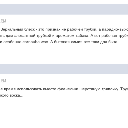
0 PM
 блеск - это признак не рабочей трубки, а парадно-выходной. 
ть дам элегантной трубкой и ароматом табака. А вот рабочая тру
 и особенно carnauba wax. А бытовая химия все таки для быта.
0 PM
 использовать вместо фланельки шерстяную тряпочку. Трубки,
зо всякого воска...