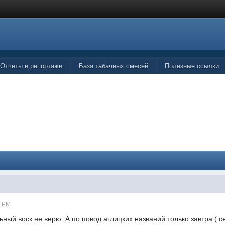
Отчеты и репортажи
База табачных смесей
Полезные ссылки
0 PM
 не верю. А по повод аглицких названий только завтра ( сейча