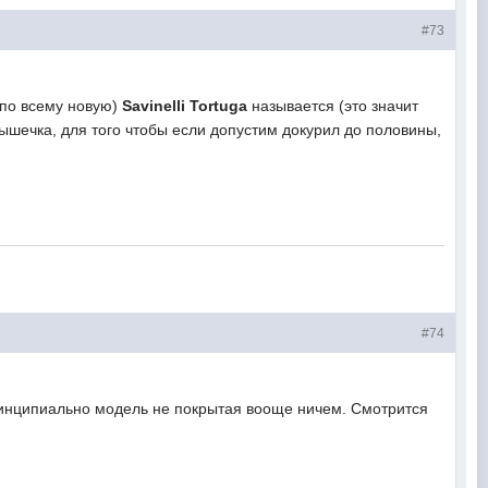
#73
по всему новую)
Savinelli Tortuga
называется (это значит
рышечка, для того чтобы если допустим докурил до половины,
#74
ринципиально модель не покрытая вооще ничем. Смотрится