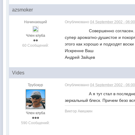
azsmoker
Начинающий
Опубликовано
04 September 2002 - 06:0
Совершенно согласен. Зеркальный
Член клуба
супер ароматно-душистое и покоря
этого как хорошо и подходят воски
60 Сообщений:
Искренне Ваш
Андрей Зайцев
Vides
Трубокур
Опубликовано
04 September 2002 - 06:0
А я тут стал в последнее время
зеркальный блеск. Причем бе
Виктор Акишкин
Член клуба
590 Сообщений: