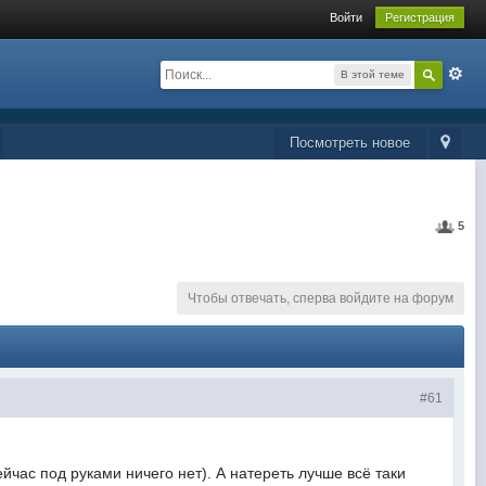
Войти
Регистрация
В этой теме
Посмотреть новое
5
Чтобы отвечать, сперва войдите на форум
#61
с под руками ничего нет). А натереть лучше всё таки