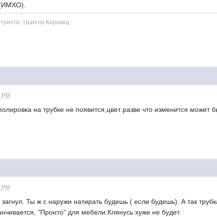
 мебели (ИМХО).
триста- трактор Кировец.
0 PM
а на трубке не появится,цвет разве что изменится может быть,
0 PM
 Ты ж с наружи натирать будешь ( если будешь). А так трубка з
заканчивается, "Пронто" для мебели.Клянусь хуже не будет