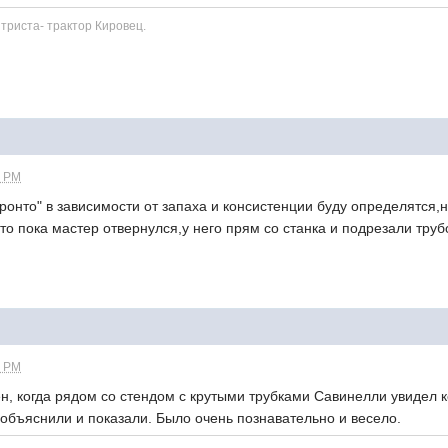
триста- трактор Кировец.
0 PM
 зависимости от запаха и консистенции буду определятся,но 
будто пока мастер отвернулся,у него прям со станка и подре
0 PM
рядом со стендом с крутыми трубками Савинелли увидел корзи
али , объяснили и показали. Было очень познавательно и ве