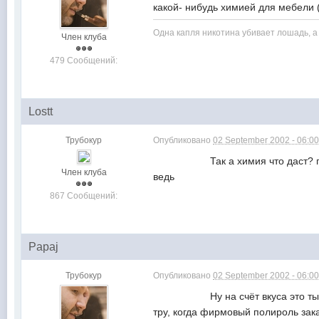
какой- нибудь химией для
Одна капля никотина убивает лошадь, а 
Член клуба
479 Сообщений:
Lostt
Трубокур
Опубликовано
02 September 2002 - 06:0
Так а химия что даст? полировк
Член клуба
ведь
867 Сообщений:
Papaj
Трубокур
Опубликовано
02 September 2002 - 06:0
Ну на счёт вкуса это ты загнул.
тру, когда фирмовый полироль 