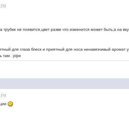
0 PM
на трубке не появится,цвет разве что изменится может быть,а на вк
ятный для глаза блеск и приятный для носа ненавязчивый аромат у
тничать там. :pipe
0 PM
ции