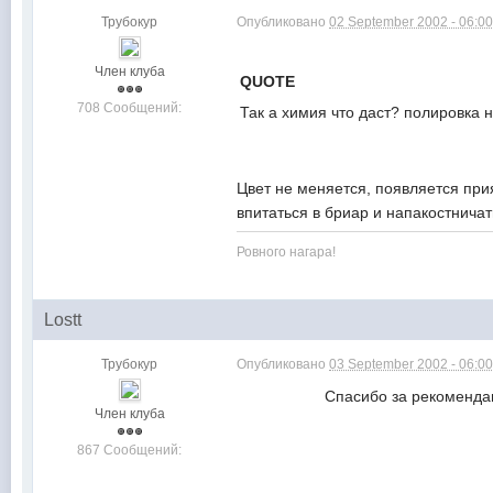
Трубокур
Опубликовано
02 September 2002 - 06:0
Член клуба
QUOTE
708 Сообщений:
Так а химия что даст? полировка 
Цвет не меняется, появляется при
впитаться в бриар и напакос
Ровного нагара!
Lostt
Трубокур
Опубликовано
03 September 2002 - 06:0
Спасибо за рекоменда
Член клуба
867 Сообщений: