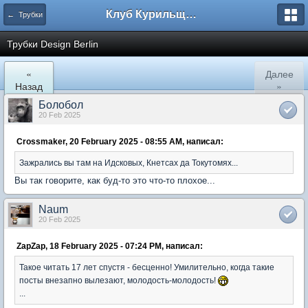
Клуб Курильщиков Трубки
← Трубки
Трубки Design Berlin
«
Далее
Назад
»
Болобол
20 Feb 2025
Crossmaker, 20 February 2025 - 08:55 AM, написал:
Зажрались вы там на Идсковых, Кнетсах да Токутомях...
Вы так говорите, как буд-то это что-то плохое...
Naum
20 Feb 2025
ZapZap, 18 February 2025 - 07:24 PM, написал:
Такое читать 17 лет спустя - бесценно! Умилительно, когда такие
посты внезапно вылезают, молодость-молодость!
...