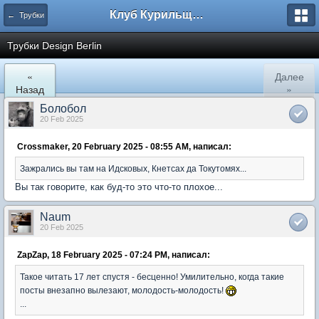
Клуб Курильщиков Трубки
← Трубки
Трубки Design Berlin
«
Далее
Назад
»
Болобол
20 Feb 2025
Crossmaker, 20 February 2025 - 08:55 AM, написал:
Зажрались вы там на Идсковых, Кнетсах да Токутомях...
Вы так говорите, как буд-то это что-то плохое...
Naum
20 Feb 2025
ZapZap, 18 February 2025 - 07:24 PM, написал:
Такое читать 17 лет спустя - бесценно! Умилительно, когда такие
посты внезапно вылезают, молодость-молодость!
...