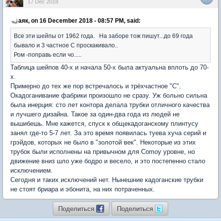
17 Dec 2018
аяк, on 16 December 2018 - 08:57 PM, said:
Все эти шейпы от 1962 года. На заборе тож пишут...до 69 года
бывало и 3 частное С проскакивало..
Ром -поправь если чо.....
Таблица шейпов 40-х и начала 50-х была актуальна вплоть до 70-
х.
Примерно до тех же пор встречалось и трёхчастное "С".
Окадоганивание фабрики произошло не сразу. Уж больно сильна
была инерция: сто лет контора делала трубки отличного качества
и лучшего дизайна. Такое за один-два года из людей не
вышибешь. Мне кажется, спуск к общекадоганскому плинтусу
занял где-то 5-7 лет. За это время появилась туева хуча серий и
грэйдов, которых не было в "золотой век". Некоторые из этих
трубок были исполнены на привычном для Comoy уровне, но
движение вниз шло уже бодро и весело, и это постепенно стало
исключением.
Сегодня и таких исключений нет. Нынешние кадоганские трубки
не стоят бриара и эбонита, на них потраченных.
Поделиться
Поделиться