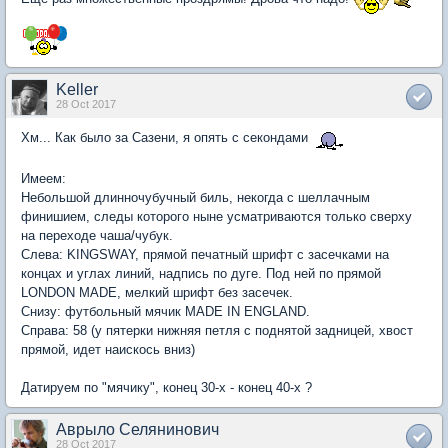
Keller
28 Oct 2017
Хм... Как было за Сазени, я опять с секондами
Имеем:
Небольшой длинночубучный биль, некогда с шеллачным
финишием, следы которого ныне усматриваются только сверху
на переходе чаша/чубук.
Слева: KINGSWAY, прямой печатный шрифт с засечками на
концах и углах линий, надпись по дуге. Под ней по прямой
LONDON MADE, мелкий шрифт без засечек.
Снизу: футбольный мячик MADE IN ENGLAND.
Справа: 58 (у пятерки нижняя петля с поднятой задницей, хвост
прямой, идет наискось вниз)
Датируем по "мячику", конец 30-х - конец 40-х ?
Аврыло Селянинович
28 Oct 2017