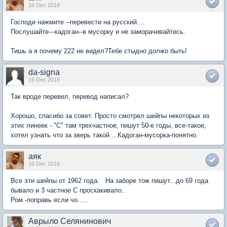
16 Dec 2018
Господи нажмите --перевести на русский....
Послушайте---кадоган--в мусорку и не заморачивайтесь.
Тишь а я почему 222 не видел?Тебе стыдно должо быть!
da-signa
16 Dec 2018
Так вроде перевел, перевод написал?
Хорошо, спасибо за совет. Просто смотрел шейпы некоторых из
этих линеек - "С" там трехчастное, пишут 50-е годы, все-такое,
хотел узнать что за зверь такой... Кадоган-мусорка-понятно.
аяк
16 Dec 2018
Все эти шейпы от 1962 года. На заборе тож пишут...до 69 года
бывало и 3 частное С проскакивало..
Ром -поправь если чо.....
Аврыло Селянинович