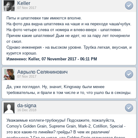
Keller
07 Nov 2017
Питы и шпатлевки там имеются вполне.
На фото два видна шпатлевка на чаше и на переходе чаша/чубук.
На фото четыре слева от номера и влево-вверх - шпатлевки.
Причем какие шпатлевки! Дым не идет, но за пару лет почернели
от смол.
Однако инженерия - на высоком уровне. Трубка легкая, вкусная, и
курится хорошо.
Изменено: Keller, 07 November 2017 - 06:11 PM
Аврыло Селянинович
07 Nov 2017
Да, уже поглядел. Ну, значит, Kingsway были менее
требовательны, и брали в том числе и то, что ушло бы в секонды.
da-signa
16 Dec 2018
Уважаемые коллеги-трубокуры! Подскажите, пожалуйста,
Comoy's Golden Grain, Supreme Grain, Mark-2, Cotillion, Special -
это все какие-то линейки? грейды? В чем их различие/
особенность? Где-то читал, что Golden Grain отличается более