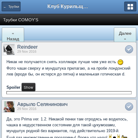
Клуб Курильщиков Трубки
← Трубки
Трубки COMOY'S
«
Далее
Назад
»
Reindeer
29 Nov 2016
Никак не получается снять холлмарк лучше чем уже есть
Фото чаши сверху и мундштука прилагаю, а на пробе лондонский
лев (вроде бы, он истерся до пятна) и маленькая готическая d.
Spoiler
Аврыло Селянинович
29 Nov 2016
Да, это Prima ver. 1.2. Никакой пенки там отродясь не водилось,
чашка в недурственном состоянии для такой
цукумогами
,
мундштук родной без вариантов, год действительно 1919-й.
Ещё раз множественные проздрямы! Дрова что надо!