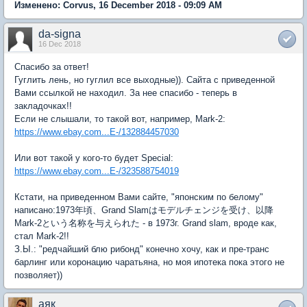
Изменено: Corvus, 16 December 2018 - 09:09 AM
da-signa
16 Dec 2018
Спасибо за ответ!
Гуглить лень, но гуглил все выходные)). Сайта с приведенной
Вами ссылкой не находил. За нее спасибо - теперь в
закладочках!!
Если не слышали, то такой вот, например, Mark-2:
https://www.ebay.com...E-/132884457030
Или вот такой у кого-то будет Special:
https://www.ebay.com...E-/323588754019
Кстати, на приведенном Вами сайте, "японским по белому"
написано:1973年頃、Grand Slamはモデルチェンジを受け、以降
Mark-2という名称を与えられた - в 1973г. Grand slam, вроде как,
стал Mark-2!!
З.Ы.: "редчайший блю рибонд" конечно хочу, как и пре-транс
барлинг или коронацию чаратьяна, но моя ипотека пока этого не
позволяет))
аяк