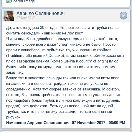
Аврыло Селянинович
07 Nov 2017
Да, это стопудово 30-е годы. Но, повторюсь, эти трубки нельзя
считать секондами - они никак не лоу кост.
Я для подобных девайсов пользую термин "спецзаказ" - хотя,
конечно, скорее всего даже "спец" никакого не было. Просто
брали с конвейера неклеймёные трубки народных грэйдов
(Tradition либо поздний De Luxe), штамповали клеймом заказчика
плюс заводские клейма (номер шейпа и country of origin) плюс
букву либо точку на мундштук - и отправляли этому самому
заказчику.
Бонус тут в качестве: секонды так или иначе имели питы либо
шпаклёвки, а в основных грэйдах такое не допускали по
определению. Хотя тут скорее зависит от заказчика. Middleton,
похоже, был очень требователен - все, что мне удалось до сих
пор надыбать (семь трубок в личной коллекции и пять, дурень,
продал), без дефектов. Есть один небольшой пит на одной
трубке, так и то явно потому оставили, что там офигенный
рисунок.
Изменено: Аврыло Селянинович, 07 November 2017 - 06:00 PM