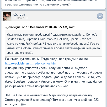
светлым финишем (но по сравнению с чем?).
Corvus
16 Dec 2018
da-signa, on 16 December 2018 - 07:55 AM, said:
Уважаемые коллеги-трубокуры! Подскажите, пожалуйста, Comoy's
Golden Grain, Supreme Grain, Mark-2, Cotillion, Special - это все
какие-то линейки? грейды? В чем их различие/особенность? Где-то
читал, что Golden Grain отличается более светлым финишем (но по
сравнению с чем?).
Понимаю, гуглить лень. Тогда сюда, все грейды и линии.
http://yeoldebriars....rade_comoy.html
А по финишу узнается часть. Голубая лента и Гайдхолл
зачастую, но старые трубы меняют свой цвет от курения. А зачем
новые - ума не приложу, Кадоган давно делает совсем не то, что
было.Вообще - вопрос к Аврыле и Аяку. Они в миллион раз более
разбираются в теме по сравнению со мною.
ЗЫ. За Спешл и неизвестный Марк вообще впервые слышу.
Хотите редчайший блю рибанд? Там ниже табличка шейпов, 222
есть, да... )))))