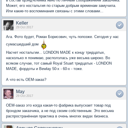
в состав брэнд-клейма явно по личным соображениям заказчика.
Может, его ностальгия по старым добрым временам замучила.
Или какие-то воспоминания связаны с этими словами...
Keller
29 Oct 2017
Ага. Фото будет, Роман Борисович, чуть попозже. Сегодня у нас
сумасшедший дом
Насчет ностальгии... LONDON MADE к концу тридцатых,
насколько я понимаю, расползлась уже весьма широко. Во
всяком случае, тот самый Royal Stuart тридцатых - LONDON
MADE, фордоты и Bewlay 50-х - 60-х - тоже.
А что есть ОЕМ-заказ?
May
29 Oct 2017
OEM-заказ это когда какая-то фабрика выпускает товар под
брэндом заказчика, а не под своим собственным. Это весьма
распространённая практика в очень многих видах бизнеса.