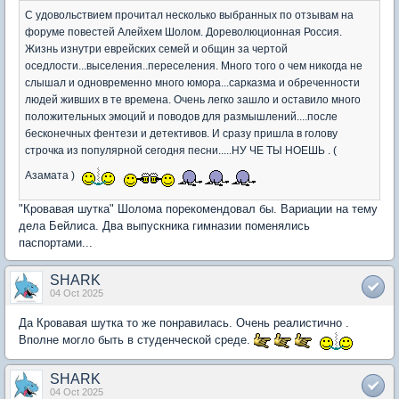
С удовольствием прочитал несколько выбранных по отзывам на
форуме повестей Алейхем Шолом. Дореволюционная Россия.
Жизнь изнутри еврейских семей и общин за чертой
оседлости...выселения..переселения. Много того о чем никогда не
слышал и одновременно много юмора...сарказма и обреченности
людей живших в те времена. Очень легко зашло и оставило много
положительных эмоций и поводов для размышлений....после
бесконечных фентези и детективов. И сразу пришла в голову
строчка из популярной сегодня песни.....НУ ЧЕ ТЫ НОЕШЬ . (
Азамата )
"Кровавая шутка" Шолома порекомендовал бы. Вариации на тему
дела Бейлиса. Два выпускника гимназии поменялись
паспортами...
SHARK
04 Oct 2025
Да Кровавая шутка то же понравилась. Очень реалистично .
Вполне могло быть в студенческой среде.
SHARK
04 Oct 2025