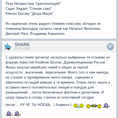
Реза Негарестани "Циклонопедия"
Садег Хедаят "Слепая сова"
Юмэно Кюсаку "Догра Магра"
Из нашенских очень радуют (помимо классики, которую не
отменишь!)молодые таланты такие как Наталья Явлюхина,
Дмитрий Убыз, Владимир Коваленко
SHARK
03 Oct 2025
С удовольствием прочитал несколько выбранных по отзывам на
форуме повестей Алейхем Шолом. Дореволюционная Россия.
Жизнь изнутри еврейских семей и общин за чертой
оседлости...выселения..переселения. Много того о чем никогда
не слышал и одновременно много юмора...сарказма и
обреченности людей живших в те времена. Очень легко зашло и
оставило много положительных эмоций и поводов для
размышлений....после бесконечных фентези и детективов. И
сразу пришла в голову строчка из популярной сегодня
песни.....НУ ЧЕ ТЫ НОЕШЬ . ( Азамата )