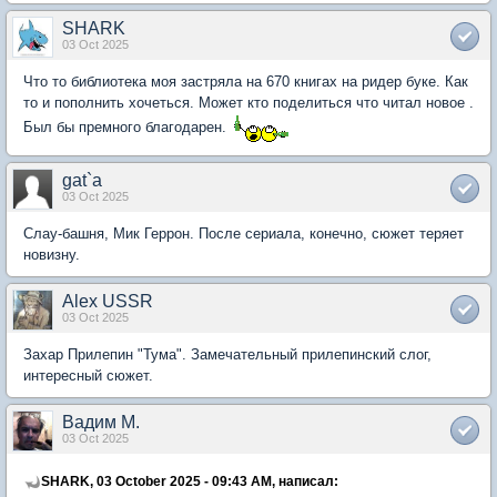
SHARK
03 Oct 2025
Что то библиотека моя застряла на 670 книгах на ридер буке. Как
то и пополнить хочеться. Может кто поделиться что читал новое .
Был бы премного благодарен.
gat`a
03 Oct 2025
Слау-башня, Мик Геррон. После сериала, конечно, сюжет теряет
новизну.
Alex USSR
03 Oct 2025
Захар Прилепин "Тума". Замечательный прилепинский слог,
интересный сюжет.
Вадим М.
03 Oct 2025
SHARK, 03 October 2025 - 09:43 AM, написал: