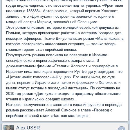
груди видна надпись, стилизованная под татуировки: «Фронтовая
наложница 135833». Автор романа, который пережил Холокост,
заявлял, что «Дом кукол» построен на реальной истории его
младшей сестры Мириам, заключённой Освенцима.
Этот роман описывает историю молодой еврейской девушки из
Польши, которую принуждают работать в лагерном борделе для
немецких офицеров. Позже Динур написал роман «Мальчишка», в
котором повторилась аналогичная ситуация, — только теперь
главным героем стал еврейский юноша.
Популярность романа повлияла на появление в Израиле
специфического порнографического жанра сталаг. В
документальном фильме «Сталаги: Холокост и порнография в
Израиле» писательница и переводчик Рут Бонди утверждает, что
«Цетник нанёс колоссальный ущерб. Его книги были, по сути
дела, первым в Израиле источником информации о Холокосте и
имели статус истины в последней инстанции». По состоянию на
2010 год роман «Дом кукол» входил в программу обязательного
чтения в израильских средних школах.
Историю неслучившегося советского издания русского перевода
романа рассказывает Алексей Симонов в главе «Перевод с
еврейского» своей книги «Частная коллекция».
Alex USSR