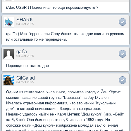
(Alex USSR ) Прилепина что еще порекомендуете ?
SHARK
04 Oct 2025
(gat"'a ) Мик Геррон серя Слау башня только две книги на русском
или остальные то же переведены.
gat`a
04 Oct 2025
Переведены только две.
GilGalad
04 Oct 2025
Одним из гештальтов была книга, прочитав которую Йен Кёртис
сменил название своей группы "Варшава" на Joy Division.
Имелась отрывочная информация, что это некий "Кукольный
дом", в которой описывались бордели в концлагерях.
Недавно удалось найти её - Карл Цетник "Дом кукол" (ивр. «Бейт
ха-бубот»). Она был впервые опубликован в 1953 году. На
обложке книги «Дом кукол» изображена молодая заключённая
эффектной внешности с красными чувственными губами, а на её