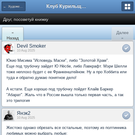
Клуб Курильщиков Трубки
← Художественная литература
Друг, посоветуй книжку
«
Далее
Назад
»
Devil Smoker
10 Aug 2025
Юкио Мисима "Исповедь Маски", либо "Золотой Храм".
Еще под трубочку зайдет Ю Нёсбе, либо Лавкрафт. Мэри Шелли
тоже неплохо будет с ее Франкенштейном. Ну а про Хоббита или
туда и обратно думаю понятное дело!
А кстати. Еще хорошо под трубочку пойдет Клайв Баркер
"Абарат". Жаль что в России вышла только первая часть, а так
это трилогия
Янэк2
10 Aug 2025
Жестоко однако обрезать все остальные, поэтому из полтинника
любимых можно выбрать любые: