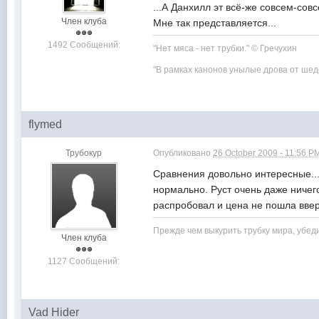
...А Данхилл эт всё-же совсем-со
Член клуба
Мне так представляется...
1492 Сообщений:
"Нет мяса - нет трубки." © Гречухин
"В рамках канонов унылые дрова от шед
flymed
Трубокур
Опубликовано
26 October 2009 - 11:56 P
Сравнения довольно интересные... 
нормально. Руст очень даже ничего
распробовал и цена не пошла ввер
Прежде чем выкурить трубку мира, убеди
Член клуба
1127 Сообщений:
Vad Hider