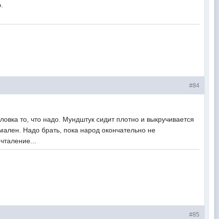
.
#84
ловка то, что надо. Мундштук сидит плотно и выкручивается
имален. Надо брать, пока народ окончательно не
чталение...
#85