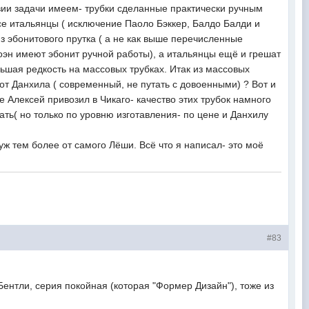
вии задачи имеем- трубки сделанные практически ручным
все итальянцы ( исключение Паоло Бэккер, Балдо Балди и
з эбонитового прутка ( а не как выше перечисленные
оэн имеют эбонит ручной работы), а итальянцы ещё и грешат
льшая редкость на массовых трубках. Итак из массовых
от Данхила ( современный, не путать с довоенными) ? Вот и
е Алексей привозил в Чикаго- качество этих трубок намного
ь( но только по уровню изготавления- по цене и Данхилу
уж тем более от самого Лёши. Всё что я написал- это моё
#83
ентли, серия покойная (которая "Формер Дизайн"), тоже из