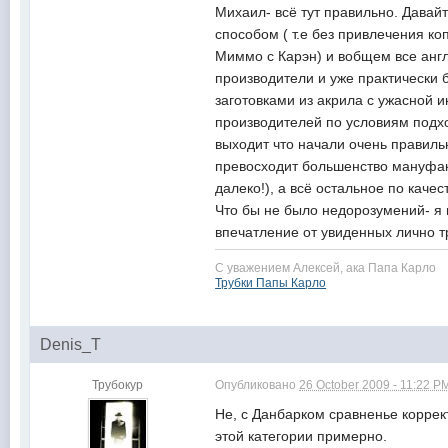
Михаил- всё тут правильно. Давай
способом ( т.е без привлечения к
Миммо с Карэн) и вобщем все англ
производители и уже практически 
заготовками из акрила с ужасной и
производителей по условиям подхо
выходит что начали очень правильн
превосходит большенство мануфакт
далеко!), а всё остальное по качес
Что бы не было недорозумений- я н
впечатление от увиденных лично 
С уважением Алексей, ака Папа Карло
Трубки Папы Карло
Denis_T
Трубокур
Опубликовано
26 October 2009 - 11:22 P
Не, с Данбарком сравненье коррек
этой категории примерно.