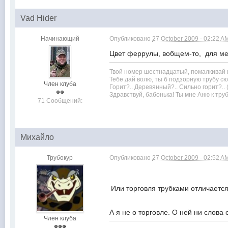
Vad Hider
Начинающий
Опубликовано
27 October 2009 - 02:22 A
Цвет феррулы, вобщем-то, для мен
Твой номер шестнадцатый, помалкивай в
Тебе дай волю, ты б подзорную трубу сю
Член клуба
Горит?.. Деревянный?.. Сильно горит?.. 
Здравствуй, бабонька! Ты мне Аню к тру
71 Сообщений:
Михайло
Трубокур
Опубликовано
27 October 2009 - 02:52 A
Или торговля трубками отличается
А я не о торговле. О ней ни слова 
Член клуба