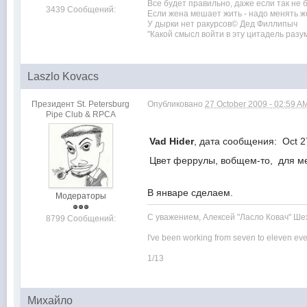
Все будет правильно, даже если так не 
3439 Сообщений:
Если жена мешает жить - надо менять же
У дырки нет ракурсов© Дед Филлипыч
"Какой смысл войти в эту цитадель ра
Laszlo Kovacs
Президент St. Petersburg
Опубликовано
27 October 2009 - 02:59 A
Pipe Club & RPCA
Vad Hider
, дата сообщения: Oct 2
Цвет феррулы, вобщем-то, для мен
В январе сделаем.
Модераторы
С уважением, Алексей "Ласло Ковач" Ше
8799 Сообщений:
I've been working from seven to eleven eve
1/13
Михайло