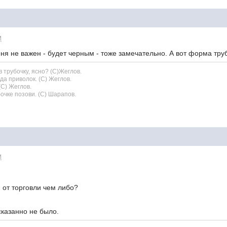
M
я не важен - будет черным - тоже замечательно. А вот форма труб
 трубочку, ясно? (С)Жеглов.
да приволок. (С) Жеглов.
(С) Жеглов.
бочке позови. (С) Шарапов.
M
 от торговли чем либо?
сказанно не было.