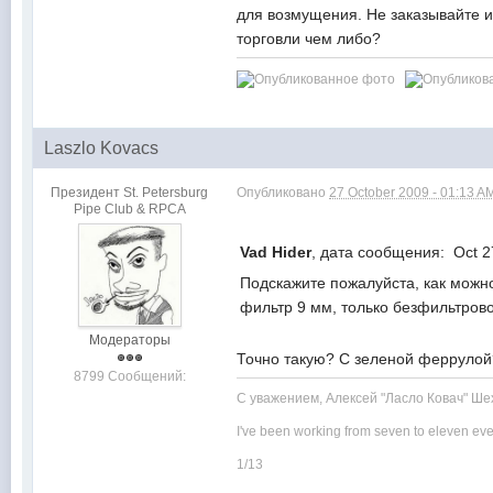
для возмущения. Не заказывайте и 
торговли чем либо?
Laszlo Kovacs
Президент St. Petersburg
Опубликовано
27 October 2009 - 01:13 A
Pipe Club & RPCA
Vad Hider
, дата сообщения: Oct 2
Подскажите пожалуйста, как мож
фильтр 9 мм, только безфильтров
Модераторы
Точно такую? С зеленой феррулой?
8799 Сообщений:
С уважением, Алексей "Ласло Ковач" Ше
I've been working from seven to eleven eve
1/13