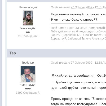
Начинающий
Опубликовано
27 October 2009 - 12:01 A
Подскажите пожалуйста, как можн
9 мм, только безфильтровой?
Твой номер шестнадцатый, помалкивай в
Член клуба
Тебе дай волю, ты б подзорную трубу сю
Горит?.. Деревянный?.. Сильно горит?.. 
71 Сообщений:
Здравствуй, бабонька! Ты мне Аню к тру
Тер
Трубокур
Опубликовано
27 October 2009 - 12:38 A
Михайло
, дата сообщения: Oct 2
... Трубка сделана хорошо, все п
Член клуба
для такой трубки - это явный переб
1299 Сообщений:
Прошу прощения за свои "5 копеек"
тогда Вы вправе возмущаться. Если