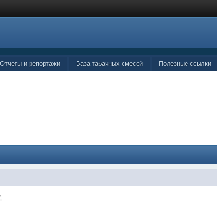
Отчеты и репортажи
База табачных смесей
Полезные ссылки
M