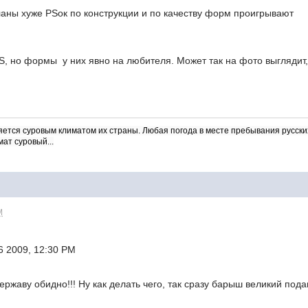
аны хуже PSок по конструкции и по качеству форм проигрывают
S, но формы у них явно на любителя. Может так на фото выглядит, 
яется суровым климатом их страны. Любая погода в месте пребывания русски
мат суровый...
M
6 2009, 12:30 PM
 державу обидно!!! Ну как делать чего, так сразу барыш великий по