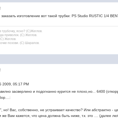
M
о заказать изготовление вот такой трубки: PS Studio RUSTIC 
 трубочку, ясно? (С)Жеглов.
да приволок. (С) Жеглов.
(С) Жеглов.
бочке позови. (С) Шарапов.
M
6 2009, 05:17 PM
равилно засверлино и подогнанно курится не плохо,но... 6400 (от
ор....:
, но! Вас, собственно, не устраивает качество? Или абстрактно - ц
 же Вам кажется, что цена должна быть ниже, т.к. это .... (далее 