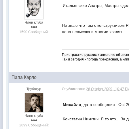
Итальянские Анатры, Мастры сдел
Член клуба
Не знаю что там с конструктивом P
цена невысока и многие хвалят.
1590 Сообщений:
Пристрастие русских к алкоголю объясн
Так и сегодня - погода прекрасная, а кли
Папа Карло
Трубокур
Опубликовано
26 October 2009 - 10:47 P
Михайло
, дата сообщения: Oct 2
Член клуба
Констатин Никитич! Я то что... За
2899 Сообщений: