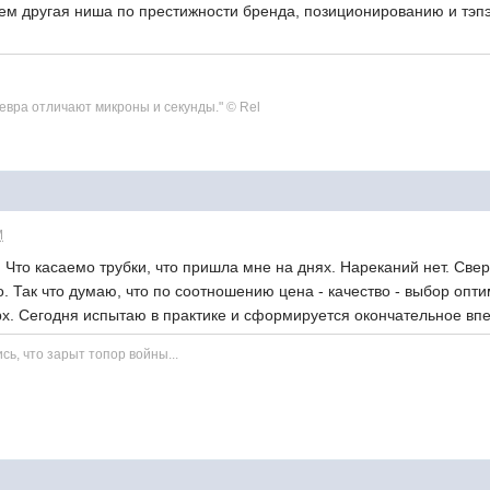
всем другая ниша по престижности бренда, позиционированию и тэпэ
евра отличают микроны и секунды." © Rel
M
Что касаемо трубки, что пришла мне на днях. Нареканий нет. Свер
. Так что думаю, что по соотношению цена - качество - выбор опт
х. Сегодня испытаю в практике и сформируется окончательное впе
сь, что зарыт топор войны...