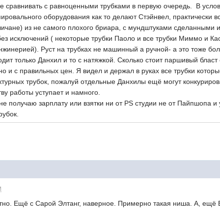
те сравнивать с равноценными трубками в первую очередь. В усло
опировального оборудования как то делают Стэйнвел, практически 
ичане) из не самого плохого бриара, с мундштуками сделанными и
без исключений ( некоторые трубки Паоло и все трубки Миммо и Ка
нжинерией). Руст на трубках не машинный а ручной- а это тоже бо
дит только Данхил и то с натяжкой. Сколько стоит паршивый бласт 
о и с правильных цен. Я видел и держал в руках все трубки которы
урных трубок, пожалуй отдельные Данхилы ещё могут конкурироват
тву работы уступает и намного.
е получаю зарплату или взятки ни от PS студии не от Пайпшопа и 
трубок.
M
тно. Ещё с Сарой Элтанг, наверное. Примерно такая ниша. А, ещё Б