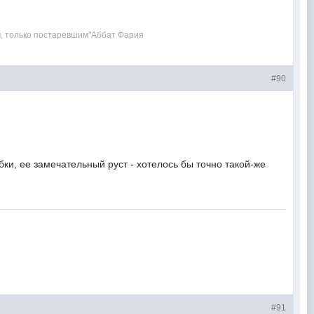
м, только постаревшим"Аббат Фария
#90
ки, ее замечательный руст - хотелось бы точно такой-же
#91