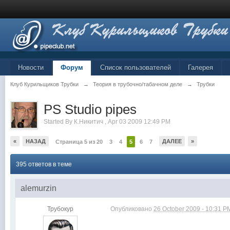
Новости
Форум
Список пользователей
Галерея
Клуб Курильщиков Трубки
→
Теория в трубочно/табачном деле
→
Трубки
PS Studio pipes
Started By
К.Никитич
,
Apr 03 2009 12:49 PM
«
НАЗАД
ДАЛЕЕ
»
Страница 5 из 20
3
4
5
6
7
395 ответов в теме
alemurzin
Трубокур
Опубликовано
26 October 2009 - 10:31 P