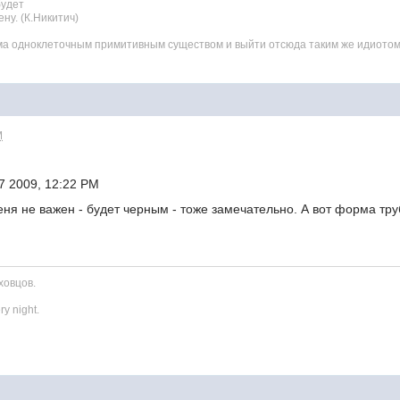
будет
ну. (К.Никитич)
зума одноклеточным примитивным существом и выйти отсюда таким же идиото
M
7 2009, 12:22 PM
я не важен - будет черным - тоже замечательно. А вот форма труб
ховцов.
ry night.