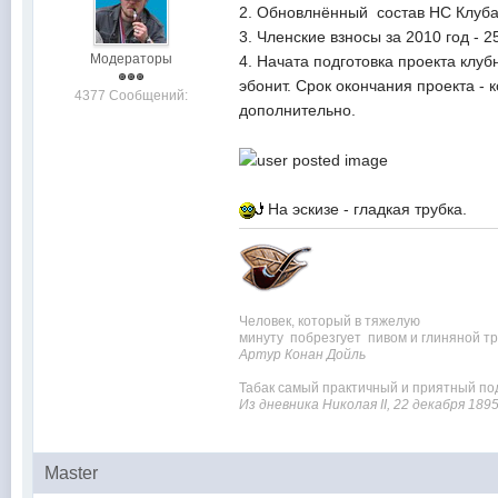
2. Обновлнённый состав НС Клуба:
3. Членские взносы за 2010 год - 2
Модераторы
4. Начата подготовка проекта клуб
эбонит. Срок окончания проекта - 
4377 Сообщений:
дополнительно.
На эскизе - гладкая трубка.
Человек, который в тяжелую
минуту побрезгует пивом и глиняной тру
Артур Конан Дойль
Табак самый практичный и приятный под
Из дневника Николая II, 22 декабря 189
Master