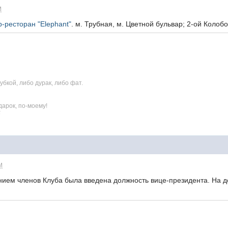
M
р-ресторан "Elephant"
. м. Трубная, м. Цветной бульвар; 2-ой Колоб
бкой, либо дурак, либо фат.
арок, по-моему!
5
M
нием членов Клуба была введена должность вице-президента. На д