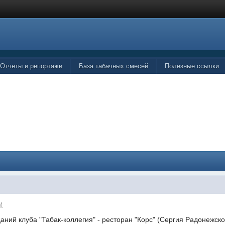
Отчеты и репортажи
База табачных смесей
Полезные ссылки
M
ний клуба "Табак-коллегия" - ресторан "Корс" (Сергия Радонежског