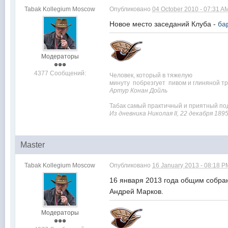
Tabak Kollegium Moscow
Опубликовано
04 October 2010 - 07:31 A
Новое место заседаний Клуба -
ба
Модераторы
4377 Сообщений:
Человек, который в тяжелую
минуту побрезгует пивом и глиняной тру
Артур Конан Дойль
Табак самый практичный и приятный под
Из дневника Николая II, 22 декабря 189
Master
Tabak Kollegium Moscow
Опубликовано
16 January 2013 - 08:18 P
16 января 2013 года общим собра
Андрей Марков.
Модераторы