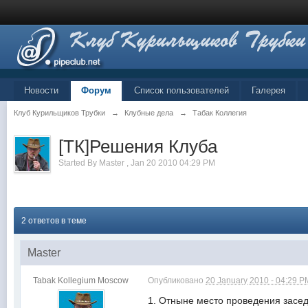
Новости
Форум
Список пользователей
Галерея
Клуб Курильщиков Трубки
→
Клубные дела
→
Табак Коллегия
[ТК]Решения Клуба
Started By
Master
,
Jan 20 2010 04:29 PM
2 ответов в теме
Master
Tabak Kollegium Moscow
Опубликовано
20 January 2010 - 04:29 P
1. Отныне место проведения заседа