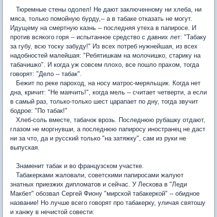
Тюремные стены одолел! Не дают заключенному ни хлеба, ни
мяса, только помойную бурду,-- а в табаке отказать не могут.
Идущему на смертную казнь -- последняя утеха в папиросе. И
против всякого горя -- испытанное средство с давних лет: "Табаку
за губу, всю тоску забуду!" Из всех потреб нужнейшая, из всех
надобностей малейшая: "Ребятишкам на молочишко, старику на
табачишко". И когда уж совсем плохо, все пошло прахом, тогда
говорят: "Дело -- табак".
Бежит по реке пароход, на носу матрос-меряльщик. Когда нет
дна, кричит: "Не маячить!", когда мель -- считает четверти, а если
в самый раз, только-только шест царапает по дну, тогда звучит
бодрое: "По табак!"
Хлеб-соль вместе, табачок врозь. Последнюю рубашку отдают,
глазом не моргнувши, а последнюю папиросу иностранец не даст
ни за что, да и русский только "на затяжку", сам из руки не
выпуская.
Знаменит табак и во французском участке.
Табакерками жаловали, советскими папиросами жалуют
знатных приезжих дипломатов и сейчас. У Лескова в "Леди
Макбет" обозвал Сергей Фиону "мирской табакеркой" -- обидное
название! Но лучше всего говорят про табакерку, уличая святошу
и ханжу в нечистой совести: