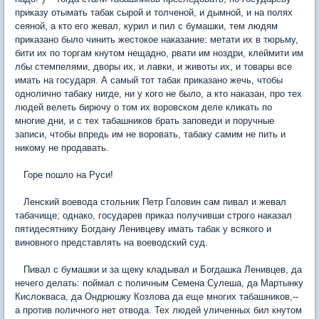
приказу отымать табак сырой и толченой, и дымной, и на полях
сеяной, а кто его жевал, курил и пил с бумашки, тем людям
приказано было чинить жестокое наказание: метати их в тюрьму,
бити их по торгам кнутом нещадно, рвати им ноздри, клеймити им
лбы стемпелями, дворы их, и лавки, и животы их, и товары все
имать на государя. А самый тот табак приказано жечь, чтобы
однолично табаку нигде, ни у кого не было, а кто наказан, про тех
людей велеть бирючу о том их воровском деле кликать по
многие дни, и с тех табашников брать заповеди и поручные
записи, чтобы впредь им не воровать, табаку самим не пить и
никому не продавать.
Горе пошло на Руси!
Ленский воевода стольник Петр Головин сам пивал и жевал
табачище; однако, государев приказ получивши строго наказал
пятидесятнику Богдану Ленивцеву имать табак у всякого и
виновного представлять на воеводский суд.
Пивал с бумашки и за щеку кладывал и Богдашка Ленивцев, да
нечего делать: поймал с поличным Семена Сулеша, да Мартынку
Кислокваса, да Ондрюшку Козлова да еще многих табашников,--
а против поличного нет отвода. Тех людей уличенных бил кнутом