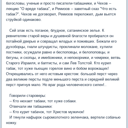
богословы, ученые и просто писатели-табашники, и Чехов --
лекцию "О вреде табака", и Ремизов -- заветный сказ "Что есть
табак?". Чехов не договорил, Ремизов переложил, дым вьется
струйкой одинаково.
Сей злак есть поганое, блудное, сатанинское зелье. К
ревнителям старой веры и душевной благости пробирался он
потайной дверью и совращал младых и поживших. Бежали его
духоборцы, гнали штундисты, проклинали молокане, хулили
постники, осуждали равно и беспоповцы, и белопоповцы, и
бегуны, и скопцы, и имебожники, и непокорники, и чемреки, ветвь
Старого Израиля, и баптисты, и сам Лев Толстой. Кто курил
табак, тот хуже пьющих горелое вино и бобом ворожащих!
Открещивались от него истовым крестом: большой перст через
два великие персты подле меньшого перста и середней великий
перст пригнув мало. Но враг рода человеческого силен!..
Говорили староверы:
-- Кто нюхает табаки, тот хуже собаки.
Отвечали им табашники:
-- Кто курит табачок, тот Христов мужичок!
И тянули нафырок сыромолотного зеленчака, вертели собачью
ножку.