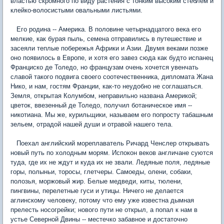
властью скромного по виду растения с тонким высоким стеблем и
клейко-волосистыми овальными листьями.
Его родина -- Америка. В половине четырнадцатого века его
мелкие, как бурая пыль, семена отправились в путешествие и
засеяли теплые побережья Африки и Азии. Двумя веками позже
оно появилось в Европе, и хотя его завез сюда как будто испанец
Франциско де Толедо, но французам очень хочется увенчать
славой такого подвига своего соотечественника, дипломата Жана
Нико, и нам, гостям Франции, как-то неудобно не соглашаться.
Земля, открытая Колумбом, неправильно названа Америкой;
цветок, ввезенный де Толедо, получил ботаническое имя --
никотиана. Мы же, курильщики, называем его попросту табашным
зельем, отрадой нашей души и отравой нашего тела.
Поехал английский мореплаватель Ричард Ченслер открывать
новый путь по холодным морям. Испокон веков англичане суются
туда, где их не ждут и куда их не звали. Ледяные поля, ледяные
горы, полыньи, торосы, глетчеры. Самоеды, олени, собаки,
полозья, моржовый жир. Белые медведи, киты, тюлени,
пингвины, перелетные гуси и утицы. Ничего не делается
аглинскому человеку, потому что ему уже известна дымная
прелесть носогрейки; нового пути не открыл, а попал к нам в
устье Северной Двины -- местечко забавное и достаточно