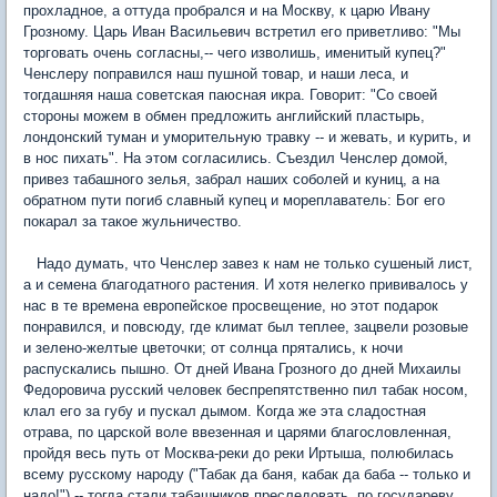
прохладное, а оттуда пробрался и на Москву, к царю Ивану
Грозному. Царь Иван Васильевич встретил его приветливо: "Мы
торговать очень согласны,-- чего изволишь, именитый купец?"
Ченслеру поправился наш пушной товар, и наши леса, и
тогдашняя наша советская паюсная икра. Говорит: "Со своей
стороны можем в обмен предложить английский пластырь,
лондонский туман и уморительную травку -- и жевать, и курить, и
в нос пихать". На этом согласились. Съездил Ченслер домой,
привез табашного зелья, забрал наших соболей и куниц, а на
обратном пути погиб славный купец и мореплаватель: Бог его
покарал за такое жульничество.
Надо думать, что Ченслер завез к нам не только сушеный лист,
а и семена благодатного растения. И хотя нелегко прививалось у
нас в те времена европейское просвещение, но этот подарок
понравился, и повсюду, где климат был теплее, зацвели розовые
и зелено-желтые цветочки; от солнца прятались, к ночи
распускались пышно. От дней Ивана Грозного до дней Михаилы
Федоровича русский человек беспрепятственно пил табак носом,
клал его за губу и пускал дымом. Когда же эта сладостная
отрава, по царской воле ввезенная и царями благословленная,
пройдя весь путь от Москва-реки до реки Иртыша, полюбилась
всему русскому народу ("Табак да баня, кабак да баба -- только и
надо!") -- тогда стали табашников преследовать, по государеву