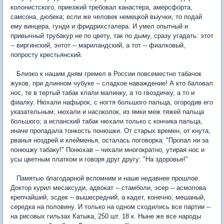
колонистского, приезжий требовал канастера, амерсфорта,
самсона, дюбека; если же человек немецкой выучки, то подай
ему винцера, гунди и фридрихсталера. И умел опытный и
привычный трубакур не по цвету, так по дыму, сразу угадать: этот
-- виргинский, энтот -- мариландский, а тот -- фиалковый,
попросту крестьянский.
Близко к нашим дням гремел в России повсеместно табачок
жуков, при длинном чубуке -- сладкое наваждение! А кто баловал
нос, те в тертый табак клали малинку, а то гвоздичку, а то и
фиалку. Нюхали нафырок, с ногтя большого пальца, огородив его
указательным; нюхали и насоколок, из ямки меж тяжей пальца
большого; а испанский табак нюхали только с кончика пальца,
иначе пропадала тонкость понюшки. От старых времен, от кнута,
рванья ноздрей и клейменья, осталась поговорка: "Пропал ни за
понюшку табаку!" Понюхав -- чихали многократно, утирая нос и
усы цветным платком и говоря друг другу: "На здоровье!"
Памятью благодарной вспомним и наше недавнее прошлое.
Доктор курил месаксуди, адвокат -- стамболи, эсер -- асмолова
крепчайший, эсдек -- вышесредний, а кадет, конечно, мешаный,
середка на половину. И только на одном сходились все партии --
на рисовых гильзах Катыка, 250 шт. 18 к. Ныне же все народы