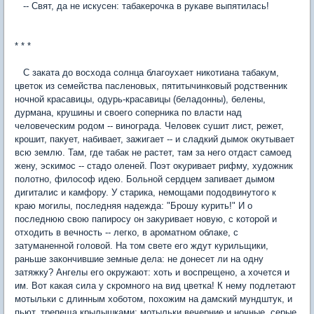
-- Свят, да не искусен: табакерочка в рукаве выпятилась!
* * *
С заката до восхода солнца благоухает никотиана табакум,
цветок из семейства пасленовых, пятитычинковый родственник
ночной красавицы, одурь-красавицы (беладонны), белены,
дурмана, крушины и своего соперника по власти над
человеческим родом -- винограда. Человек сушит лист, режет,
крошит, пакует, набивает, зажигает -- и сладкий дымок окутывает
всю землю. Там, где табак не растет, там за него отдаст самоед
жену, эскимос -- стадо оленей. Поэт окуривает рифму, художник
полотно, философ идею. Больной сердцем запивает дымом
дигиталис и камфору. У старика, немощами пододвинутого к
краю могилы, последняя надежда: "Брошу курить!" И о
последнюю свою папиросу он закуривает новую, с которой и
отходить в вечность -- легко, в ароматном облаке, с
затуманенной головой. На том свете его ждут курильщики,
раньше закончившие земные дела: не донесет ли на одну
затяжку? Ангелы его окружают: хоть и воспрещено, а хочется и
им. Вот какая сила у скромного на вид цветка! К нему подлетают
мотыльки с длинным хоботом, похожим на дамский мундштук, и
пьют, трепеща крылышками; мотыльки вечерние и ночные, серые,