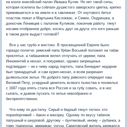
на козле енисейский палач Ивашка Кулик. Но нет такой силы,
которая осилила бы соблазн душистого заморского цветка, крепко
прижившегося и на земле и в тавлинках. От кнутового битья
пластом лежат и Мартынка Кислоквас, и Семен, Ондрюшка, а
доносчик Ленивцев с палачом Куликом, покончив работу, тянут
носами отобранное добро, косясь друг на друга: кто кого раньше
в таком деле выдаст головой?
Все у нас грубо и жестоко. В просвещенной Европе было
гораздо полегче: римский папа Урбан Восьмой положил на табак
проклятье, а табашников велел отлучать от церкви; папа
Иннокентий и нюхал, и покуривал, однако запрещенье
подтвердил -- не к чему народ портить; папа Бенедикт недаром
был тринадцатый: и сам курил-нюхал, и всем разрешил
дьявольское зелье. Но доброго папу римского опередил наш
Великий Петр, усердный ценитель всякого пьянства и похмелья:
с 1697 года опять стала вся Россия и за губу совать, и в нос
сыпать, и дымом пускать то зелье невозбранно и
беспрепятственно.
Что кому по достатку. Сирый и бедный тянул тютюн; кто
поразборчивей -- бакон и махорку. Одному по вкусу табачок
папушный и шнуровой, другому -- бунтиковый, иному -- рубанка, а
тому трапезунд, американ, унгуш. Саратовский житель держался