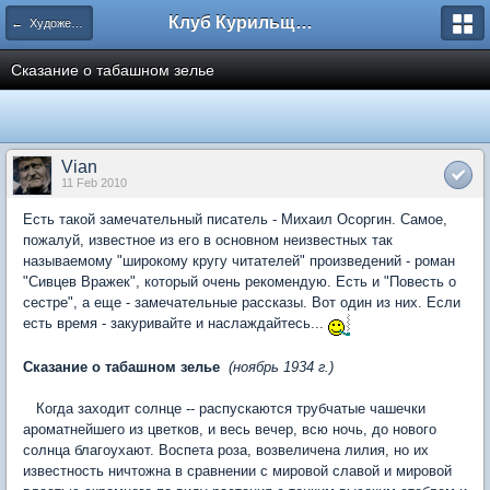
Клуб Курильщиков Трубки
← Художественная литература
Сказание о табашном зелье
Vian
11 Feb 2010
Есть такой замечательный писатель - Михаил Осоргин. Самое,
пожалуй, известное из его в основном неизвестных так
называемому "широкому кругу читателей" произведений - роман
"Сивцев Вражек", который очень рекомендую. Есть и "Повесть о
сестре", а еще - замечательные рассказы. Вот один из них. Если
есть время - закуривайте и наслаждайтесь...
Сказание о табашном зелье
(ноябрь 1934 г.)
Когда заходит солнце -- распускаются трубчатые чашечки
ароматнейшего из цветков, и весь вечер, всю ночь, до нового
солнца благоухают. Воспета роза, возвеличена лилия, но их
известность ничтожна в сравнении с мировой славой и мировой