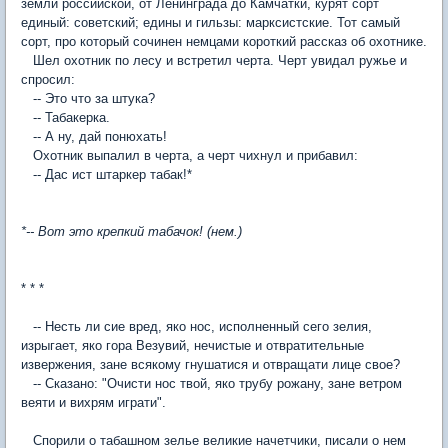
земли российской, от Ленинграда до Камчатки, курят сорт
единый: советский; едины и гильзы: марксистские. Тот самый
сорт, про который сочинен немцами короткий рассказ об охотнике.
Шел охотник по лесу и встретил черта. Черт увидал ружье и
спросил:
-- Это что за штука?
-- Табакерка.
-- А ну, дай понюхать!
Охотник выпалил в черта, а черт чихнул и прибавил:
-- Дас ист штаркер табак!*
*-- Вот это крепкий табачок! (нем.)
* * *
-- Несть ли сие вред, яко нос, исполненный сего зелия,
изрыгает, яко гора Везувий, нечистые и отвратительные
извержения, зане всякому гнушатися и отвращати лице свое?
-- Сказано: "Очисти нос твой, яко трубу рожану, зане ветром
веяти и вихрям играти".
Спорили о табашном зелье великие начетчики, писали о нем