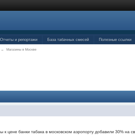
Отчеты и репортажи
База табачных смесей
Полезные ссылки
→
Магазины в Москве
Вы к цене банки табака в московском аэропорту добавили 30% на с