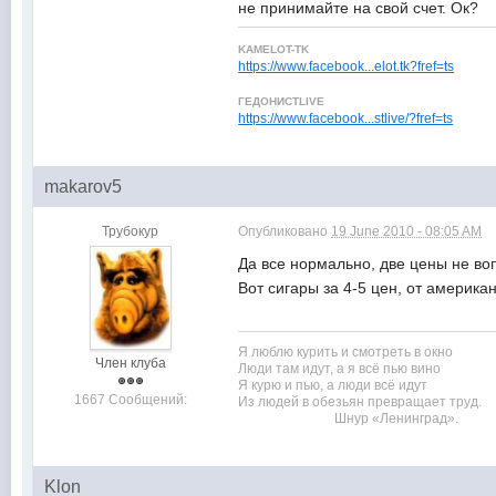
не принимайте на свой счет. Ок?
KAMELOT-TK
https://www.facebook...elot.tk?fref=ts
ГЕДОНИСТLIVE
https://www.facebook...stlive/?fref=ts
makarov5
Трубокур
Опубликовано
19 June 2010 - 08:05 AM
Да все нормально, две цены не во
Вот сигары за 4-5 цен, от америка
Я люблю курить и смотреть в окно
Член клуба
Люди там идут, а я всё пью вино
Я курю и пью, а люди всё идут
1667 Сообщений:
Из людей в обезьян превращает труд.
Шнур «Ленинград».
Klon