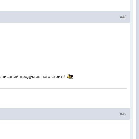
#48
писаний продуктов чего стоит !
#49