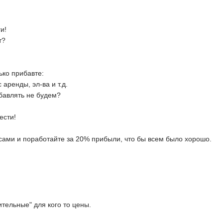
и!
т?
ько прибавте:
аренды, эл-ва и т.д.
обавлять не будем?
ести!
ь сами и поработайте за 20% прибыли, что бы всем было хорошо.
ительные" для кого то цены.