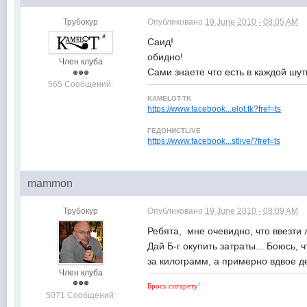
Трубокур
Опубликовано
19 June 2010 - 08:05 AM
Саид!
обидно!
Член клуба
Сами знаете что есть в каждой шут
565 Сообщений:
KAMELOT-TK
https://www.facebook...elot.tk?fref=ts
ГЕДОНИСТLIVE
https://www.facebook...stlive/?fref=ts
mammon
Трубокур
Опубликовано
19 June 2010 - 08:09 AM
Ребята, мне очевидно, что ввезти
Дай Б-г окупить затраты... Боюсь
за килограмм, а примерно вдвое д
Член клуба
!
Брось сигарету
5071 Сообщений: