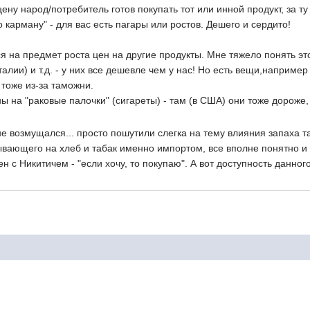
 цену народ/потребитель готов покупать тот или инной продукт, за ту
по карману" - для вас есть пагары или ростов. Дешего и сердито!
на предмет роста цен на другие продукты. Мне тяжело понять это.
Италии) и т.д. - у них все дешевле чем у нас! Но есть вещи,напри
 тоже из-за таможни.
 на "раковые палочки" (сигареты) - там (в США) они тоже дороже, 
не возмущался... просто пошутили слегка на тему влияния запаха т
ывающего на хлеб и табак именно импортом, все вполне понятно и 
 с Никитичем - "если хочу, то покупаю". А вот доступность данно