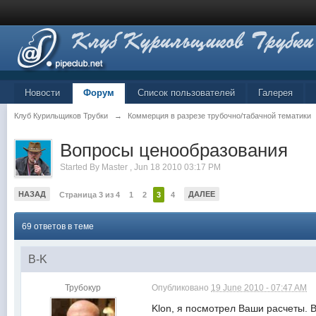
Новости
Форум
Список пользователей
Галерея
Клуб Курильщиков Трубки
→
Коммерция в разрезе трубочно/табачной тематики
Вопросы ценообразования
Started By
Master
,
Jun 18 2010 03:17 PM
НАЗАД
ДАЛЕЕ
Страница 3 из 4
1
2
3
4
69 ответов в теме
B-K
Трубокур
Опубликовано
19 June 2010 - 07:47 AM
Klon, я посмотрел Ваши расчеты. 