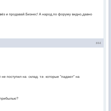
вёз и продавай.Бизнес! А народ,по форуму видно,давно
#44
не поступил на склад. т.е. которые "падают" на
с прибылью?