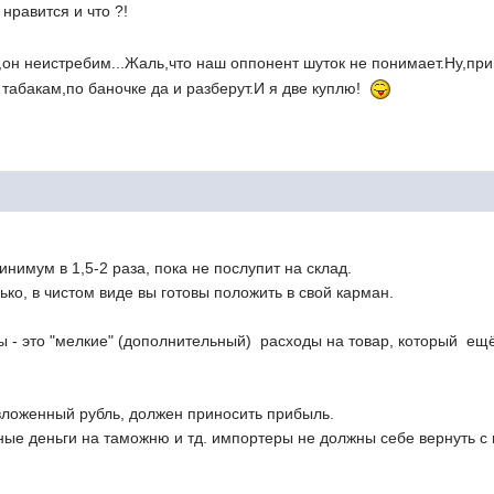
нравится и что ?!
,он неистребим...Жаль,что наш оппонент шуток не понимает.Ну,при
 табакам,по баночке да и разберут.И я две куплю!
инимум в 1,5-2 раза, пока не послупит на склад.
ько, в чистом виде вы готовы положить в свой карман.
ы - это "мелкие" (дополнительный) расходы на товар, который ещё 
вложенный рубль, должен приносить прибыль.
ные деньги на таможню и тд. импортеры не должны себе вернуть 