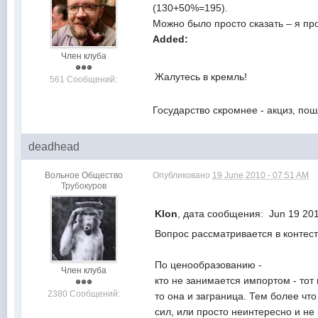
(130+50%=195).
Можно было просто сказать – я пр
Added:
Член клуба
Жалутесь в кремль!
561 Сообщений:
Государство скромнее - акциз, п
deadhead
Вольное Общество
Опубликовано
19 June 2010 - 07:51 AM
Трубокуров
Klon
, дата сообщения: Jun 19 20
Вопрос рассматривается в контес
По ценообразованию -
Член клуба
кто не занимается импортом - тот 
2380 Сообщений:
то она и заграница. Тем более чт
сил, или просто неинтересно и не 