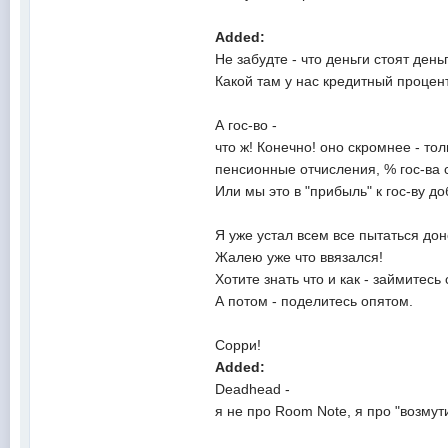
Added:
Не забудте - что деньги стоят деньг
Какой там у нас кредитный процен
А гос-во -
что ж! Конечно! оно скромнее - тол
пенсионные отчисления, % гос-ва с 
Или мы это в "прибыль" к гос-ву д
Я уже устал всем все пытаться дон
Жалею уже что ввязался!
Хотите знать что и как - займитес
А потом - поделитесь опятом.
Сорри!
Added:
Deadhead -
я не про Room Note, я про "возмут