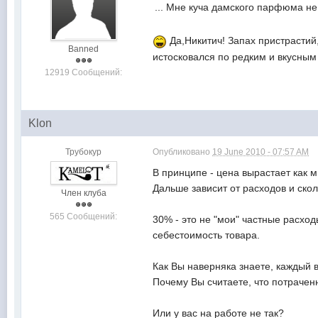
... Мне куча дамского парфюма не 
Да,Никитич! Запах пристрастий
Banned
истосковался по редким и вкусным
12919 Сообщений:
Klon
Трубокур
Опубликовано
19 June 2010 - 07:57 AM
В принципе - цена вырастает как м
Дальше зависит от расходов и скол
Член клуба
565 Сообщений:
30% - это не "мои" частные расход
себестоимость товара.
Как Вы наверняка знаете, каждый 
Почему Вы считаете, что потрачен
Или у вас на работе не так?