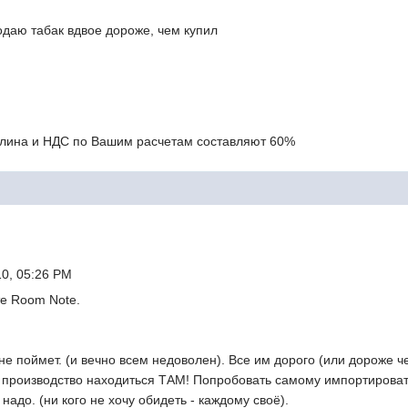
одаю табак вдвое дороже, чем купил
ошлина и НДС по Вашим расчетам составляют 60%
10, 05:26 PM
те Room Note.
не поймет. (и вечно всем недоволен). Все им дорого (или дороже ч
о производство находиться ТАМ! Попробовать самому импортировать
надо. (ни кого не хочу обидеть - каждому своё).