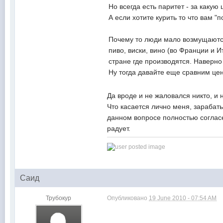
Но всегда есть паритет - за какую
А если хотите курить то что вам "
Почему то люди мало возмущаются 
пиво, виски, вино (во Франции и 
стране где производятся. Наверно
Ну тогда давайте еще сравним цены
Да вроде и не жаловался никто, и 
Что касается лично меня, зарабат
данном вопросе полностью согласен
радует.
Саид
Трубокур
Опубликовано
19 June 2010 - 07:54 AM