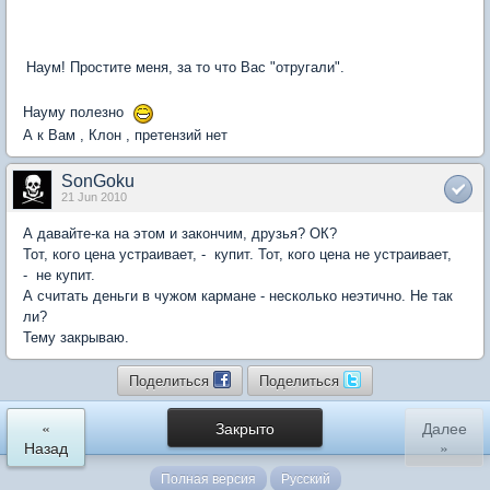
Наум! Простите меня, за то что Вас "отругали".
Науму полезно
А к Вам , Клон , претензий нет
SonGoku
21 Jun 2010
А давайте-ка на этом и закончим, друзья? ОК?
Тот, кого цена устраивает, - купит. Тот, кого цена не устраивает,
- не купит.
А считать деньги в чужом кармане - несколько неэтично. Не так
ли?
Тему закрываю.
Поделиться
Поделиться
«
Закрыто
Далее
Назад
»
Полная версия
Русский