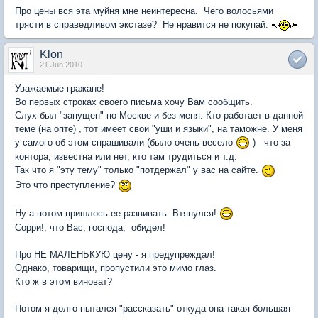
Про цены вся эта муйня мне неинтересна. Чего волосьями
трясти в справедливом экстазе? Не нравится не покупай.
Klon
21 Jun 2010
Уважаемые гражане!
Во первых строках своего письма хочу Вам сообщить.
Слух был "запущен" по Москве и без меня. Кто работает в данной
теме (на опте) , тот имеет свои "уши и языки", на таможне. У меня
у самого об этом спрашивали (было очень весело
) - что за
контора, известна или нет, кто там трудиться и т.д.
Так что я "эту тему" только "потдержал" у вас на сайте.
Это что преступление?
Ну а потом пришлось ее развивать. Втянулся!
Сорри!, что Вас, господа, обидел!
Про НЕ МАЛЕНЬКУЮ цену - я предупреждал!
Однако, товарищи, пропустили это мимо глаз.
Кто ж в этом виноват?
Потом я долго пытался "рассказать" откуда она такая большая