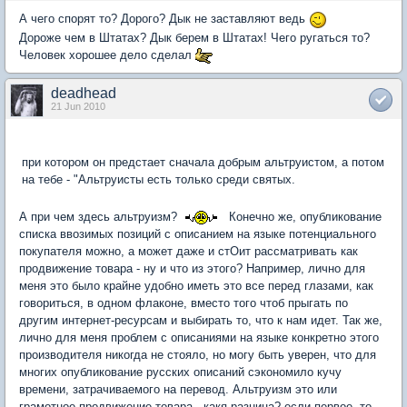
А чего спорят то? Дорого? Дык не заставляют ведь
Дороже чем в Штатах? Дык берем в Штатах! Чего ругаться то?
Человек хорошее дело сделал
deadhead
21 Jun 2010
при котором он предстает сначала добрым альтруистом, а потом
на тебе - "Альтруисты есть только среди святых.
А при чем здесь альтруизм?
Конечно же, опубликование
списка ввозимых позиций с описанием на языке потенциального
покупателя можно, а может даже и стОит рассматривать как
продвижение товара - ну и что из этого? Например, лично для
меня это было крайне удобно иметь это все перед глазами, как
говориться, в одном флаконе, вместо того чтоб прыгать по
другим интернет-ресурсам и выбирать то, что к нам идет. Так же,
лично для меня проблем с описаниями на языке конкретно этого
производителя никогда не стояло, но могу быть уверен, что для
многих опубликование русских описаний сэкономило кучу
времени, затрачиваемого на перевод. Альтруизм это или
грамотное продвижение товара - какя разница? если первое, то