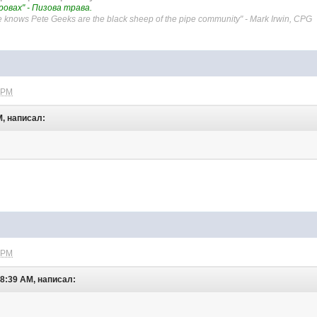
дровах" - Пизова трава.
 knows Pete Geeks are the black sheep of the pipe community" - Mark Irwin, CPG
 PM
M, написал:
 PM
08:39 AM, написал: