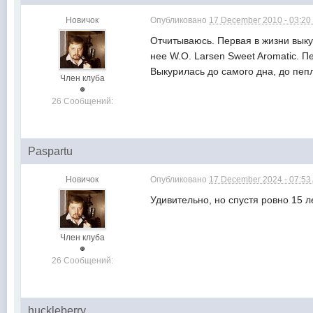
Новичок
Опубликовано
17 December 2010 - 03:20
Отчитываюсь. Первая в жизни выку
нее W.O. Larsen Sweet Aromatic. 
Выкурилась до самого дна, до пе
Член клуба
26 Сообщений:
Paspartu
Новичок
Опубликовано
17 December 2024 - 07:53
Удивительно, но спустя ровно 15 ле
Член клуба
26 Сообщений:
huckleberry