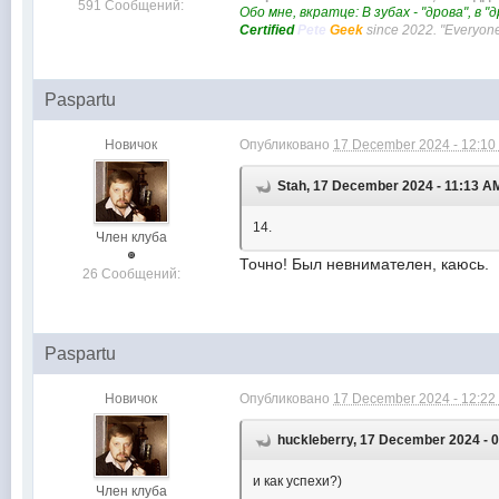
591 Сообщений:
Обо мне, вкратце: В зубах - "дрова", в "
Certified
Pete
Geek
since 2022.
"Everyone
Paspartu
Новичок
Опубликовано
17 December 2024 - 12:10
Stah, 17 December 2024 - 11:13 A
14.
Член клуба
Точно! Был невнимателен, каюсь.
26 Сообщений:
Paspartu
Новичок
Опубликовано
17 December 2024 - 12:22
huckleberry, 17 December 2024 - 
и как успехи?)
Член клуба