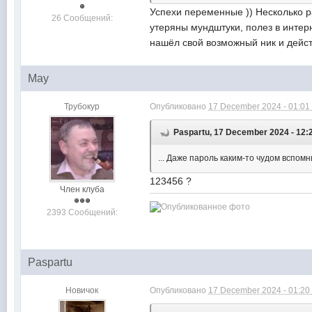
Успехи переменные )) Несколько ра
26 Сообщений:
утеряны мундштуки, полез в интерн
нашёл свой возможный ник и дейст
May
Трубокур
Опубликовано
17 December 2024 - 01:01
Paspartu, 17 December 2024 - 12:
... Даже пароль каким-то чудом вспомн
123456 ?
Член клуба
2393 Сообщений:
Paspartu
Новичок
Опубликовано
17 December 2024 - 01:20