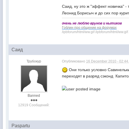
Саид, ну это ж "эффект новичка" - 
Леонид Борисыч и до сих пор кури
очень не люблю врунов и нытиков
Гоблин про общение на форумах
/ipbforum/html/ww.gif /ipbforum/html/ww.gif
Саид
Трубокур
Опубликовано
16 December 2010 - 02:44
Они только условно Савинельки
переходят в разряд сэконд Капит
Banned
12919 Сообщений:
Paspartu