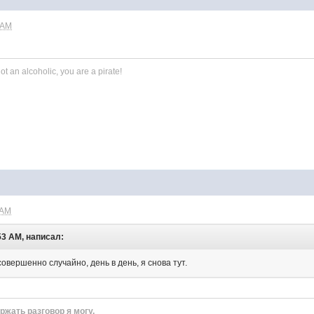
 AM
ot an alcoholic, you are a pirate!
 AM
53 AM, написал:
совершенно случайно, день в день, я снова тут.
ржать разговор я могу.