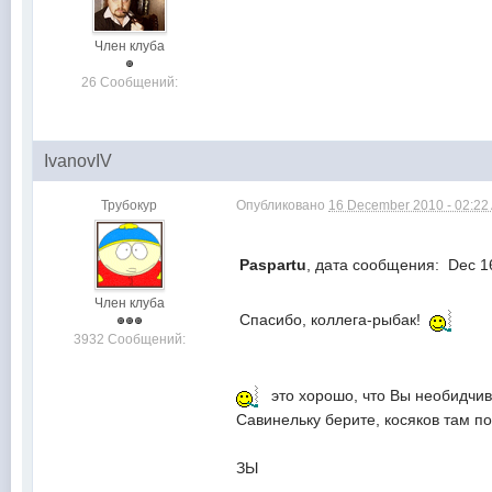
Член клуба
26 Сообщений:
IvanovIV
Трубокур
Опубликовано
16 December 2010 - 02:22
Paspartu
, дата сообщения: Dec 1
Член клуба
Спасибо, коллега-рыбак!
3932 Сообщений:
это хорошо, что Вы необидчивы
Савинельку берите, косяков там п
ЗЫ