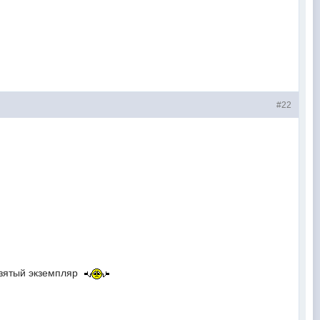
#22
 взятый экземпляр