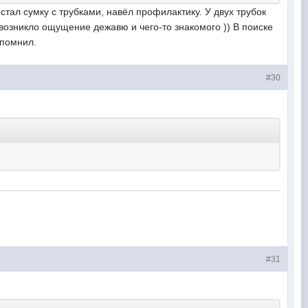
стал сумку с трубками, навёл профилактику. У двух трубок
 возникло ощущение дежавю и чего-то знакомого )) В поиске
спомнил.
#30
#31