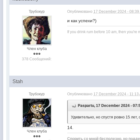
Трубокур
Опубликовано
17 December 2024 - 08:39
и как успехи?)
If you drink rum before 10 am, then you're n
Член клуба
378 Сообщений:
Stah
Трубокур
Опубликовано
17 December 2024 - 11:13
Paspartu, 17 December 2024 - 07:
Удивительно, но спустя ровно 15 лет, 
14.
Член клуба
Спорить со мной бесполезно, но подде