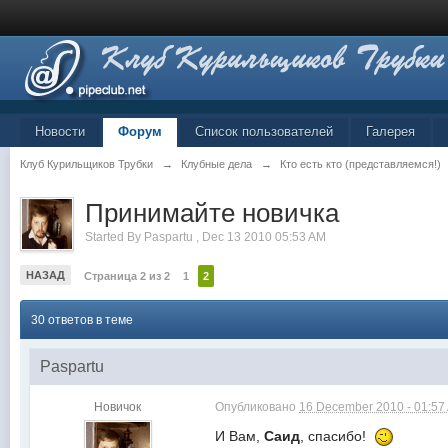
Новости
Форум
Список пользователей
Галерея
Клуб Курильщиков Трубки
→
Клубные дела
→
Кто есть кто (представляемся!)
Принимайте новичка
Started By
Paspartu
,
Dec 13 2010 05:53 AM
НАЗАД
Страница 2 из 2
1
2
30 ответов в теме
Paspartu
Новичок
Опубликовано
16 December 2010 - 01:57
И Вам,
Саид
, спасибо!