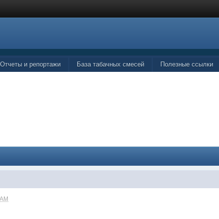
Отчеты и репортажи
База табачных смесей
Полезные ссылки
 AM