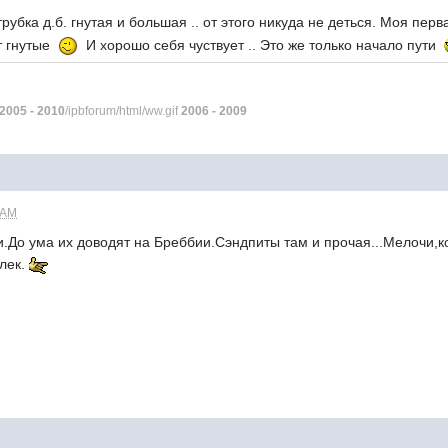
трубка д.б. гнутая и большая .. от этого никуда не деться. Моя пе
т гнутые
И хорошо себя чуствует .. Это же только начало пути
2005 - 2010
/ipbforum/html/ww.gif
2006 - 2009
 AM
.До ума их доводят на Бреббии.Сэндпиты там и прочая...Мелочи,ко
олек.