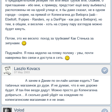
о предварительном резерве тех или иных трубок или, скажем, о
приглашении - ибо мне, к примеру, предстоит ещё визу выбивать)
расположены не на одной улице и, я бы даже сказал, не в одном
городе - скорее, на прямой от Копенгагена до Виборга (aab -
Ebeltoft, ff-pipes - Randers, ну а DanPipe - как раз в Виборге), но
тем, в общем, и веселее - хоть на страну пару взглядов можно
будет кинуть.
Потом, это же весело: поход за трубками! Как Стенька за
зипунами.
Подумайте. Я пока неделю на пляжу полежу - увы, почти
наверняка без связи и доступа в сеть.
Laszlo Kovacs
07 May 2003
А зачем в Дании по он-лайн шопам ездить? Там
табачных магазинов до дури. И не думаю, что в них дороже
будет. И tax-free везде дадут. Можно просто до Копенгагена
добраться... А сколько дней уйдёт на хождение по
копенгагенским магазинам я и не знаю.
Volod