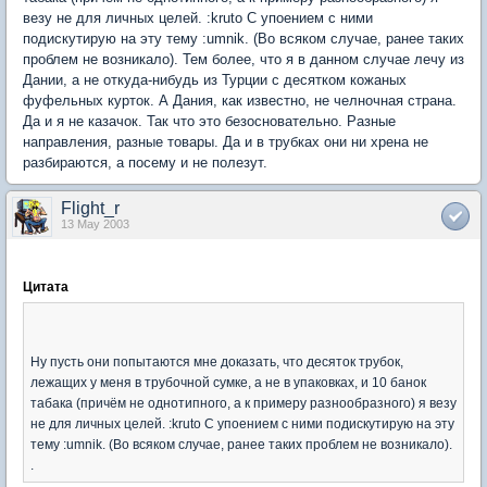
везу не для личных целей. :kruto С упоением с ними
подискутирую на эту тему :umnik. (Во всяком случае, ранее таких
проблем не возникало). Тем более, что я в данном случае лечу из
Дании, а не откуда-нибудь из Турции с десятком кожаных
фуфельных курток. А Дания, как известно, не челночная страна.
Да и я не казачок. Так что это безосновательно. Разные
направления, разные товары. Да и в трубках они ни хрена не
разбираются, а посему и не полезут.
Flight_r
13 May 2003
Цитата
Ну пусть они попытаются мне доказать, что десяток трубок,
лежащих у меня в трубочной сумке, а не в упаковках, и 10 банок
табака (причём не однотипного, а к примеру разнообразного) я везу
не для личных целей. :kruto С упоением с ними подискутирую на эту
тему :umnik. (Во всяком случае, ранее таких проблем не возникало).
.