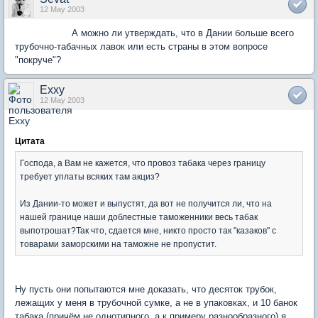
12 May 2003
А можно ли утверждать, что в Дании больше всего
трубочно-табачных лавок или есть страны в этом вопросе
"покруче"?
Exxy
12 May 2003
Цитата
Господа, а Вам не кажется, что провоз табака через границу
требует уплаты всяких там акциз?
Из Дании-то может и выпустят, да вот не получится ли, что на
нашей границе наши доблестные таможенники весь табак
выпотрошат?Так что, сдается мне, никто просто так "казаков" с
товарами заморскими на таможне не пропустит.
Ну пусть они попытаются мне доказать, что десяток трубок,
лежащих у меня в трубочной сумке, а не в упаковках, и 10 банок
табака (причём не однотипного, а к примеру разнообразного) я