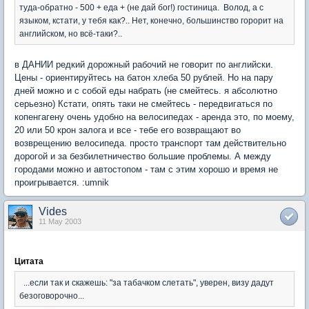
туда-обратно - 500 + еда + (не дай бог!) гостиница. Волод, а с
языком, кстати, у тебя как?.. Нет, конечно, большинство горорит на
английском, но всё-таки?..
в ДАНИИ редкий дорожный рабочий не говорит по английски.
Цены - ориентируйтесь на батон хлеба 50 рублей. Но на пару
дней можно и с собой еды набрать (не смейтесь. я абсолютно
серьезно) Кстати, опять таки не смейтесь - передвигаться по
копенгагену очень удобно на велосипедах - аренда это, по моему,
20 или 50 крон залога и все - тебе его возвращают во
возврещению велосипеда. просто транспорт там действительно
дорогой и за безбилетничество большие проблемы. А между
городами можно и автостопом - там с этим хорошо и время не
проигрывается. :umnik
Vides
11 May 2003
Цитата
...если так и скажешь: "за табачком слетать", уверен, визу дадут
безоговорочно...