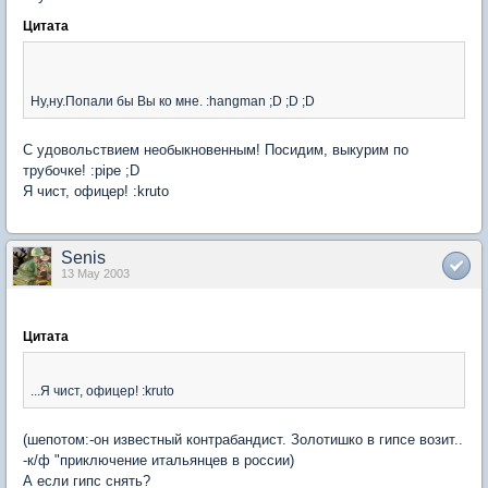
Цитата
Ну,ну.Попали бы Вы ко мне. :hangman ;D ;D ;D
С удовольствием необыкновенным! Посидим, выкурим по
трубочке! :pipe ;D
Я чист, офицер! :kruto
Senis
13 May 2003
Цитата
...Я чист, офицер! :kruto
(шепотом:-он известный контрабандист. Золотишко в гипсе возит..
-к/ф "приключение итальянцев в россии)
А если гипс снять?