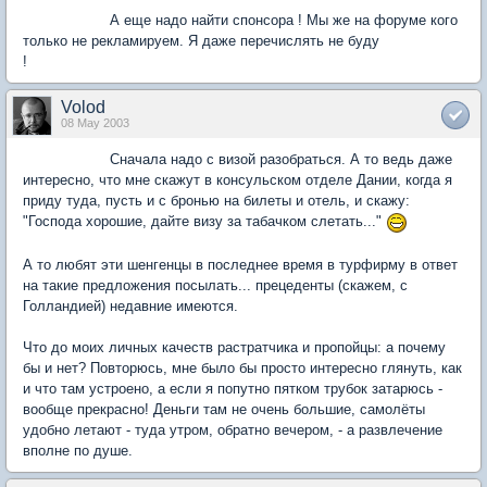
А еще надо найти спонсора ! Мы же на форуме кого
только не рекламируем. Я даже перечислять не буду
!
Volod
08 May 2003
Сначала надо с визой разобраться. А то ведь даже
интересно, что мне скажут в консульском отделе Дании, когда я
приду туда, пусть и с бронью на билеты и отель, и скажу:
"Господа хорошие, дайте визу за табачком слетать..."
А то любят эти шенгенцы в последнее время в турфирму в ответ
на такие предложения посылать... прецеденты (скажем, с
Голландией) недавние имеются.
Что до моих личных качеств растратчика и пропойцы: а почему
бы и нет? Повторюсь, мне было бы просто интересно глянуть, как
и что там устроено, а если я попутно пятком трубок затарюсь -
вообще прекрасно! Деньги там не очень большие, самолёты
удобно летают - туда утром, обратно вечером, - а развлечение
вполне по душе.