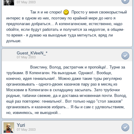
07 May 2003
Так я и не спорю!
Просто у меня своекорыстный
интерес в одном из них, поэтому по крайней мере до него я
предполагаю добраться... А копенгагенские, естественно, надо
обойти, если будут работать и получится за недолгое, в общем-
то время - я думаю на выходные туда метнуться, вряд ли
дольше.
Guest_KVeeN_*
07 May 2003
Воистину, Волод, растратчик и пропойца!.. Турне за
трубками. В Копенгаген. На выходные. Однако!.. Вообще,
конечно, идея гениальная!.. Можно даже такие туры регулярно
организовывать - одного-двоих казачков пару раз в месяц из
Московии в Копенгаген в складщину засылать. Зато трубочки
родные, табачки свежие, да и доставка мгновенная почти. Волод,
ещё раз повторяю: гениально!.. Вот только надо "стол заказов"
организовать и казачков избрать... Я бы и сам с удлвольствием,
но, извиняюсь, не выездной...
Yuri
07 May 2003