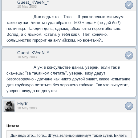
Guest_KVeeN_*
10 May 2003
Дык ведь это... Того... Штука зеленью минимум
такие сутки. Билеты туда-обратно - 500 + еда + (не дай бог!)
гостиница. На один день, однако, абсолютно нерентабельно.
Волод, а с языком, кстати, у тебя как?.. Нет, конечно,
большинство горорит на английском, но всё-таки?..
Guest_KVeeN_*
10 May 2003
А уж в консульстве дании, уверен, если так и
скажешь: "за табачком слетать", уверен, визу дадут
безоговорочно - датчане как никто другой знают, какое испытание
для трубокура остаться без хорошего табачка. Так что выпустят,
уверен, никуда не денутся...
Hydr
10 May 2003
Цитата
Дык ведь это... Того... Штука зеленью минимум такие сутки. Билеты