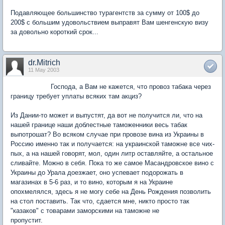
Подавляющее большинство турагентств за сумму от 100$ до
200$ с большим удовольствием выправят Вам шенгенскую визу
за довольно короткий срок...
dr.Mitrich
11 May 2003
Господа, а Вам не кажется, что провоз табака через
границу требует уплаты всяких там акциз?
Из Дании-то может и выпустят, да вот не получится ли, что на
нашей границе наши доблестные таможенники весь табак
выпотрошат? Во всяком случае при провозе вина из Украины в
Россию именно так и получается: на украинской таможне все чих-
пых, а на нашей говорят, мол, один литр оставляйте, а остальное
сливайте. Можно в себя. Пока то же самое Масандровское вино с
Украины до Урала доезжает, оно успевает подорожать в
магазинах в 5-6 раз, и то вино, которым я на Украине
опохмелялся, здесь я не могу себе на День Рождения позволить
на стол поставить. Так что, сдается мне, никто просто так
"казаков" с товарами заморскими на таможне не
пропустит.