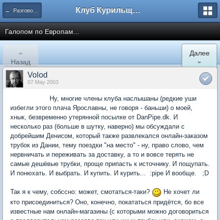
Клуб Курильщиков Трубки
← Разговоры за трубочкой....
Галопом по Европам...
«
Далее
Назад
»
Volod
07 May 2003
Ну, многие члены клуба наслышаны (редкие уши
избегли этого плача Ярославны, не говоря - баньши) о моей,
хнык, безвременно утерянной посылке от DanPipe.dk. И
несколько раз (больше в шутку, наверно) мы обсуждали с
добрейшим Денисом, который также развлекался онлайн-заказом
трубок из Дании, тему поездки "на место" - ну, право слово, чем
нервничать и переживать за доставку, а то и вовсе терять не
самые дешёвые трубки, проще припасть к источнику. И пощупать.
И понюхать. И выбрать. И купить. И курить... :pipe И вообще. ;D
Так я к чему, собссно: может, смотаться-таки?
Не хочет ли
кто присоединиться? Оно, конечно, покататься придётся, бо все
известные нам онлайн-магазины (с которыми можно договориться