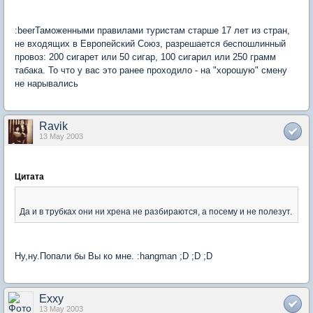
:beerТаможенными правилами туристам старше 17 лет из стран,
не входящих в Европейский Союз, разрешается беспошлинный
провоз: 200 сигарет или 50 сигар, 100 сигарил или 250 грамм
табака. То что у вас это ранее проходило - на "хорошую" смену
не нарывались
Ravik
13 May 2003
Цитата
Да и в трубках они ни хрена не разбираются, а посему и не полезут.
Ну,ну.Попали бы Вы ко мне. :hangman ;D ;D ;D
Exxy
13 May 2003