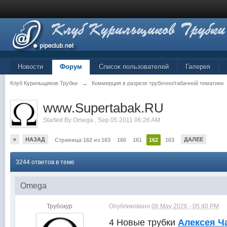
Новости
Форум
Список пользователей
Галерея
Клуб Курильщиков Трубки
→
Коммерция в разрезе трубочно/табачной тематики
www.Supertabak.RU
Started By
Omega
,
Sep 05 2011 06:26 AM
«
НАЗАД
ДАЛЕЕ
Страница 162 из 163
160
161
162
163
3244 ответов в теме
Omega
Трубокур
Опубликовано
06 May 2026 - 05:40 PM
4 Новые трубки
Алексея Ч