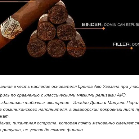
анная в честь наследия основателя бренда Аво Увезяна при учас
филь по сравнению с классическими мягкими релизами AVO.
дающихся табачных экспертов - Эладио Диаса и Мануэля Пераль
из доминиканского наполнителя, а эквадорский покровный лист п
омат.
ёгкая, пикантная острота, которая почти мгновенно сменяетс
 ритуала, не угасая до самого финала.