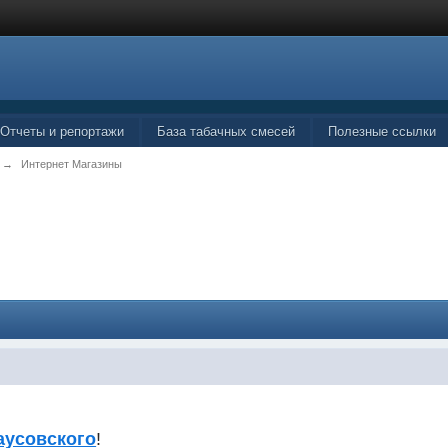
Отчеты и репортажи
База табачных смесей
Полезные ссылки
→
Интернет Магазины
аусовского
!