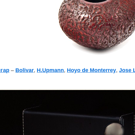
игар
–
Bolivar
,
H.Upmann
,
Hoyo de Monterrey
,
Jose 