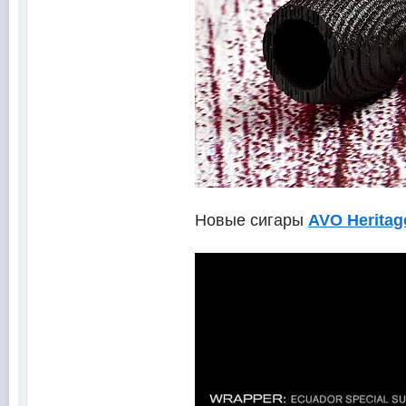
Новые сигары
AVO Heritag