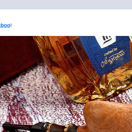
mboo
!