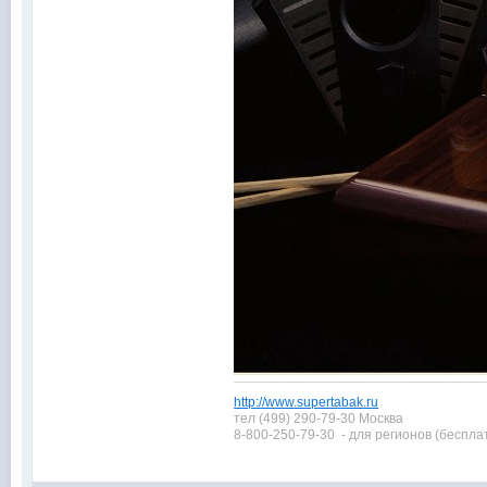
http://www.supertabak.ru
тел (499) 290-79-30 Москва
8-800-250-79-30 - для регионов (беспла