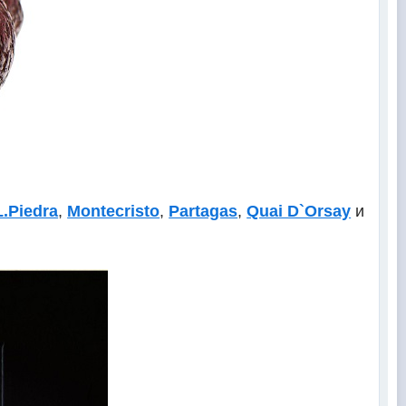
L.Piedra
,
Montecristo
,
Partagas
,
Quai D`Orsay
и