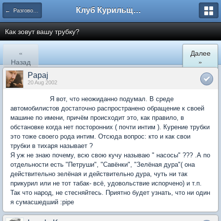
Клуб Курильщиков Трубки
← Разговоры за трубочкой....
Как зовут вашу трубку?
«
Далее
Назад
»
Papaj
20 Aug 2002
Я вот, что неожиданно подумал. В среде
автомобилистов достаточно распространено обращение к своей
машине по имени, причём происходит это, как правило, в
обстановке когда нет посторонних ( почти интим ). Курение трубки
это тоже своего рода интим. Отсюда вопрос: кто и как свои
трубки в тихаря называет ?
Я уж не знаю почему, всю свою кучу называю " насосы" ??? .А по
отдельности есть "Петруши", "Савёнки", "Зелёная дура"( она
действительно зелёная и действительно дура, чуть ни так
прикурил или не тот табак- всё, удовольствие испорчено) и т.п.
Так что народ, не стесняйтесь. Приятно будет узнать, что ни один
я сумасшедший :pipe