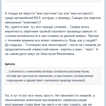
А откуда же берутся "мои ласточки" (ну или "мои кострюли")
среди автомобилей ВАЗ, которые, к примеру, Самары (на жаргоне
именуемые "зубилами")?
Не, сдается мне, тут все гораздо сложнее... Скорее всего,
вероятность обретения трубкой ласкового прозвища зависит от
степени влюбленности в нее хозяина на данный момент. Причем
с течением времени все может измениться. Ведь как у людей?
До свадьбы - "Солнышко мое ненаглядное", после не слишком уж
продолжительной совместной жизни - коротко и емко - "мать". А
на самом деле зовут ее Анастасия Филипповна...
Цитата
...Склонность к лаконизму вообще сообразна русскому языку,
потому как сам язык не лаконичен, а пространен, посему всякие
сокращения и здравствуют, наперекор природе языковой...
Ха, а тут-то вот все очень просто. Не лаконизм это никакой, а
обыкновенное нежелание выговаривать корявозвучащие
иностранные слова (мне так никто и не смог сказать, как же