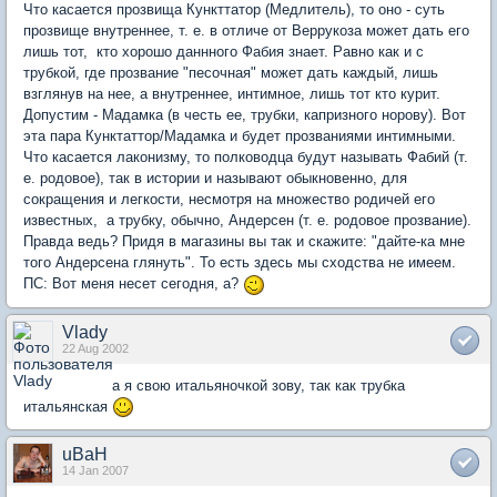
Что касается прозвища Кункттатор (Медлитель), то оно - суть
прозвище внутреннее, т. е. в отличе от Веррукоза может дать его
лишь тот, кто хорошо даннного Фабия знает. Равно как и с
трубкой, где прозвание "песочная" может дать каждый, лишь
взглянув на нее, а внутреннее, интимное, лишь тот кто курит.
Допустим - Мадамка (в честь ее, трубки, капризного норову). Вот
эта пара Кунктаттор/Мадамка и будет прозваниями интимными.
Что касается лаконизму, то полководца будут называть Фабий (т.
е. родовое), так в истории и называют обыкновенно, для
сокращения и легкости, несмотря на множество родичей его
известных, а трубку, обычно, Андерсен (т. е. родовое прозвание).
Правда ведь? Придя в магазины вы так и скажите: "дайте-ка мне
того Андерсена глянуть". То есть здесь мы сходства не имеем.
ПС: Вот меня несет сегодня, а?
Vlady
22 Aug 2002
а я свою итальяночкой зову, так как трубка
итальянская
uBaH
14 Jan 2007