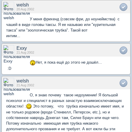
welsh
20 Aug 2002
У меня фрихенд (совсем фри, до ноунеймства) с
чашей в виде головы таксы. Я ее называю или "курительная
такса" или "зоологическая трубка". Такой вот
интим...
Exxy
21 Aug 2002
Нет, я пока ещё до этого не дошёл...
:D
welsh
21 Aug 2002
О, я знаю почему такое недоумение! Я большой
психолог и специалист в разных зачастую взаимоисключающих
областях! :
Это потому, что трубка изначально имеет имя, и
не только родовое (вроде Стенвелл, Петерсон, etc.), но и
собственное навродь Донегал там, Силке Браун или еще чего.
Потому изначально имеющая имя трубка никакого
дополнительного прозвания и не требует. А вот ежли бы эти