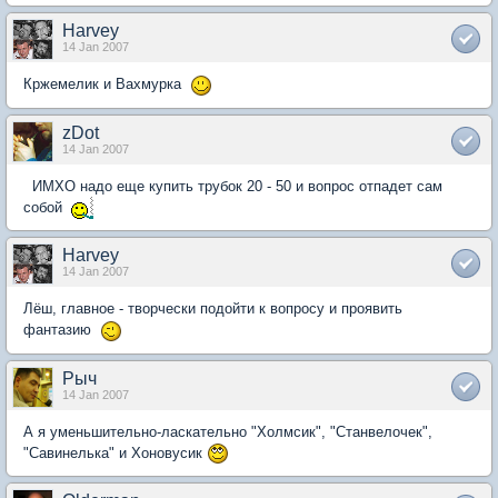
Harvey
14 Jan 2007
Кржемелик и Вахмурка
zDot
14 Jan 2007
ИМХО надо еще купить трубок 20 - 50 и вопрос отпадет сам
собой
Harvey
14 Jan 2007
Лёш, главное - творчески подойти к вопросу и проявить
фантазию
Рыч
14 Jan 2007
А я уменьшительно-ласкательно "Холмсик", "Станвелочек",
"Савинелька" и Хоновусик