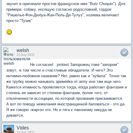
звучит в оригинале простое француское имя "Butz Choquin"). Для
примера: собаку, носящую согласно родословной, гордое
"Ришелье-Фон-Дюбуа-Жан-Поль-Де-Тулуз", хозяева величают
просто "Тузик"
welsh
22 Aug 2002
Не согласен! :protest Запорожец тоже "запором"
зовут, в том числе и счастливые обладатели. И чего? Это
интимно-любовное название? Нет, равно как и "зубила". Точно так
же трубку можно называть аремейка от army или там еще чего.
Кажется итимность проявляется тогда, когда работает фантазия и
степень ее зависит от степени фантазии, более того, от
отвлеченности ассоциции, по которой прозвание присваивается.
А вот по поводу нежелания иностранщинной баловаться - это да.
Я же говорю -жаргон это. Но и тяга к лаконизму никуда не
девается.
Vides
22 Aug 2002