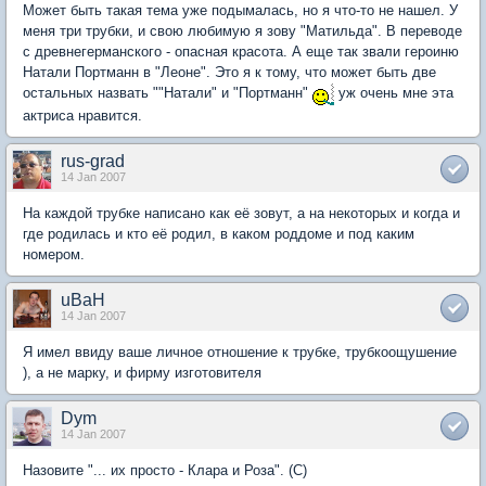
Может быть такая тема уже подымалась, но я что-то не нашел. У
меня три трубки, и свою любимую я зову "Матильда". В переводе
с древнегерманского - опасная красота. А еще так звали героиню
Натали Портманн в "Леоне". Это я к тому, что может быть две
остальных назвать ""Натали" и "Портманн"
уж очень мне эта
актриса нравится.
rus-grad
14 Jan 2007
На каждой трубке написано как её зовут, а на некоторых и когда и
где родилась и кто её родил, в каком роддоме и под каким
номером.
uBaH
14 Jan 2007
Я имел ввиду ваше личное отношение к трубке, трубкоощушение
), а не марку, и фирму изготовителя
Dym
14 Jan 2007
Назовите "... их просто - Клара и Роза". (С)