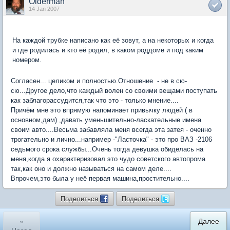
Olderman
14 Jan 2007
На каждой трубке написано как её зовут, а на некоторых и когда
и где родилась и кто её родил, в каком роддоме и под каким
номером.
Согласен... целиком и полностью.Отношение - не в сю-
сю...Другое дело,что каждый волен со своими вещами поступать
как заблагорассудится,так что это - только мнение....
Причём мне это впрямую напоминает привычку людей ( в
основном,дам) ,давать уменьшительно-ласкательные имена
своим авто....Весьма забавляла меня всегда эта затея - оченно
трогательно и лично...например -"Ласточка" - это про ВАЗ -2106
седьмого срока службы...Очень тогда девушка обиделась на
меня,когда я охарактеризовал это чудо советского автопрома
так,как оно и должно называться на самом деле....
Впрочем,это была у неё первая машина,простительно....
Поделиться
Поделиться
«
Далее