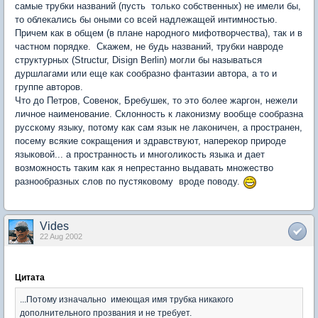
самые трубки названий (пусть только собственных) не имели бы,
то облекались бы оными со всей надлежащей интимностью.
Причем как в общем (в плане народного мифотворчества), так и в
частном порядке. Скажем, не будь названий, трубки навроде
структурных (Structur, Disign Berlin) могли бы называться
дуршлагами или еще как сообразно фантазии автора, а то и
группе авторов.
Что до Петров, Совенок, Бребушек, то это более жаргон, нежели
личное наименование. Склонность к лаконизму вообще сообразна
русскому языку, потому как сам язык не лаконичен, а пространен,
посему всякие сокращения и здравствуют, наперекор природе
языковой... а пространность и многоликость языка и дает
возможность таким как я непрестанно выдавать множество
разнообразных слов по пустяковому вроде поводу.
Vides
22 Aug 2002
Цитата
...Потому изначально имеющая имя трубка никакого
дополнительного прозвания и не требует.