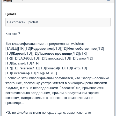
Цитата
Не согласен! :protest ...
Как это ?
Вот классификация имен, предложенная welsh'ем:
[TABLE][TR][TD]
Родовое имя
[/TD][TD]
Имя собственное
[/TD]
[TD]
Жаргон
[/TD][TD]
Ласковое прозвище
[/TD][/TR]
[TR][TD]ЗАЗ-968[/TD][TD]Запорожец[/TD][TD]Запор[/TD]
[TD]Касатик[/TD][/TR]
[TR][TD]Peterson[/TD][TD]Donegal[/TD][TD]Петр[/TD]
[TD]Пистончик[/TD][/TR][/TABLE]
Согласно этой классификации получается, что "запор"- словечко
жаргонное, поскольку употребляется в обиходной речи многими
людьми, в т. ч. и невладельцами. "Касатик" же, произносится
исключительно владельцем, причем в полутемном гараже
шепотом, следовательно это и есть то самое интимное
прозвище...
PS: во флейм из меня попер... Ладно, замолкаю, а то