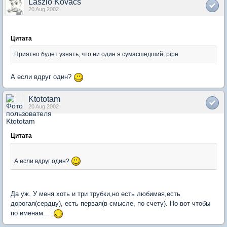
Laszlo Kovacs
20 Aug 2002
Цитата
Приятно будет узнать, что ни один я сумасшедший :pipe
А если вдруг один?
Ktototam
20 Aug 2002
Цитата
А если вдруг один?
Да уж. У меня хоть и три трубки,но есть любимая,есть
дорогая(сердцу), есть первая(в смысле, по счету). Но вот чтобы
по именам... :