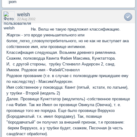
:pom
welsh
22 Aug 2002
Не. Велш не такую предложил классификацию.
Жаргон - это вроде уменьшительного или
более_легко_словоупотребительного, но не как не выступает ака
собственное имя, или прозвище интимное.
Классифкация следующая. Возьмем древнего римлянина.
Скажем, полководца Квинта Фабия Максима, Кунктаттора.
И, с другой стороны, трубку Стенвелл Андерсен 2, санд.
Имеем. Родовое имя - Фабий/Стенвелл
Родовое прозвание (т.е. в случае с полководцем пришедшее ему
по наследству) - Максим/Андерсен.
Имя собственное у поководца: Квинт (пятый, кстати, по латыни),
у трубки - Второй (модель 2)
Далее. Прозвище Кункттатор (медлитель) -собственное прозвище
г-на Фабия. Так же Имел он прозвище Овикула (Овечка), т. е.
прозвище того же порядка. Еще было прозвище Веррукоз
(Бородавчатый. т.к. имел бородавку). Так, позвище
"бородавчатый" он получил за внешний признак, т.е прозвание:
берем Веррукоз, а у трубки будет, скажем, Песочная (в честь
сандбласт обработки).