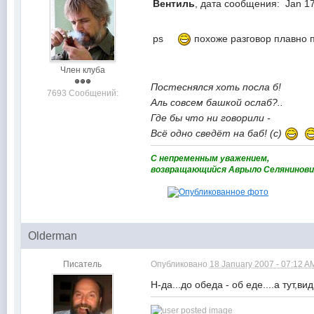
Вентиль
, дата сообщения: Jan 1
ps
похоже разговор плавно 
Член клуба
Постеснялся хоть посла б!
7693 Сообщений:
Аль совсем башкой ослаб?..
Где бы что ни говорили -
Всё одно сведёт на баб! (с)
C непременным уважением,
возвращающийся Аврыло Селянинови
Olderman
Писатель
Опубликовано
18 January 2007 - 07:12 A
Н-да...до обеда - об еде....а тут,в