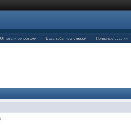
Отчеты и репортажи
База табачных смесей
Полезные ссылки
.
M