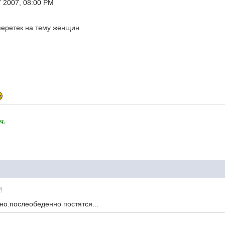
7 2007, 08:00 PM
перетек на тему женщин
ч.
M
идно.послеобеденно постятся...