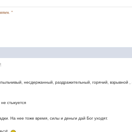
иятен.
"
M
вспыльчивый, несдержанный, раздражительный, горячий, взрывной , а s
о не стыкуется
дки. На нее тоже время, силы и деньги дай Бог уходят.