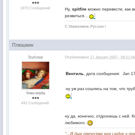
1970 Сообщений:
Ну,
spitfire
можно перевести, как в
резвиться...
С Уважением, Руслан !
Плюшкин
Трубокур
Опубликовано
17 January 2007 - 09:21 A
Вентиль
, дата сообщения: Jan 17
ну уж раз сошлись на том, что труб
Член клуба
492 Сообщений:
ну да, конечно, отдохнешь с ней. 
любимого.
"...И дым отечества нам сладок и пр