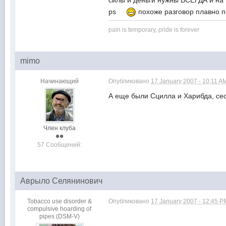
силы и деньги нужны ВСЕГДА и н
ps
похоже разговор плавно п
pain is temporary, pride is forever
mimo
Начинающий
Опубликовано
17 January 2007 - 10:11 A
А еще были Сцилла и Харибда, сес
Член клуба
57 Сообщений:
Аврыло Селянинович
Tobacco use disorder &
Опубликовано
17 January 2007 - 12:45 P
compulsive hoarding of
pipes (DSM-V)