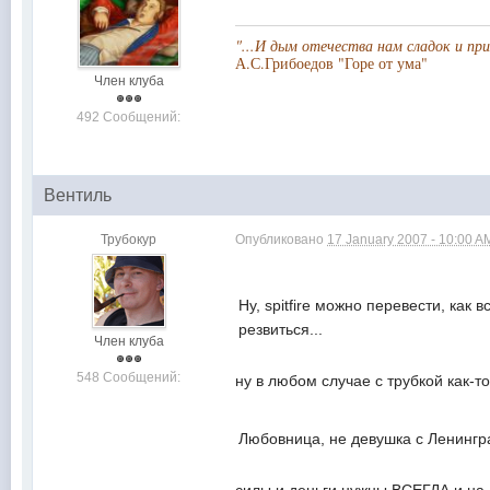
"...И дым отечества нам сладок и пр
А.С.Грибоедов "Горе от ума"
Член клуба
492 Сообщений:
Вентиль
Трубокур
Опубликовано
17 January 2007 - 10:00 A
Ну, spitfire можно перевести, как 
резвиться...
Член клуба
548 Сообщений:
ну в любом случае с трубкой как-т
Любовница, не девушка с Ленингра