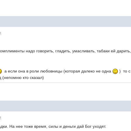
M
 Комплименты надо говорить, гладить, умасливать, табаки ей дарить
а если она в роли любовницы (которая далеко не одна
) то с
д (непомню кто сказал)
M
ки. На нее тоже время, силы и деньги дай Бог уходят.