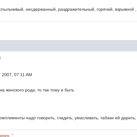
спыльчивый, несдержанный, раздражительный, горячий, взрывной ,
M
 2007, 07:11 AM
ка женского рода, то так тому и быть
Комплименты надо говорить, гладить, умасливать, табаки ей дарить
иятен.
"