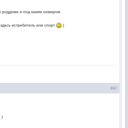
ком роддоме и под каким номером.
м здесь истребитель или спорт
)
#42
 )