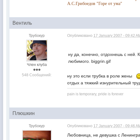
А.С.Грибоедов "Горе от ума"
Вентиль
Трубокур
Опубликовано
17 January 2007 - 09:42 A
ну да, конечно, отдохнешь с ней.
любимого. biggrin.gif
Член клуба
548 Сообщений:
ну это если трубка в роле жены
отдых а тяжкий изнурительный тру
pain is temporary, pride is forever
Плюшкин
Трубокур
Опубликовано
17 January 2007 - 09:46 A
Любовница, не девушка с Ленинград