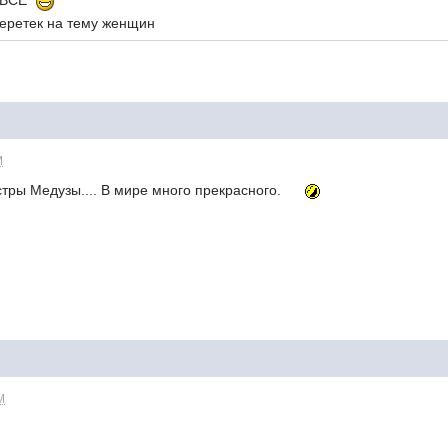
а ВСЁ
еретек на тему женщин
M
тры Медузы.... В мире много прекрасного.
M