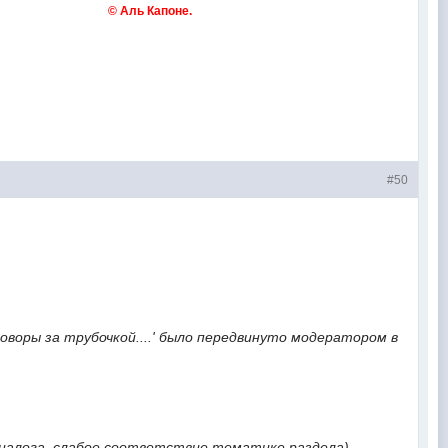
м словом. © Аль Капоне.
#50
оворы за трубочкой....' было передвинуто модератором в
 диалога, слабое соответствие тематике раздела).