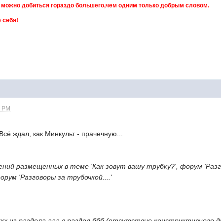
можно добиться гораздо большего,чем одним только добры
 себя!
8 PM
Всё ждал, как Минкульт - прачечную...
ний размещенных в теме 'Как зовут вашу трубку?', форум 'Разг
орум 'Разговоры за трубочкой....'
хх из раздела ааа в раздел ббб (отсутствие конструктивного