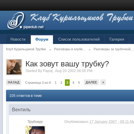
Новости
Форум
Список пользователей
Галерея
Клуб Курильщиков Трубки
→
Разговоры в клубе...
→
Разговоры за трубочкой...
Как зовут вашу трубку?
Started By
Papaj
,
Aug 20 2002 06:00 PM
НАЗАД
ДАЛЕЕ
»
Страница 3 из 6
1
2
3
4
5
105 ответов в теме
Вентиль
Трубокур
Опубликовано
17 January 2007 - 09:11 A