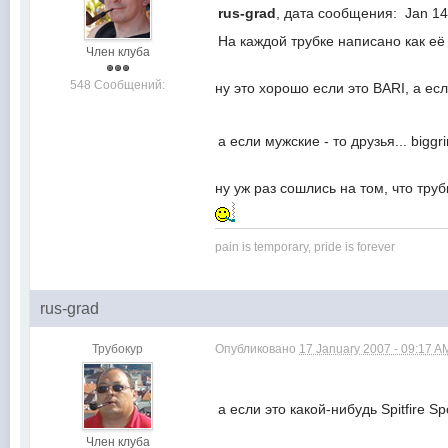
rus-grad
, дата сообщения: Jan 14
На каждой трубке написано как её 
Член клуба
548 Сообщений:
ну это хорошо если это BARI, а ес
а если мужские - то друзья... biggri
ну уж раз сошлись на том, что труб
pain is temporary, pride is forever
rus-grad
Трубокур
Опубликовано
17 January 2007 - 09:17 A
а если это какой-нибудь Spitfire 
Член клуба