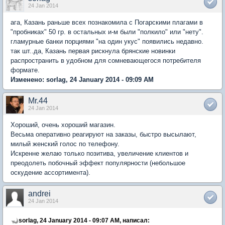
24 Jan 2014
ага, Казань раньше всех познакомила с Погарскими плагами в
"пробниках" 50 гр. в остальных и-м были "полкило" или "нету".
гламурные банки порциями "на один укус" появились недавно.
так шт..да, Казань первая рискнула брянские новинки
распространить в удобном для сомневающегося потребителя
формате.
Изменено: sorlag, 24 January 2014 - 09:09 AM
Mr.44
24 Jan 2014
Хороший, очень хороший магазин.
Весьма оперативно реагируют на заказы, быстро высылают,
милый женский голос по телефону.
Искренне желаю только позитива, увеличение клиентов и
преодолеть побочный эффект популярности (небольшое
оскудение ассортимента).
andrei
24 Jan 2014
sorlag, 24 January 2014 - 09:07 AM, написал: