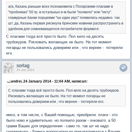
ага, Казань раньше всех познакомила с Погарскими плагами в
"пробниках" 50 гр. в остальных и-м были "полкило" или "нету".
гламурные банки порциями "на один укус" появились недавно. так
шт..да, Казань первая рискнула брянские новинки распространить в
удобном для сомневающегося потребителя формате.
С плагами тогда всё просто было. Пол кило на десять
трубокуров. Рисковать желающих не было. На тот момент
погарцы не пользовались доверием или , что вернее - потеряли
его.
sorlag
24 Jan 2014
andrei, 24 January 2014 - 11:04 AM, написал:
С плагами тогда всё просто было. Пол кило на десять трубокуров.
Рисковать желающих не было. На тот момент погарцы не
пользовались доверием или , что вернее - потеряли его.
имхо, в том числе, с Вашей помощью, приобрели. плаги - это
было ново и удивительно. но полкило разом - очковато. а 50
грамм Ваших для определения - само то. так шт не надо
скромничать - Брянск вопросительно присматривался к Вашим