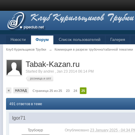
Новости
Форум
Список пользователей
Галерея
Клуб Курильщиков Трубки
→
Коммерция в разрезе трубочно/табачной тематики
Tabak-Kazan.ru
Started By
andrei
,
Jan 23 2014 06:14 PM
розница и опт
«
НАЗАД
Страница 25 из 25
23
24
25
491 ответов в теме
Igor71
Трубокур
Опубликовано
23 January 2025 - 04:34 P