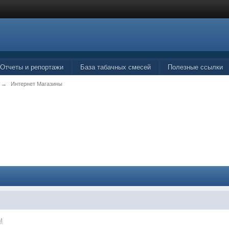
Отчеты и репортажи
База табачных смесей
Полезные ссылки
→
Интернет Магазины
M