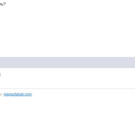
ть?
M
ин
magaztabak.com