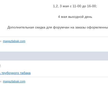
1,2, 3 мая с 11-00 до 16-00;
4 мая выходной день
Дополнительная скидка для форумчан на заказы оформленны
ин
magaztabak.com
M
 трубочного табака
ин
magaztabak.com