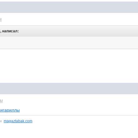
M
M, написал:
AM
сигариллы
ин
magaztabak.com