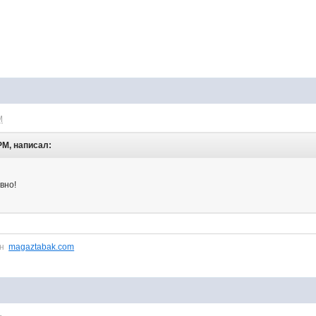
M
 PM, написал:
вно!
ин
magaztabak.com