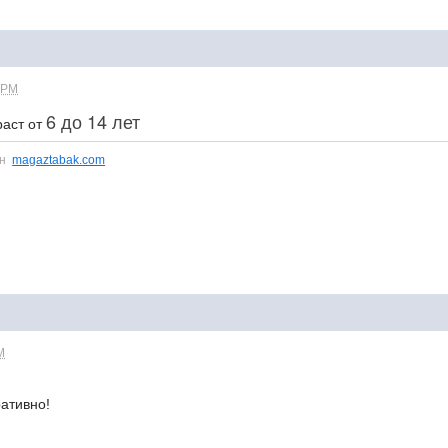
 PM
6 до 14 лет
раст от
ин
magaztabak.com
M
ративно!