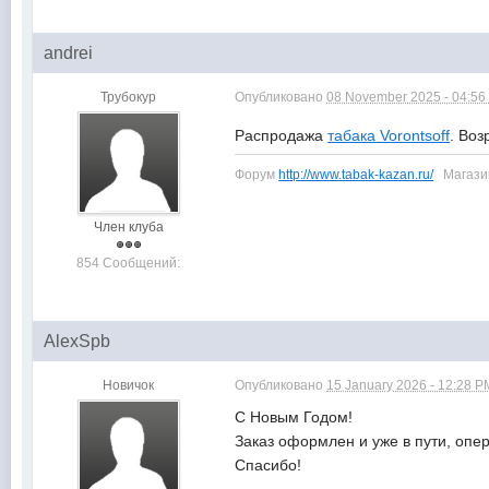
andrei
Трубокур
Опубликовано
08 November 2025 - 04:56
Распродажа
табака Vorontsoff
. Воз
Форум
http://www.tabak-kazan.ru/
Магаз
Член клуба
854 Сообщений:
AlexSpb
Новичок
Опубликовано
15 January 2026 - 12:28 P
С Новым Годом!
Заказ оформлен и уже в пути, опе
Спасибо!