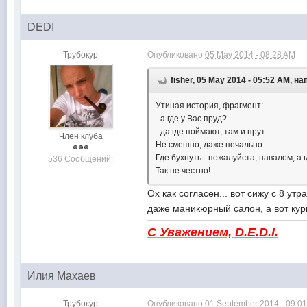
DEDI
Трубокур
Опубликовано
05 May 2014 - 08:28 AM
fisher, 05 May 2014 - 05:52 AM, н
Утиная история, фрагмент:
- а где у Вас пруд?
- да где поймают, там и прут...
Член клуба
Не смешно, даже печально.
Где бухнуть - пожалуйста, навалом, а г
536 Сообщений:
Так не честно!
Ох как согласен... вот сижу с 8 у
даже маникюрный салон, а вот кури
С Уважением, D.E.D.I.
Илия Махаев
Трубокур
Опубликовано
01 September 2014 - 09:0