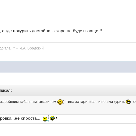
 а где покурить достойно - скоро не будет вааще!!!
до тла..." - И.А. Бродский
аписал:
с старейшим табачным гамазином
). типа затарились - и пошли курить
. е
овки...не спроста....