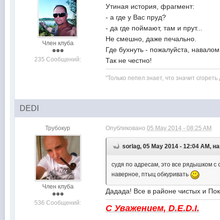
Утиная история, фрагмент:
- а где у Вас пруд?
- да где поймают, там и прут...
Не смешно, даже печально.
Член клуба
Где бухнуть - пожалуйста, навалом,
235 Сообщений:
Так не честно!
"Только пепел знает, что значит сгореть 
DEDI
Трубокур
Опубликовано
05 May 2014 - 08:25 AM
sorlag, 05 May 2014 - 12:04 AM, н
судя по адресам, это все рядышком 
наверное, птыц обкуривать
Член клуба
Дадада! Все в районе чистых и Покр
536 Сообщений:
С Уважением, D.E.D.I.