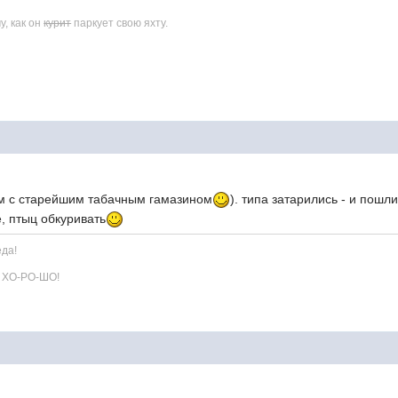
у, как он
курит
паркует свою яхту.
ом с старейшим табачным гамазином
). типа затарились - и пошл
е, птыц обкуривать
еда!
е ХО-РО-ШО!