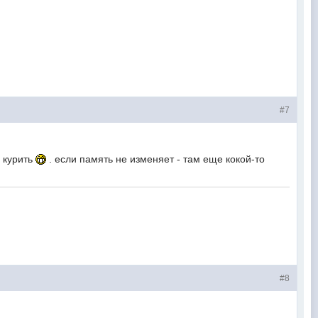
#7
и курить
. если память не изменяет - там еще кокой-то
#8