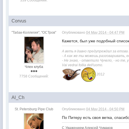
339 Сообщений:
Corvus
"Табак-Коллегия", "ОСТров"
Опубликовано
04 May 2014 - 04:47 PM
Кажется, был уже подобный список.
А веть я давно предупреждал за етова
- А как же ты можешь разговаривать, е
- Не знаю, - ответило Чучело, - но те,
Vai vedrai
follia dell'uomo.
Член клуба
2012
7758 Сообщений:
Al_Ch
St. Petersburg Pipe Club
Опубликовано
04 May 2014 - 04:50 PM
По Питеру есть своя ветка, спасиб
С Уважением Алексей Чумаков