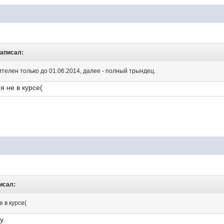
написал:
ителен только до 01.06.2014, далее - полный трындец.
 не в курсе(
писал:
 в курсе(
у.