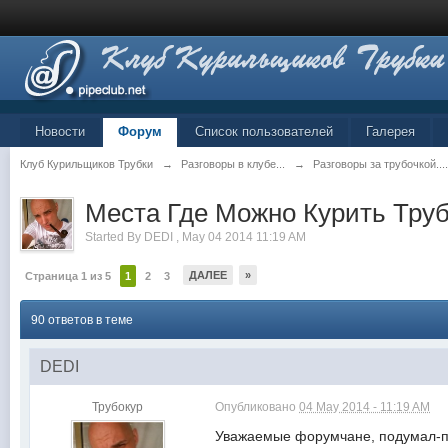
Новости
Форум
Список пользователей
Галерея
Клуб Курильщиков Трубки
→
Разговоры в клубе...
→
Разговоры за трубочкой...
Места Где Можно Курить Труб
Started By
DEDI
,
May 04 2014 11:19 AM
ДАЛЕЕ
»
Страница 1 из 5
1
2
3
90 ответов в теме
DEDI
Трубокур
Опубликовано
04 May 2014 - 11:19 AM
Уважаемые форумчане, подумал-по