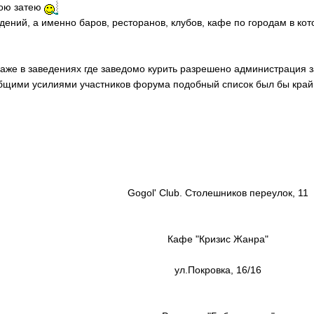
мою затею
едений, а именно баров, ресторанов, клубов, кафе по городам в к
даже в заведениях где заведомо курить разрешено администрация з
бщими усилиями участников форума подобный список был бы край
Gogol' Club. Столешников переулок, 11
Кафе "Кризис Жанра"
ул.Покровка, 16/16