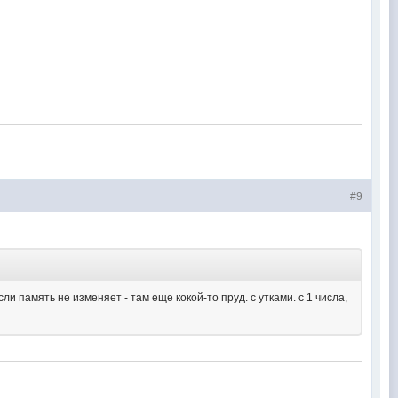
#9
сли память не изменяет - там еще кокой-то пруд. с утками. с 1 числа,