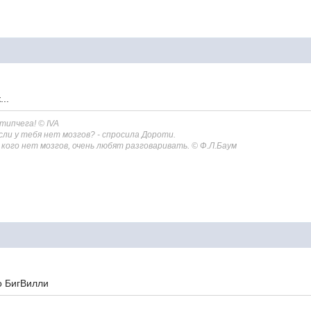
..
 типчега!
© IVA
сли у тебя нет мозгов? - спросила Дороти.
 у кого нет мозгов, очень любят разговаривать. © Ф.Л.Баум
о БигВилли