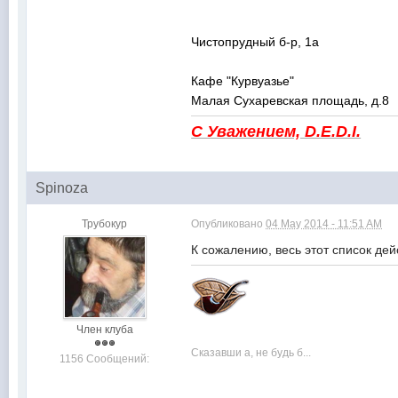
Чистопрудный б-р, 1а
Кафе "Курвуазье"
Малая Сухаревская площадь, д.8
С Уважением, D.E.D.I.
Spinoza
Трубокур
Опубликовано
04 May 2014 - 11:51 AM
К сожалению, весь этот список дей
Член клуба
Сказавши а, не будь б...
1156 Сообщений: