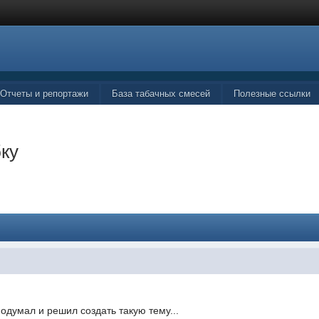
Отчеты и репортажи
База табачных смесей
Полезные ссылки
.
ку
думал и решил создать такую тему...