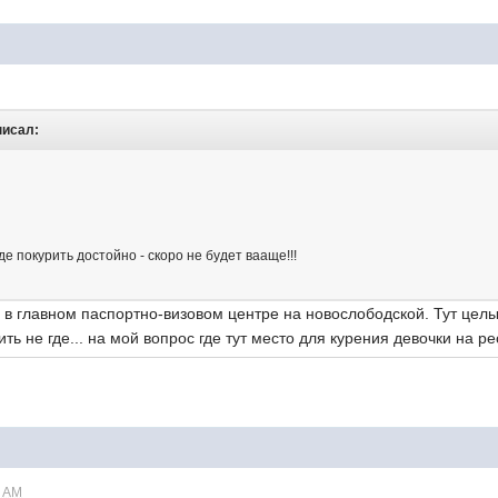
аписал:
де покурить достойно - скоро не будет вааще!!!
тра в главном паспортно-визовом центре на новослободской. Тут це
ть не где... на мой вопрос где тут место для курения девочки на 
1 AM