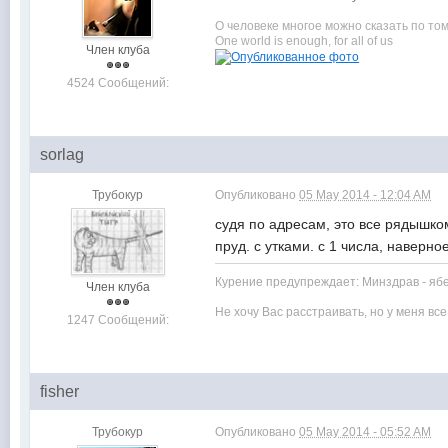
О человеке многое можно сказать по том
One world is enough, for all of us
Член клуба
4524 Сообщений:
sorlag
Трубокур
Опубликовано
05 May 2014 - 12:04 AM
судя по адресам, это все рядышк
пруд. с утками. с 1 числа, наверно
Курение предупреждает: Минздрав - яб
Член клуба
Не хочу Вас расстраивать, но у меня вс
1247 Сообщений:
fisher
Трубокур
Опубликовано
05 May 2014 - 05:52 AM