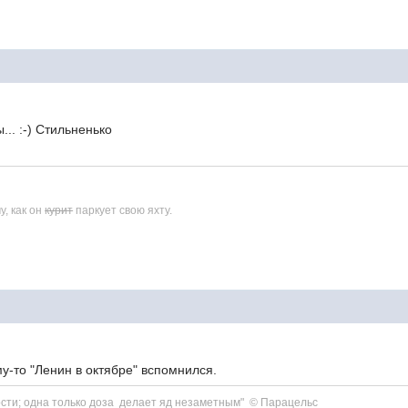
... :-) Стильненько
у, как он
курит
паркует свою яхту.
у-то "Ленин в октябре" вспомнился.
тости; одна только доза делает яд незаметным" © Парацельс