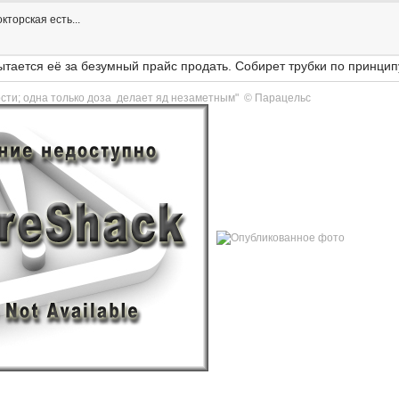
кторская есть...
ытается её за безумный прайс продать. Собирет трубки по принцип
тости; одна только доза делает яд незаметным" © Парацельс