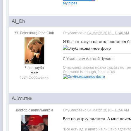
My pipes
Al_Ch
St. Petersburg Pipe Club
Опубликовано
04 March 2018 - 11:46 AM
Я бы вот такую на стол поставил бы
С Уважением Алексей Чумаков
О человеке многое можно сказать по том
Член клуба
One world is enough, for all of us
4524 Сообщений:
А. Улитин
Доктор с напильником
Опубликовано
04 March 2018 - 11:56 AM
Все на дырку пялятся. А мне почем
"Все есть яд, и ничто не лишено ядови