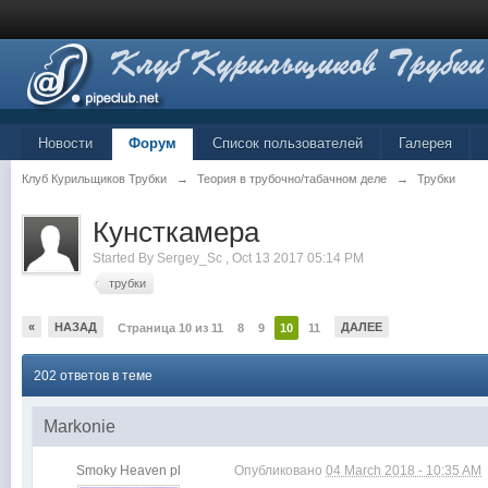
Новости
Форум
Список пользователей
Галерея
Клуб Курильщиков Трубки
→
Теория в трубочно/табачном деле
→
Трубки
Кунсткамера
Started By
Sergey_Sc
,
Oct 13 2017 05:14 PM
трубки
«
НАЗАД
ДАЛЕЕ
Страница 10 из 11
8
9
10
11
202 ответов в теме
Markonie
Smoky Heaven pl
Опубликовано
04 March 2018 - 10:35 AM