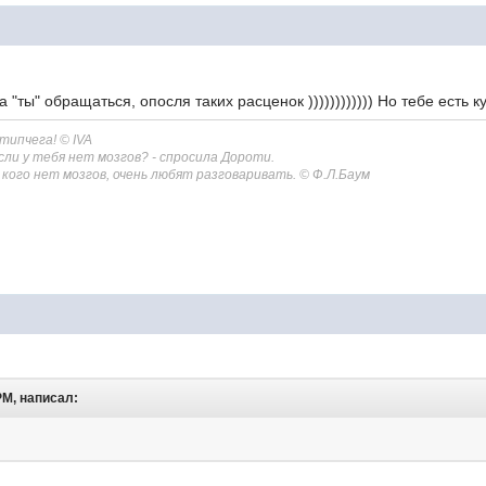
 "ты" обращаться, опосля таких расценок )))))))))))) Но тебе есть к
 типчега!
© IVA
сли у тебя нет мозгов? - спросила Дороти.
 у кого нет мозгов, очень любят разговаривать. © Ф.Л.Баум
 PM, написал: