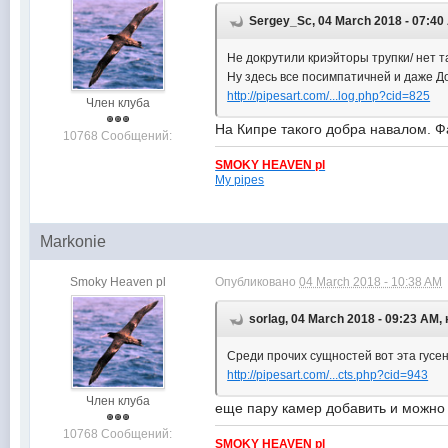
Sergey_Sc, 04 March 2018 - 07:40
Не докрутили криэйторы трупки/ нет 
Ну здесь все посимпатичней и даже До
http://pipesart.com/...log.php?cid=825
Член клуба
На Кипре такого добра навалом. 
10768 Сообщений:
SMOKY HEAVEN pl
My pipes
Markonie
Smoky Heaven pl
Опубликовано
04 March 2018 - 10:38 AM
sorlag, 04 March 2018 - 09:23 AM,
Среди прочих сущностей вот эта гусен
http://pipesart.com/...cts.php?cid=943
Член клуба
еще пару камер добавить и можно 
10768 Сообщений:
SMOKY HEAVEN pl