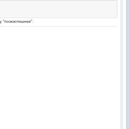
у "поэкзотишнее".