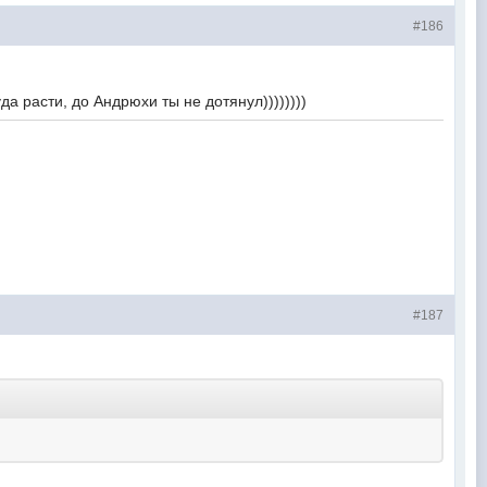
#186
уда расти, до Андрюхи ты не дотянул))))))))
#187