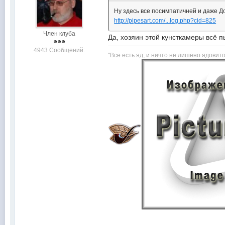
Ну здесь все посимпатичней и даже До
http://pipesart.com/...log.php?cid=825
Член клуба
Да, хозяин этой кунсткамеры всё п
4943 Сообщений:
"Все есть яд, и ничто не лишено ядови