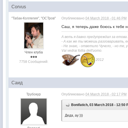
Corvus
"Табак-Коллегия", "ОСТров"
Опубликовано
04 March 2018 - 01:46 PM
Саш, я теперь даже боюсь к тебе на
А веть я давно предупреждал за етова
- А как же ты можешь разговаривать, е
- Не знаю, - ответило Чучело, - но те,
Vai vedrai
follia dell'uomo.
Член клуба
2012
7758 Сообщений:
Саид
Трубокур
Опубликовано
04 March 2018 - 02:17 PM
Bonifatich, 03 March 2018 - 12:50
Деда, ау )))