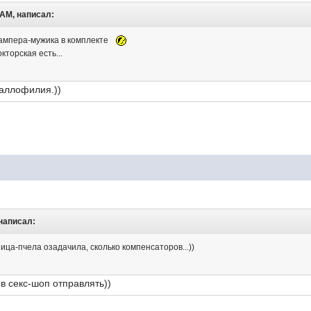
 AM, написал:
тампера-мужика в комплекте
кторская есть...
Фаллофилия.))
 написал:
ица-пчела озадачила, сколько компенсаторов...))
в секс-шоп отправлять))