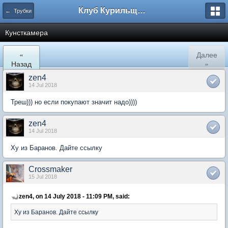
Клуб Курильщиков Трубки
← Трубки
Кунсткамера
«
Далее
Назад
»
zen4
14 Jul 2018
Треш))) но если покупают значит надо))))
zen4
14 Jul 2018
Ху из Баранов. Дайте ссылку
Crossmaker
15 Jul 2018
zen4, on 14 July 2018 - 11:09 PM, said:
Ху из Баранов. Дайте ссылку