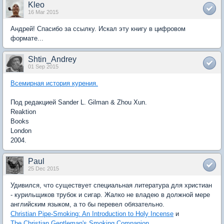
Kleo
16 Mar 2015
Андрей! Спасибо за ссылку. Искал эту книгу в цифровом
формате...
Shtin_Andrey
01 Sep 2015
Всемирная история курения.
Под редакцией Sander L. Gilman & Zhou Xun.
Reaktion
Books
London
2004.
Paul
25 Dec 2015
Удивился, что существует специальная литература для христиан
- курильщиков трубок и сигар. Жалко не владею в должной мере
английским языком, а то бы перевел обязательно.
Christian Pipe-Smoking: An Introduction to Holy Incense
и
The Christian Gentleman's Smoking Companion