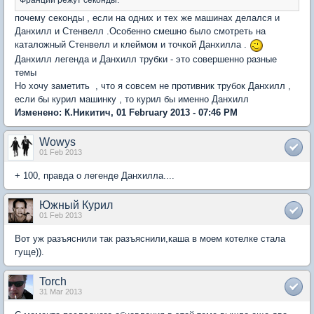
почему секонды , если на одних и тех же машинах делался и
Данхилл и Стенвелл .Особенно смешно было смотреть на
каталожный Стенвелл и клеймом и точкой Данхилла .
Данхилл легенда и Данхилл трубки - это совершенно разные
темы
Но хочу заметить , что я совсем не противник трубок Данхилл ,
если бы курил машинку , то курил бы именно Данхилл
Изменено: К.Никитич, 01 February 2013 - 07:46 PM
Wowys
01 Feb 2013
+ 100, правда о легенде Данхилла....
Южный Курил
01 Feb 2013
Вот уж разъяснили так разъяснили,каша в моем котелке стала
гуще)).
Torch
31 Mar 2013