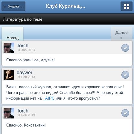
Клуб Курильщиков Трубки
← Художественная литература
Литература по теме
«
Далее
Назад
»
Torch
31 Jan 2013
Спасибо большое, друзья!
daywer
01 Feb 2013
Блин - классный журнал, отличная идея и хорошее исполнение!
Чего я раньше его не видел! Спасибо большое!!! А почему этой
информации нет на
AIPC
или я что-то пропустил?
Torch
01 Feb 2013
Спасибо, Константин!